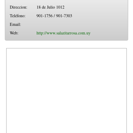
Direccion:
18 de Julio 1012
Teléfono:
901-1756 / 901-7303
Email:
Web:
http://www.salazitarrosa.com.uy