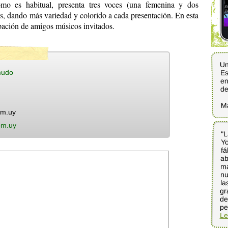
mo es habitual, presenta tres voces (una femenina y dos
íos, dando más variedad y colorido a cada presentación. En esta
pación de amigos músicos invitados.
Un
Es
mudo
en
d
M
om.uy
om.uy
"L
Y
f
ab
m
nu
la
gr
d
pe
Le