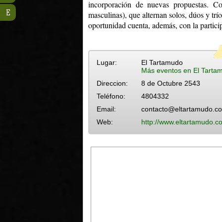
incorporación de nuevas propuestas. Co
E
masculinas), que alternan solos, dúos y tr
oportunidad cuenta, además, con la partici
Lugar:
El Tartamudo
Más eventos en El Tarta
Direccion:
8 de Octubre 2543
Teléfono:
4804332
Email:
contacto@eltartamudo.c
Web:
http://www.eltartamudo.c