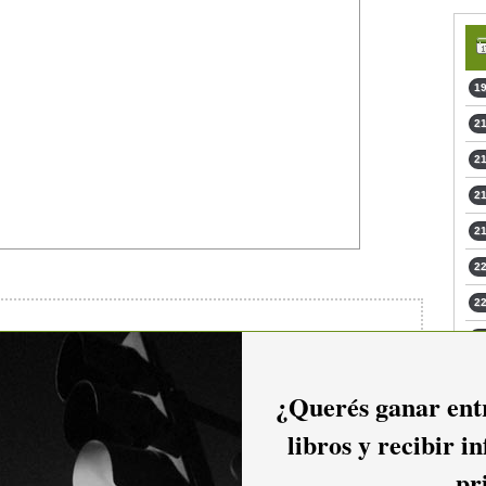
19
21
21
21
21
22
22
22
23
¿Querés ganar entr
io hacer
login.
23
libros y recibir i
pr