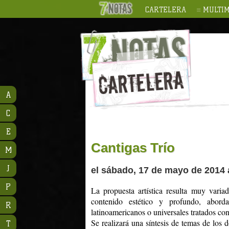
CARTELERA
MULTIM
A
C
E
Cantigas Trío
M
J
el sábado, 17 de mayo de 2014 
P
La propuesta artística resulta muy varia
contenido estético y profundo, abord
R
latinoamericanos o universales tratados co
Se realizará una síntesis de temas de los 
T