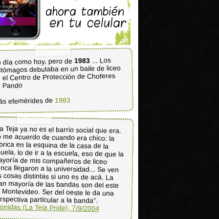
... Los
1983
 día como hoy, pero de
tómagos debutaba en un baile de liceo
 el Centro de Protección de Choferes
e Pando
1983
ás efemérides de
a Teja ya no es el barrio social que era.
o me acuerdo de cuando era chico: la
ábrica en la esquina de la casa de la
uela, lo de ir a la escuela, eso de que la
ayoría de mis compañeros de liceo
nca llegaron a la universidad... Se ven
s cosas distintas si uno es de acá. La
an mayoría de las bandas son del este
e Montevideo. Ser del oeste le da una
rspectiva particular a la banda".
onidas (La Teja Pride), 7/9/2004