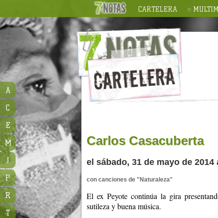
CARTELERA
MULTIM
A
C
E
Carlos Casacuberta
M
J
el sábado, 31 de mayo de 2014 a
P
con canciones de "Naturaleza"
El ex Peyote continúa la gira presentand
R
sutileza y buena música.
T