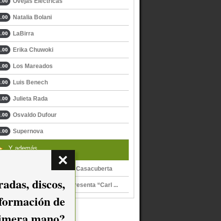
Ovejas Eléctricas
.00
Natalia Bolani
.00
LaBirra
.00
Erika Chuwoki
.00
Los Mareados
.00
Luis Benech
.00
Julieta Rada
.00
Osvaldo Dufour
.00
Supernova
.00
Y además...
Naturaleza, de Carlos Casacuberta
adas, discos,
Carlos Casacuberta presenta “Carl ...
nformación de
imera mano?