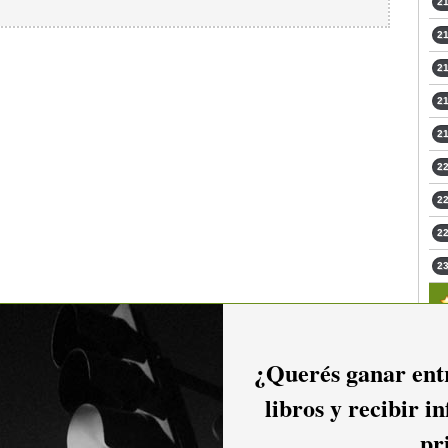
21
21
21
21
21
22
22
22
23
¿Querés ganar entr
libros y recibir i
pr