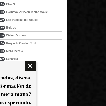
Ellaz 3
.00
Carnaval 2015 en Teatro Movie
.00
Las Pastillas del Abuelo
.30
Buitres
.30
Walter Bordoni
.30
Proyecto Caníbal Troilo
.00
Mera Inercia
.00
Lunaroja
:00
Vaimaca Dub
.00
adas, discos,
nformación de
imera mano?
mos esperando.