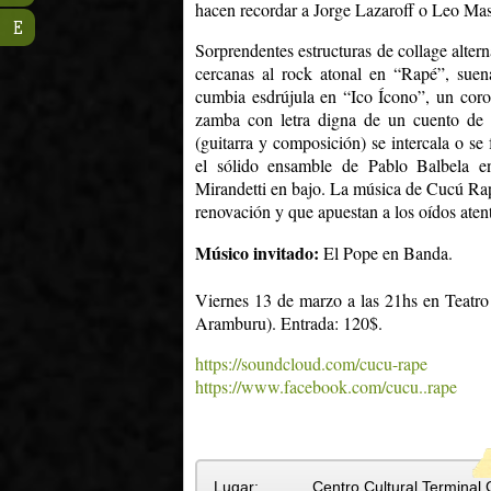
hacen recordar a Jorge Lazaroff o Leo Mas
E
Sorprendentes estructuras de collage alte
cercanas al rock atonal en “Rapé”, sue
cumbia esdrújula en “Ico Ícono”, un co
zamba con letra digna de un cuento de 
(guitarra y composición) se intercala o s
el sólido ensamble de Pablo Balbela en
Mirandetti en bajo. La música de Cucú Rap
renovación y que apuestan a los oídos aten
Músico invitado:
El Pope en Banda.
Viernes 13 de marzo a las 21hs en Teatro
Aramburu). Entrada: 120$.
https://soundcloud.com/cucu-rape
https://www.facebook.com/cucu..rape
Lugar:
Centro Cultural Terminal