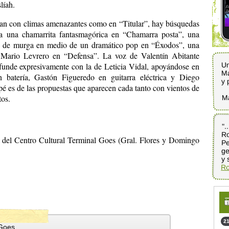
líah.
rnan con climas amenazantes como en “Titular”, hay búsquedas
na una chamarrita fantasmagórica en “Chamarra posta”, una
ro de murga en medio de un dramático pop en “Éxodos”, una
Mario Levrero en “Defensa”. La voz de Valentín Abitante
Un
e funde expresivamente con la de Leticia Vidal, apoyándose en
Ma
 batería, Gastón Figueredo en guitarra eléctrica y Diego
y 
é es de las propuestas que aparecen cada tanto con vientos de
M
tos.
".
Ro
P
ge
 del Centro Cultural Terminal Goes (Gral. Flores y Domingo
y 
Ro
21
 Goes