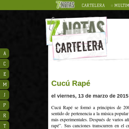
CARTELERA
MULTIM
A
C
E
Cucú Rapé
M
J
el viernes, 13 de marzo de 2015
P
Cucú Rapé se formó a principios de 200
sentido de pertenencia a la música popular
R
más experimentales. Después de varios añ
rapé”. Sus canciones transcurren en el c
T