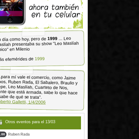
... Leo
1999
 día como hoy, pero de
slíah presentaba su show "Leo Maslíah
pico" en Milenio
1999
ás efemérides de
..para mí vale el comercio, como Jaime
os, Ruben Rada, El Sabalero, Braulio y
epe, Leo Maslíah, Cuarteto de Nos,
nte que está armada, sabe lo que hace
sabe de qué se trata".
berto Galletti, 1/4/2006
Otros eventos para el 13/03
Ruben Rada
.00