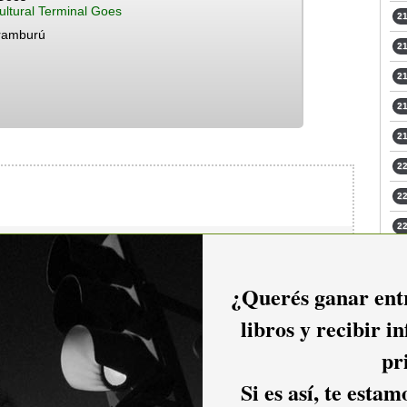
ltural Terminal Goes
21
Aramburú
21
21
21
21
22
22
22
io hacer
login.
23
¿Querés ganar entr
libros y recibir i
pr
Si es así, te esta