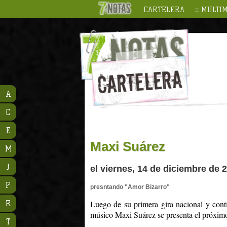
CARTELERA
MULTIM
A
C
E
Maxi Suárez
M
J
el viernes, 14 de diciembre de 
P
presntando "Amor Bizarro"
Luego de su primera gira nacional y cont
R
músico Maxi Suárez se presenta el próxi
T