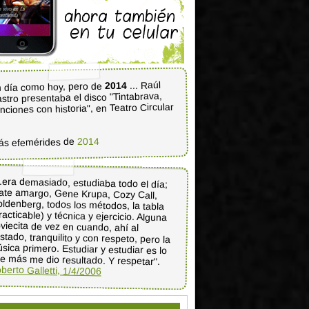
... Raúl
2014
 día como hoy, pero de
stro presentaba el disco "Tintabrava,
nciones con historia", en Teatro Circular
2014
ás efemérides de
..era demasiado, estudiaba todo el día;
ate amargo, Gene Krupa, Cozy Call,
ldenberg, todos los métodos, la tabla
racticable) y técnica y ejercicio. Alguna
oviecita de vez en cuando, ahí al
stado, tranquilito y con respeto, pero la
sica primero. Estudiar y estudiar es lo
e más me dio resultado. Y respetar".
berto Galletti, 1/4/2006