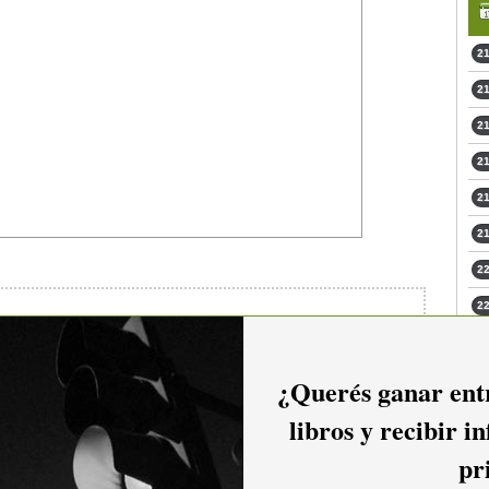
21
21
21
21
21
21
22
22
23
23
¿Querés ganar entr
io hacer
login.
libros y recibir i
pr