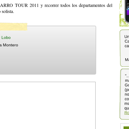
ARRO TOUR 2011 y recorrer todos los departamentos del
solista.
Un
r Lobo
Ca
ca
a Montero
M
".
m
Go
(p
n
co
mú
qu
Ro