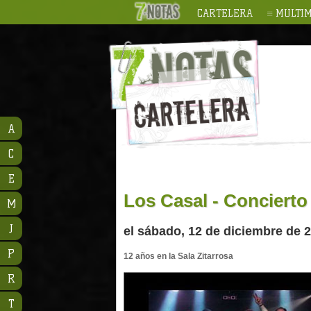
CARTELERA
MULTIM
A
C
E
Los Casal - Concierto
M
J
el sábado, 12 de diciembre de 2
P
12 años en la Sala Zitarrosa
R
T