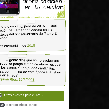
... Doble
2015
 día como hoy, pero de
nción de Fernando Cabrera en los
stejos del 65º aniversario de Teatro El
alpón
2015
ás efemérides de
ucha gente dice que yo no evoluciono
rque no pongo temas de ahora: es que
 los siento. Yo no puedo cantar una
sa porque sea de esta época si a mí no
 dice nada".
grima Ríos, 15/3/2001
Otros eventos para el 12/12
Berrodo Trío de Tango
.00