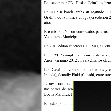
En este primer CD “Fusión Celta”, realiza
En 2007 la banda graba su segundo CD “
Graffitti de la música Uruguaya (edición 
año.
Ese mismo año son convocados para realiza
Velódromo Municipal.
En 2010 editan su tercer CD “Magia Celta”
En el 2012 cumplen su primera década y
Años” en junio 2012 en Sala Zitarrosa.Ed
Los Casal han compartido momentos y esc
Irlanda), Scantily Plaid (Canadá) entre otro
A nivel local La Banda ha tenido el priv
nacionales de renombre como Fernando
Bocha Martínez, Popo Romano, Karen Ann,
En esta oportunidad la banda presentará m