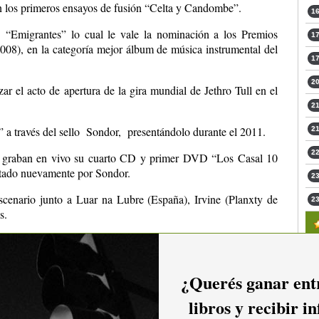
n los primeros ensayos de fusión “Celta y Candombe”.
16
Emigrantes” lo cual le vale la nominación a los Premios
17
2008), en la categoría mejor álbum de música instrumental del
17
20
r el acto de apertura de la gira mundial de Jethro Tull en el
21
 a través del sello Sondor, presentándolo durante el 2011.
21
22
 graban en vivo su cuarto CD y primer DVD “Los Casal 10
itado nuevamente por Sondor.
23
enario junto a Luar na Lubre (España), Irvine (Planxty de
23
s.
ilegio de compartir escenarios y grabar discos con artistas
 Cabrera, Curtidores de Hongos, Dani López, Noe Nuñez,
 entre otros.
¿Querés ganar entr
aterial nuevo de su próximo 5to CD.
libros y recibir i