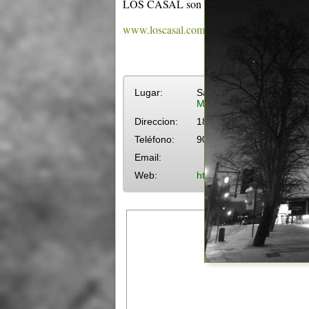
LOS CASAL son artistas exclusivos de
www.loscasal.com
Lugar:
Sala Zitarrosa
Más eventos en Sala Zita
Direccion:
18 de Julio 1012
Teléfono:
901-1756 / 901-7303
Email:
Web:
http://www.salazitarrosa.