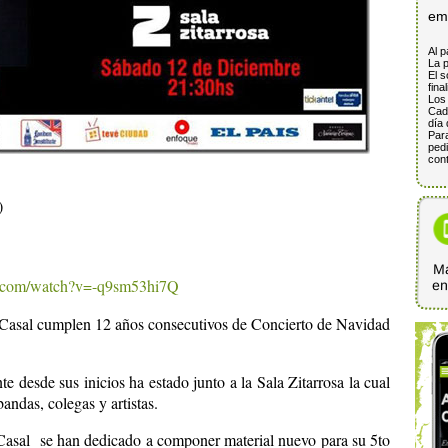
em
Al p
La p
El s
fina
Los 
Cada
día 
Para
pedi
cont
)
Ma
e.com/watch?v=-q9sm53hi7Q
e
s Casal cumplen 12 años consecutivos de Concierto de Navidad
 desde sus inicios ha estado junto a la Sala Zitarrosa la cual
andas, colegas y artistas.
 Casal se han dedicado a componer material nuevo para su 5to