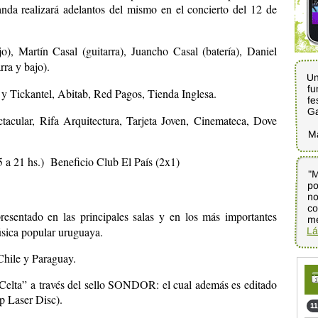
anda realizará adelantos del mismo en el concierto del 12 de
o), Martín Casal (guitarra), Juancho Casal (batería), Daniel
ra y bajo).
Un
fu
 y Tickantel, Abitab, Red Pagos, Tienda Inglesa.
fe
G
tacular, Rifa Arquitectura, Tarjeta Joven, Cinemateca, Dove
M
15 a 21 hs.) Beneficio Club El País (2x1)
"M
po
no
co
esentado en las principales salas y en los más importantes
me
música popular uruguaya.
Lá
Chile y Paraguay.
elta” a través del sello SONDOR: el cual además es editado
p Laser Disc).
11