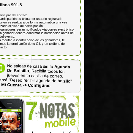
iliano 901-8
articipar del sorteo:
articipación es única por usuario registrado.
orteo se realizará de forma automática una vez
lizado el plazo de participación.
ganadores serán notificados vía correo electrónico.
 ganador deberá confirmar la notificación antes del
del evento.
 facilitar la identificación de los ganadores, te
mos la terminación de tu C.I. y un teléfono de
acto.
No salgas de casa sin tu
Agenda
De Bolsillo
. Recibila todos los
jueves en tu casilla de correo.
rcá "Deseo recibir agenda de bolsillo"
n
Mi Cuenta -> Configurar.