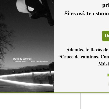
 SONDOR
pr
Si es así, te esta
rrosa
Además, te llevás de
“Cruce de caminos. Con
com.uy
Músi