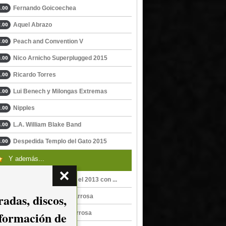
Fernando Goicoechea
.00
Aquel Abrazo
.00
Peach and Convention V
.00
Nico Arnicho Superplugged 2015
.00
Ricardo Torres
.00
Lui Benech y Milongas Extremas
.00
Nipples
.00
L.A. William Blake Band
.00
Despedida Templo del Gato 2015
.00
Y además...
Los Casal despidieron el 2013 con ...
adas, discos,
Los Casal en Sala Zitarrosa
nformación de
Los Casal en Sala Zitarrosa