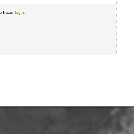
io hacer
login.