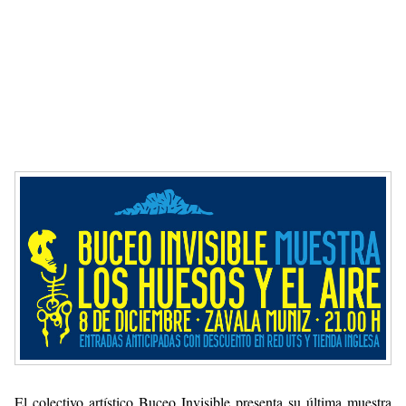
El colectivo artístico Buceo Invisible presenta su última muestra