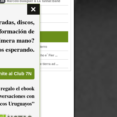
Marcelo Balaguer & La Tannat Band
.00
Laura Chinelli
.00
Sirilo
.00
adas, discos,
Milongas Extremas
.00
nformación de
Y además...
imera mano?
mos esperando.
Abismo, de Pecho e´ Fierro
De ida y vuelta, de Pecho e´ Fier ...
Pecho e Fierro, Rock de tierra ad ...
 regalo el ebook
versaciones con
cos Uruguayos”