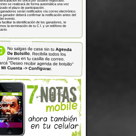
articipación es única por usuario registrado.
orteo se realizará de forma automática una vez
lizado el plazo de participación.
ganadores serán notificados vía correo electrónico.
 ganador deberá confirmar la notificación antes del
del evento.
 facilitar la identificación de los ganadores, te
mos la terminación de tu C.I. y un teléfono de
acto.
No salgas de casa sin tu
Agenda
De Bolsillo
. Recibila todos los
jueves en tu casilla de correo.
rcá "Deseo recibir agenda de bolsillo"
n
Mi Cuenta -> Configurar.