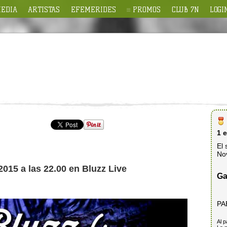
EDIA
ARTISTAS
EFEMERIDES
PROMOS
CLUB 7N
LOGI
1 
El 
No
2015 a las 22.00 en Bluzz Live
Ga
PA
Al p