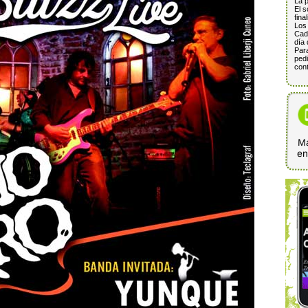
La p
El s
fina
Los 
Cada
día 
Para
pedi
cont
Ma
e