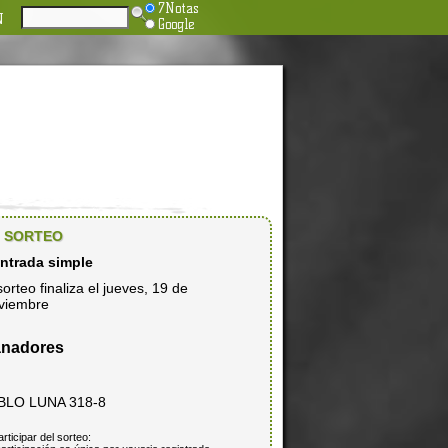
7Notas
N
Google
SORTEO
entrada simple
sorteo finaliza el jueves, 19 de
viembre
nadores
BLO LUNA 318-8
articipar del sorteo: