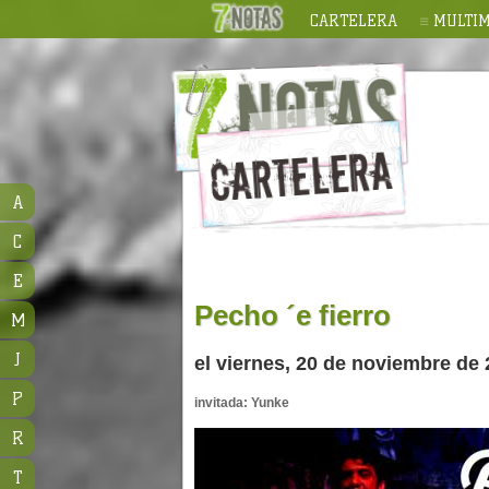
CARTELERA
MULTIM
A
C
E
Pecho ´e fierro
M
J
el viernes, 20 de noviembre de 
P
invitada: Yunke
R
T