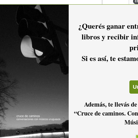
22
22
23
¿Querés ganar entr
23
libros y recibir i
pr
Si es así, te esta
Además, te llevás de
“Cruce de caminos. Con
Músi
io hacer
login.