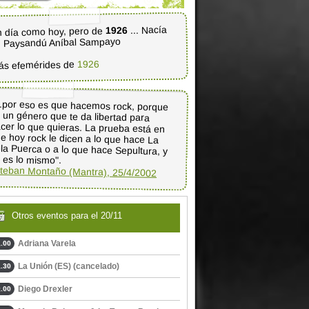
... Nacía
1926
 día como hoy, pero de
 Paysandú Aníbal Sampayo
1926
ás efemérides de
..por eso es que hacemos rock, porque
s un género que te da libertad para
cer lo que quieras. La prueba está en
e hoy rock le dicen a lo que hace La
la Puerca o a lo que hace Sepultura, y
 es lo mismo".
teban Montaño (Mantra), 25/4/2002
Otros eventos para el 20/11
Adriana Varela
.00
La Unión (ES) (cancelado)
.30
Diego Drexler
.00