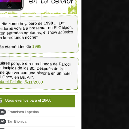
... Los
1998
 día como hoy, pero de
aidores volvía a presentar en El Galpón,
con entradas agotadas, el show acústico
n la profunda noche"
1998
ás efemérides de
uitres porque era una banda de Parodi
principios de los 80. Después de la 1
ene que ver con una historia en un hotel
l Once, en Bs. As".
briel Peluffo, 5/11/2000
Otros eventos para el 28/06
Francisco Lapetina
.00
Tan Biónica
.00