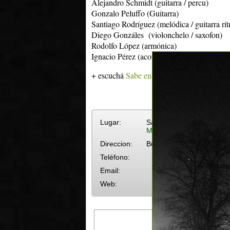
Alejandro Schmidt (guitarra / percu)
Gonzalo Peluffo (Guitarra)
Santiago Rodríguez (melódica / guitarra rí
Diego Gonzáles (violonchelo / saxofon)
Rodolfo López (armónica)
Ignacio Pérez (acordeon / xilofon)
+ escuchá
Sabe en La Menor
Lugar:
Sala Zavala Muniz - Teatr
Más eventos en Sala Zava
Direccion:
Buenos Aires s/n
Teléfono:
Email:
Web: