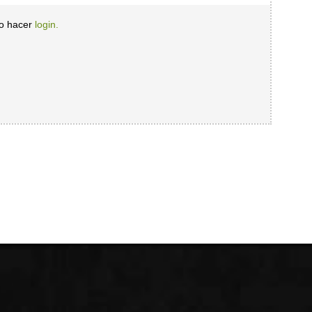
io hacer
login.