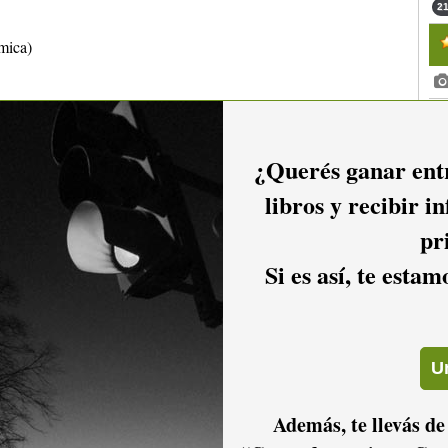
21
tmica)
¿Querés ganar entr
libros y recibir i
pr
o Solís
la Muniz - Teatro Solís
Si es así, te esta
Además, te llevás de