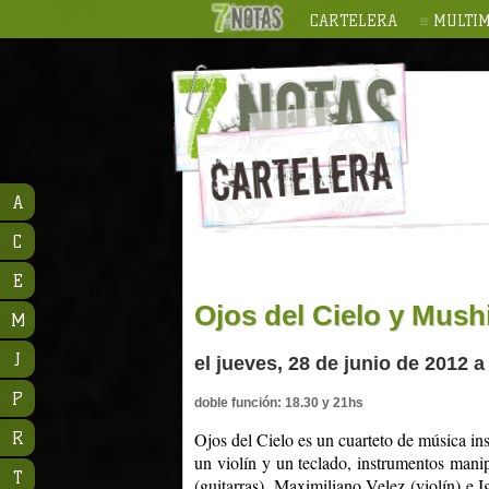
CARTELERA
MULTIM
A
C
E
Ojos del Cielo y Mus
M
J
el jueves, 28 de junio de 2012 a
P
doble función: 18.30 y 21hs
R
Ojos del Cielo es un cuarteto de música ins
un violín y un teclado, instrumentos man
T
(guitarras), Maximiliano Velez (violín) e 