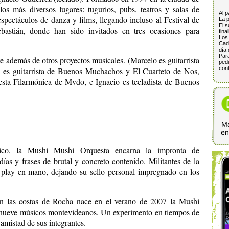
s más diversos lugares: tugurios, pubs, teatros y salas de
Al p
espectáculos de danza y films, llegando incluso al Festival de
La p
El s
astián, donde han sido invitados en tres ocasiones para
fina
Los 
.
Cada
día 
Para
 además de otros proyectos musicales. (Marcelo es guitarrista
pedi
cont
es guitarrista de Buenos Muchachos y El Cuarteto de Nos,
esta Filarmónica de Mvdo, e Ignacio es tecladista de Buenos
Ma
e
tico, la Mushi Mushi Orquesta encarna la impronta de
ías y frases de brutal y concreto contenido. Militantes de la
 play en mano, dejando su sello personal impregnado en los
en las costas de Rocha nace en el verano de 2007 la Mushi
 nueve músicos montevideanos. Un experimento en tiempos de
 amistad de sus integrantes.