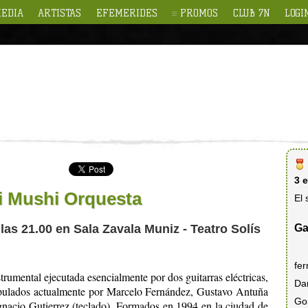
EDIA
ARTISTAS
EFEMERIDES
PROMOS
CLUB 7N
LOGI
3 
hi Mushi Orquesta
El 
Ga
 las 21.00 en Sala Zavala Muniz - Teatro Solís
fe
trumental ejecutada esencialmente por dos guitarras eléctricas,
Da
ipulados actualmente por Marcelo Fernández, Gustavo Antuña
Go
Ignacio Gutierrez (teclado). Formados en 1994 en la ciudad de