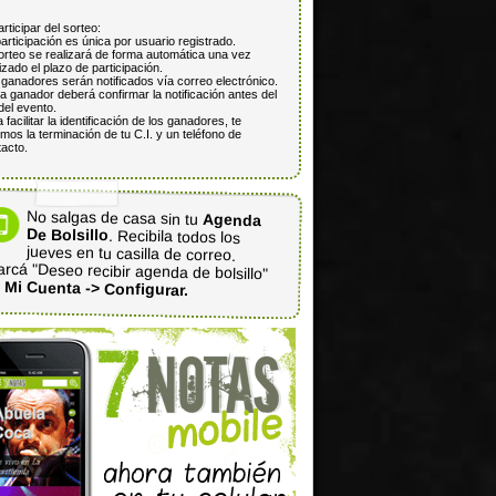
articipar del sorteo:
articipación es única por usuario registrado.
orteo se realizará de forma automática una vez
lizado el plazo de participación.
ganadores serán notificados vía correo electrónico.
 ganador deberá confirmar la notificación antes del
del evento.
 facilitar la identificación de los ganadores, te
mos la terminación de tu C.I. y un teléfono de
acto.
No salgas de casa sin tu
Agenda
De Bolsillo
. Recibila todos los
jueves en tu casilla de correo.
rcá "Deseo recibir agenda de bolsillo"
n
Mi Cuenta -> Configurar.