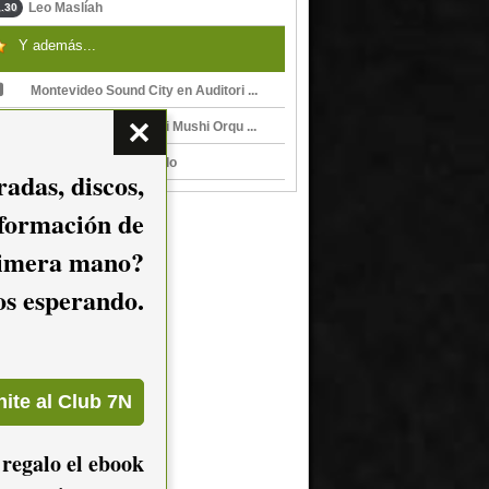
Leo Maslíah
.30
Y además...
Montevideo Sound City en Auditori ...
Ojos del Cielo & Mushi Mushi Orqu ...
Juglar, de Ojos del Cielo
adas, discos,
nformación de
imera mano?
mos esperando.
 regalo el ebook