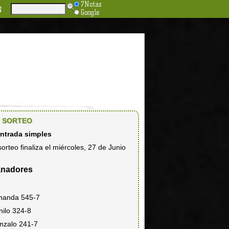
7Notas
N
Google
SORTEO
entrada simples
sorteo finaliza el miércoles, 27 de Junio
nadores
rnanda 545-7
nilo 324-8
nzalo 241-7