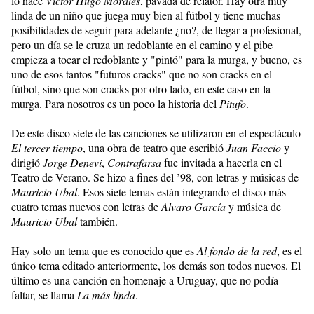
lo hace
Víctor Hugo Morales
, pavada de relator. Hay otra muy
linda de un niño que juega muy bien al fútbol y tiene muchas
posibilidades de seguir para adelante ¿no?, de llegar a profesional,
pero un día se le cruza un redoblante en el camino y el pibe
empieza a tocar el redoblante y "pintó" para la murga, y bueno, es
uno de esos tantos "futuros cracks" que no son cracks en el
fútbol, sino que son cracks por otro lado, en este caso en la
murga. Para nosotros es un poco la historia del
Pitufo
.
De este disco siete de las canciones se utilizaron en el espectáculo
El tercer tiempo
, una obra de teatro que escribió
Juan Faccio
y
dirigió
Jorge Denevi
,
Contrafarsa
fue invitada a hacerla en el
Teatro de Verano. Se hizo a fines del ’98, con letras y músicas de
Mauricio Ubal
. Esos siete temas están integrando el disco más
cuatro temas nuevos con letras de
Alvaro García
y música de
Mauricio Ubal
también.
Hay solo un tema que es conocido que es
Al fondo de la red
, es el
único tema editado anteriormente, los demás son todos nuevos. El
último es una canción en homenaje a Uruguay, que no podía
faltar, se llama
La más linda
.