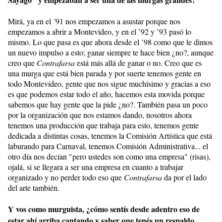
Mirá, ya en el ´91 nos empezamos a asustar porque nos
empezamos a abrir a Montevideo, y en el ’92 y ’93 pasó lo
mismo. Lo que pasa es que ahora desde el ’98 como que le dimos
un nuevo impulso a esto; ganar siempre te hace bien ¿no?, aunque
creo que
Contrafarsa
está más allá de ganar o no. Creo que es
una murga que está bien parada y por suerte tenemos gente en
todo Montevideo, gente que nos sigue muchísimo y gracias a eso
es que podemos estar todo el año, hacemos esta movida porque
sabemos que hay gente que la pide ¿no?. También pasa un poco
por la organización que nos estamos dando, nosotros ahora
tenemos una producción que trabaja para esto, tenemos gente
dedicada a distintas cosas, tenemos la Comisión Artística que está
laburando para Carnaval, tenemos Comisión Administrativa... el
otro día nos decían "pero ustedes son como una empresa" (risas),
ojalá, si se llegara a ser una empresa en cuanto a trabajar
organizado y no perder todo eso que
Contrafarsa
da por el lado
del arte también.
Y vos como murguista, ¿cómo sentís desde adentro eso de
estar ahí arriba cantando y saber que tenés un respaldo