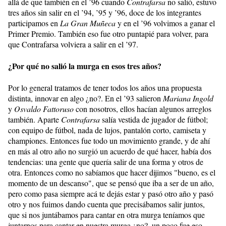
allá de que también en el ’96 cuando
Contrafarsa
no salió, estuvo
tres años sin salir en el ’94, ’95 y ’96, doce de los integrantes
participamos en
La Gran Muñeca
y en el ’96 volvimos a ganar el
Primer Premio. También eso fue otro puntapié para volver, para
que Contrafarsa volviera a salir en el ’97.
¿Por qué no salió la murga en esos tres años?
Por lo general tratamos de tener todos los años una propuesta
distinta, innovar en algo ¿no?. En el ’93 salieron
Mariana Ingold
y
Osvaldo Fattoruso
con nosotros, ellos hacían algunos arreglos
también. Aparte
Contrafarsa
salía vestida de jugador de fútbol;
con equipo de fútbol, nada de lujos, pantalón corto, camiseta y
championes. Entonces fue todo un movimiento grande, y de ahí
en más al otro año no surgió un acuerdo de qué hacer, había dos
tendencias: una gente que quería salir de una forma y otros de
otra. Entonces como no sabíamos que hacer dijimos "bueno, es el
momento de un descanso", que se pensó que iba a ser de un año,
pero como pasa siempre acá te dejás estar y pasó otro año y pasó
otro y nos fuimos dando cuenta que precisábamos salir juntos,
que si nos juntábamos para cantar en otra murga teníamos que
juntarnos para cantar en nuestra murga ¿no?, un poco fue eso.