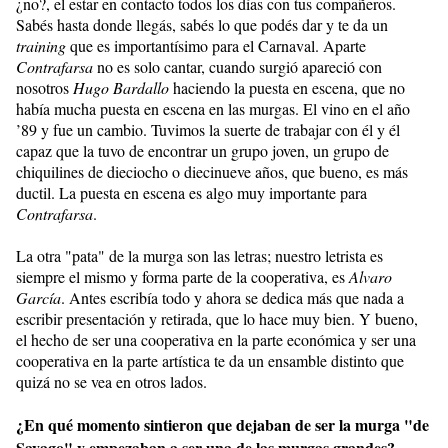
¿no?, el estar en contacto todos los días con tus compañeros.
Sabés hasta donde llegás, sabés lo que podés dar y te da un
training
que es importantísimo para el Carnaval. Aparte
Contrafarsa
no es solo cantar, cuando surgió apareció con
nosotros
Hugo Bardallo
haciendo la puesta en escena, que no
había mucha puesta en escena en las murgas. El vino en el año
’89 y fue un cambio. Tuvimos la suerte de trabajar con él y él
capaz que la tuvo de encontrar un grupo joven, un grupo de
chiquilines de dieciocho o diecinueve años, que bueno, es más
ductil. La puesta en escena es algo muy importante para
Contrafarsa
.
La otra "pata" de la murga son las letras; nuestro letrista es
siempre el mismo y forma parte de la cooperativa, es
Alvaro
García
. Antes escribía todo y ahora se dedica más que nada a
escribir presentación y retirada, que lo hace muy bien. Y bueno,
el hecho de ser una cooperativa en la parte económica y ser una
cooperativa en la parte artística te da un ensamble distinto que
quizá no se vea en otros lados.
¿En qué momento sintieron que dejaban de ser la murga "de
Sayago" y empezaban a ser una de las murgas grandes?