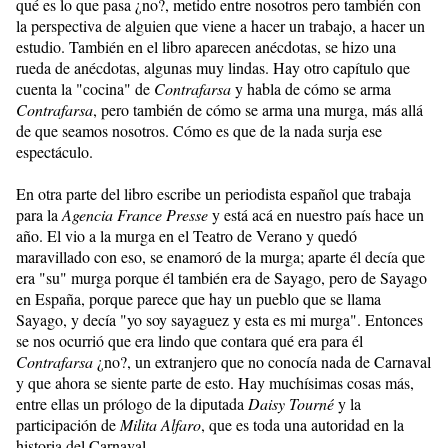
qué es lo que pasa ¿no?, metido entre nosotros pero también con
la perspectiva de alguien que viene a hacer un trabajo, a hacer un
estudio. También en el libro aparecen anécdotas, se hizo una
rueda de anécdotas, algunas muy lindas. Hay otro capítulo que
cuenta la "cocina" de
Contrafarsa
y habla de cómo se arma
Contrafarsa
, pero también de cómo se arma una murga, más allá
de que seamos nosotros. Cómo es que de la nada surja ese
espectáculo.
En otra parte del libro escribe un periodista español que trabaja
para la
Agencia France
Presse
y está acá en nuestro país hace un
año. El vio a la murga en el Teatro de Verano y quedó
maravillado con eso, se enamoró de la murga; aparte él decía que
era "su" murga porque él también era de Sayago, pero de Sayago
en España, porque parece que hay un pueblo que se llama
Sayago, y decía "yo soy sayaguez y esta es mi murga". Entonces
se nos ocurrió que era lindo que contara qué era para él
Contrafarsa
¿no?, un extranjero que no conocía nada de Carnaval
y que ahora se siente parte de esto. Hay muchísimas cosas más,
entre ellas un prólogo de la diputada
Daisy Tourné
y la
participación de
Milita Alfaro
, que es toda una autoridad en la
historia del Carnaval.