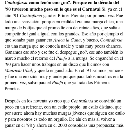
como fenómeno ¿no?. Porque en la década del
Contrafarsa
’90 tuvieron mucho peso en lo que es el Carnaval
Si, ya en el
año ’91
Contrafarsa
ganó el Primer Premio por primera vez. Fue
todo una sensación, porque en realidad era una murga chica, una
murga de botijas que el promedio era de veinte años, que salía a
competir de igual a igual con los grandes. Ese año por ejemplo el
que sonaba para ganar era
Araca la Cana
, y bueno,
Contrafarsa
era una murga que no conocía nadie y tenía muy pocas chances.
Ganamos ese año y ese fue el despegue ¿no?, ese año también lo
marcó mucho el retorno del
Pitufo
a la murga. Se enganchó en el
’90 para hacer unos trabajos en un disco que hicimos con
Mauricio Ubal
, y quedó enganchado. En el ’91 salimos primeros
y fue una emoción muy grande porque para todos nosotros era la
primera vez, salvo para el
Pitufo
que ya traía dos Primeros
Premios.
Después en los noventa yo creo que
Contrafarsa
se convirtió un
poco en un referente, con un estilo propio, un estilo distinto, que
por suerte ahora hay muchas murgas jóvenes que siguen ese estilo
y para nosotros es todo un orgullo. De ahí en más al volver a
ganar en el ’98 y ahora en el 2000 consolidás una propuesta; más