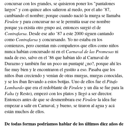
concursar con los grandes, se quisieron poner los "pantalones
largos" y con quince años salieron al ruedo, por el año ’87,
cambiando el nombre; porque cuando nació la murga se llamaba
Firulete
y para concursar no se le permitía usar ese nombre
porque ya existía otro grupo así, entonces surgió el de
Contrafarsa
. Desde ese año ’87 a este 2000 siguen cantando
como
Contrafarsa
y concursando. Yo no estaba en los
comienzos, pero cuentan mis compañeros que ellos como niños
nunca habían concursado ni en el
Carnaval de las Promesas
ni
nada de eso, salvo en el ’86 que habían ido al Carnaval de
Durazno y también fue un poco un puntapié ¿no?, porque ahí les
fue muy bien y le encontraron el gustito a eso. Pasaba que los
niños iban creciendo y venían de otras murgas, murgas conocidas,
y se los iban llevando a estos botijas. Uno de ellos fue el
Pitufo
Lombardo
que era el redoblante de
Firulete
y un día se fue para la
Falta
(y Resto), empezó con los platos y llegó a ser director.
Entonces antes de que se desmembrara ese
Firulete
la idea fue
empezar a salir en Carnaval, y bueno, se tiraron al agua y acá
están muchos de ellos.
De todas formas podríamos hablar de los últimos diez años de