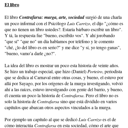
El libro
El libro
Contrafarsa: murga, arte, sociedad
surgió de una charla
un poco informal con el Psicólogo
Luis Carrizo
, el dijo "¿cómo es
que no tienen un libro ustedes?. Estaría bárbaro escribir un libro".
Y tá, la respuesta fue "bueno, escribilo vos". Y ahí jorobando
"que sí" "que no" un día hablamos por teléfono y le comento
"ché, ¿lo del libro es en serio?" y me dice "y sí, yo tengo ganas",
"bueno, vamo’a darle ¿no?".
La idea del libro es mostrar un poco esta historia de veinte años.
Se hizo un trabajo especial, que hizo (Daniel)
Porteiro
, periodista
que se dedica al Carnaval entre otras cosas, y bueno, el estuvo por
allá por Sayago, por los orígenes de la murga investigando, volvió
ahí a las raíces, estuvo investigando con gente del barrio, y bueno,
él cuenta un poco la historia de
Contrafarsa
. Pero el libro no es
solo la historia de
Contrafarsa
sino que está dividido en varios
capítulos que abarcan otros aspectos vinculados a la murga.
Por ejemplo un capítulo al que se dedicó
Luis Carrizo
es el de
cómo interactúa
Contrafarsa
en esta sociedad, cómo el arte que