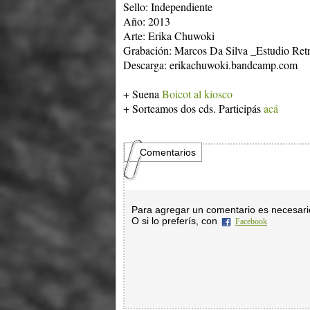
Sello: Independiente
Año: 2013
Arte:
Erika Chuwoki
Grabación: Ma
rcos Da
Silva _Estudio Retr
Descarga: erikachuwoki.bandcamp.com
+ Suena
Boicot al kiosco
+ Sorteamos dos cds. Participás
acá
Comentarios
Para agregar un comentario es necesar
O si lo preferís, con
Facebook