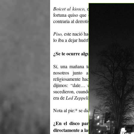
Boicot al kiosco,
es uno de los últimos, i
fortuna quiso que entrara en el disco. Es 
contraria al derrotismo post-moderno.
Piso,
este nació hace años, mucho antes qu
lo iba a dejar huérfano. Pero el hermano 
¿Se te ocurre alguna anécdota sucedida
Sí, una mañana teníamos que grabar par
nosotros junto al encargado* de rea
religiosamente hacíamos, y al tomar los 
dijimos: “dale… entrá a grabar”, la so
sucedieron, cuando este nos mira y simpá
era de
Led Zeppelin
aquél tema… “commun
Nota al pie:* se dice el pescado… no el 
¿En el disco participan distintos mú
directamente a las canciones?