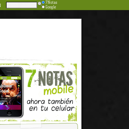
7Notas
N
Google