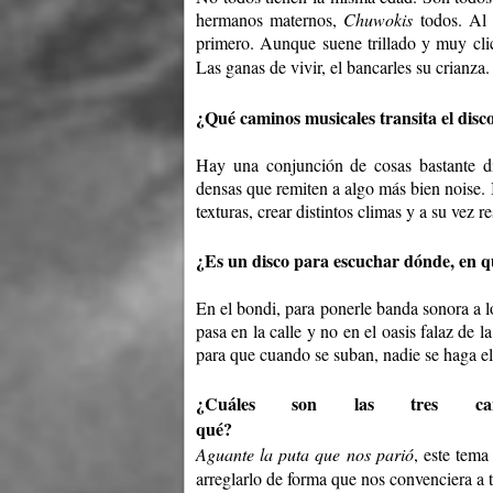
hermanos maternos,
Chuwokis
todos. Al 
primero. Aunque suene trillado y muy clic
Las ganas de vivir, el bancarles su crianza.
¿Qué caminos musicales transita el disc
Hay una conjunción de cosas bastante di
densas que remiten a algo más bien noise. I
texturas, crear distintos climas y a su vez r
¿Es un disco para escuchar dónde, en 
En el bondi, para ponerle banda sonora a lo
pasa en la calle y no en el oasis falaz de l
para que cuando se suban, nadie se haga el
¿Cuáles son las tres c
qué?
Aguante la puta que nos parió
, este tema
arreglarlo de forma que nos convenciera a 