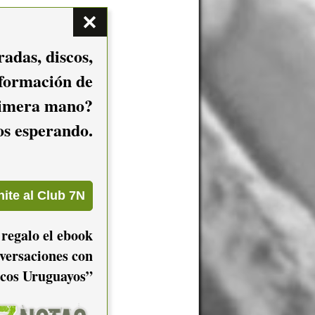
adas, discos,
nformación de
imera mano?
mos esperando.
 regalo el ebook
versaciones con
cos Uruguayos”