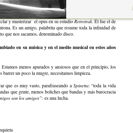
s Da Silva
, cantante y guitarrista de la muy linda banda
Mixti
la guitarra de 12 cuerdas en otra. Además de participar como
clar y masterizar
el opus en su estudio
Retrotrak
. Él fue el de
patrona. Es un amigo, palabrita que resume toda la infinidad de
sto que nos sacamos, denominado disco.
mbiado en su música y en el medio musical en estos años
. Estamos menos apurados y ansiosos que en el principio, los
s barrer un poco la mugre, necesitamos limpieza.
rar que es muy vasto, parafraseando a
Spinetta
: “toda la vida
bandas que gente, menos boliches que bandas y más burocracia
igos son los amigos”:
es una lucha.
nquieta