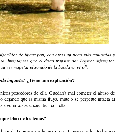
igeribles de líneas pop, con otras un poco más saturadas y
. Intentamos que el disco transite por lugares diferentes,
a su vez respetar el sonido de la banda en vivo”.
¿Tiene una explicación?
rda inquieta?
 únicos poseedores de ella. Quedaría mal cometer el abuso de
 no dejando que la misma fluya, mute o se perpetúe intacta al
es alguna vez se encuentren con ella.
mposición de los temas?
 hijos de la misma madre pero no del mismo padre, todos son