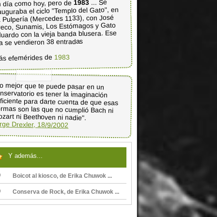
... Se
1983
 día como hoy, pero de
auguraba el ciclo "Templo del Gato", en
 Pulpería (Mercedes 1133), con José
eco, Sunamis, Los Estómagos y Gato
uardo con la vieja banda blusera. Ese
a se vendieron 38 entradas
1983
ás efemérides de
o mejor que te puede pasar en un
nservatorio es tener la imaginación
ficiente para darte cuenta de que esas
rmas son las que no cumplió Bach ni
zart ni Beethoven ni nadie".
rge Drexler, 18/9/2002
Y además...
Boicot al kiosco, de Erika Chuwok ...
Conserva de Rock, de Erika Chuwok ...