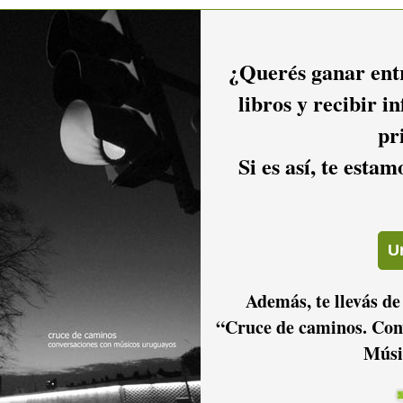
ncluso lo hicimos a mitad del proceso de grabación. La diosa
una diatriba displicente y optimista, además que propositiva y
¿Querés ganar entr
libros y recibir i
e la banda, cuando esta lo adoptó en un momento parecía que
mayor no quiso morir abandonado en el olvido.
pr
Si es así, te esta
 durante el proceso de grabación?
ticularmente uno de los instrumentos, llegamos algunos de
lizar tan importante tarea. Compramos bizcochos como
primeros mates, luego de preparar todo para poder grabar, le
rpresa fue mayor así como las carcajadas que después se
ticamente nos informa que no había llevado el instrumento…
ication breakdown”, ¿no?
Además, te llevás de
“Cruce de caminos. Con
pescador…
Músi
sicos invitados? ¿Qué cosas fundamentales han aportado