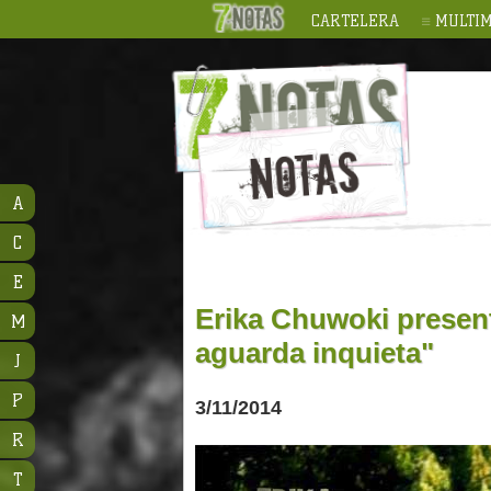
CARTELERA
MULTIM
A
C
E
Erika Chuwoki presen
M
aguarda inquieta"
J
P
3/11/2014
R
T