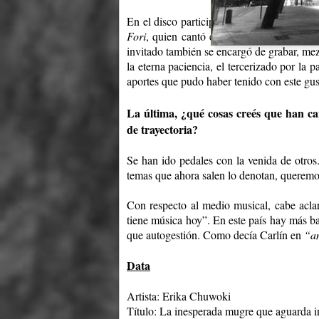
En el disco participa como invitado
Marco
Fori
, quien cantó en una canción y tocó 
invitado también se encargó de grabar, mez
la eterna paciencia, el tercerizado por la 
aportes que pudo haber tenido con este gu
La última, ¿qué cosas creés que han ca
de trayectoria?
Se han ido pedales con la venida de otros
temas que ahora salen lo denotan, queremo
Con respecto al medio musical, cabe acla
tiene música hoy”. En este país hay más 
que autogestión. Como decía Carlín en
“am
Data
Artista: Erika Chuwoki
Título:
La inesperada mugre que aguarda i