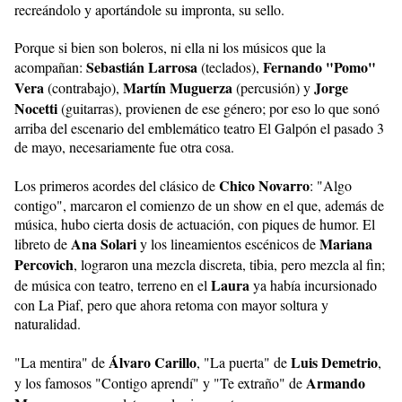
recreándolo y aportándole su impronta, su sello.
Porque si bien son boleros, ni ella ni los músicos que la
Sebastián Larrosa
Fernando "Pomo"
acompañan:
(teclados),
Vera
Martín Muguerza
Jorge
(contrabajo),
(percusión) y
Nocetti
(guitarras), provienen de ese género; por eso lo que sonó
arriba del escenario del emblemático teatro El Galpón el pasado 3
de mayo, necesariamente fue otra cosa.
Chico Novarro
Los primeros acordes del clásico de
: "Algo
contigo", marcaron el comienzo de un show en el que, además de
música, hubo cierta dosis de actuación, con piques de humor. El
Ana Solari
Mariana
libreto de
y los lineamientos escénicos de
Percovich
,
lograron una mezcla discreta, tibia, pero mezcla al fin;
Laura
de música con teatro, terreno en el
ya había incursionado
con La Piaf, pero que ahora retoma con mayor soltura y
naturalidad.
Álvaro Carillo
Luis Demetrio
"La mentira" de
, "La puerta" de
,
Armando
y los famosos "Contigo aprendí" y "Te extraño" de