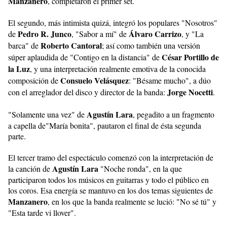
Manzanero
,
completaron el primer set.
El segundo, más intimista quizá, integró los populares "Nosotros"
Pedro R. Junco
Álvaro Carrizo
de
,
"Sabor a mí" de
, y
"La
Roberto Cantoral
barca" de
; así como también una versión
César Portillo de
súper aplaudida de
"Contigo en la distancia" de
la Luz
, y una interpretación realmente emotiva
de la conocida
Consuelo Velásquez
composición de
: "Bésame mucho", a dúo
Jorge Nocetti
con el arreglador del disco y director de la banda:
.
Agustín Lara
"Solamente una vez" de
,
pegadito a un fragmento
a capella de"María bonita", pautaron el final de ésta segunda
parte.
El tercer tramo del espectáculo comenzó con la interpretación de
Agustín Lara
la canción de
"Noche ronda", en la que
participaron todos los músicos en guitarras y todo el público en
los coros. Esa energía se mantuvo en los dos temas siguientes de
Manzanero
,
en los que la banda realmente se lució: "No sé tú" y
"Esta tarde vi llover".