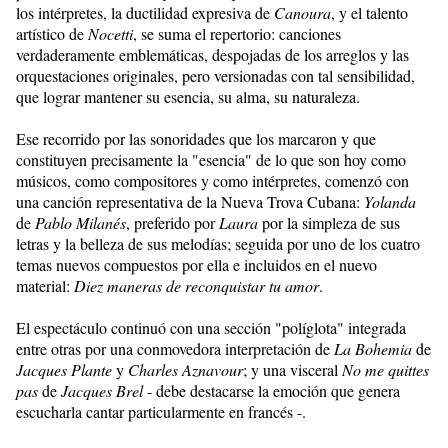
los intérpretes, la ductilidad expresiva de
Canoura
, y el talento
artístico de
Nocetti
, se suma el repertorio: canciones
verdaderamente emblemáticas, despojadas de los arreglos y las
orquestaciones originales, pero versionadas con tal sensibilidad,
que lograr mantener su esencia, su alma, su naturaleza.
Ese recorrido por las sonoridades que los marcaron y que
constituyen precisamente la "esencia" de lo que son hoy como
músicos, como compositores y como intérpretes, comenzó con
una canción representativa de la Nueva Trova Cubana:
Yolanda
de
Pablo Milanés
, preferido por
Laura
por la simpleza de sus
letras y la belleza de sus melodías; seguida por uno de los cuatro
temas nuevos compuestos por ella e incluidos en el nuevo
material:
Diez maneras de reconquistar tu amor
.
El espectáculo continuó con una sección "políglota" integrada
entre otras por una conmovedora interpretación de
La Bohemia
de
Jacques Plante
y
Charles Aznavour
; y una visceral
No me quittes
pas
de
Jacques Brel
- debe destacarse la emoción que genera
escucharla cantar particularmente en francés -.