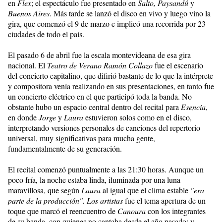
en
Flex
; el espectáculo fue presentado en
Salto, Paysandú
y
Buenos Aires
. Más tarde se lanzó el disco en vivo y luego vino la
gira, que comenzó el 9 de marzo e implicó una recorrida por 23
ciudades de todo el país.
El pasado 6 de abril fue la escala montevideana de esa gira
nacional. El
Teatro de Verano Ramón Collazo
fue el escenario
del concierto capitalino, que difirió bastante de lo que la intérprete
y compositora venía realizando en sus presentaciones, en tanto fue
un concierto eléctrico en el que participó toda la banda. No
obstante hubo un espacio central dentro del recital para
Esencia
,
en donde
Jorge
y
Laura
estuvieron solos como en el disco,
interpretando versiones personales de canciones del repertorio
universal, muy significativas para mucha gente,
fundamentalmente de su generación.
El recital comenzó puntualmente a las 21:30 horas. Aunque un
poco fría, la noche estaba linda, iluminada por una luna
maravillosa, que según
Laura
al igual que el clima estable
"era
parte de la producción".
Los artistas
fue el tema apertura de un
toque que marcó el reencuentro de
Canoura
con los integrantes
de su banda, con quienes no cantaba desde el año pasado; y