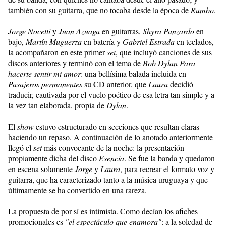
también con su guitarra, que no tocaba desde la época de
Rumbo
.
Jorge Nocetti
y
Juan Azuaga
en guitarras,
Shyra Panzardo
en
bajo,
Martín Muguerza
en batería y
Gabriel Estrada
en teclados,
la acompañaron en este primer
set
, que incluyó canciones de sus
discos anteriores y terminó con el tema de
Bob Dylan
Para
hacerte sentir mi amor
: una bellísima balada incluida en
Pasajeros permanentes
su CD anterior, que
Laura
decidió
traducir, cautivada por el vuelo poético de esa letra tan simple y a
la vez tan elaborada, propia de
Dylan
.
El
show
estuvo estructurado en secciones que resultan claras
haciendo un repaso. A continuación de lo anotado anteriormente
llegó el
set
más convocante de la noche: la presentación
propiamente dicha del disco
Esencia
. Se fue la banda y quedaron
en escena solamente
Jorge
y
Laura
, para recrear el formato voz y
guitarra, que ha caracterizado tanto a la música uruguaya y que
últimamente se ha convertido en una rareza.
La propuesta de por sí es intimista. Como decían los afiches
promocionales es
"el espectáculo que enamora"
: a la soledad de