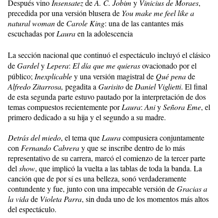
Después vino
Insensatez
de
A. C. Jobim
y
Vinicius de Moraes
,
precedida por una versión blusera de
You make me feel like a
natural woman
de
Carole King
: una de las cantantes más
escuchadas por
Laura
en la adolescencia
La sección nacional que continuó el espectáculo incluyó el clásico
de
Gardel
y
Lepera
:
El día que me quieras
ovacionado por el
público;
Inexplicable
y una versión magistral de
Qué pena
de
Alfredo Zitarrosa,
pegadita a
Gurisito
de
Daniel Viglietti
. El final
de esta segunda parte estuvo pautado por la interpretación de dos
temas compuestos recientemente por
Laura
:
Ani
y
Señora Eme
, el
primero dedicado a su hija y el segundo a su madre.
Detrás del miedo
, el tema que
Laura
compusiera conjuntamente
con
Fernando Cabrera
y que se inscribe dentro de lo más
representativo de su carrera, marcó el comienzo de la tercer parte
del
show
, que implicó la vuelta a las tablas de toda la banda. La
canción que de por sí es una belleza, sonó verdaderamente
contundente y fue, junto con una impecable versión de
Gracias a
la vida
de
Violeta Parra
, sin duda uno de los momentos más altos
del espectáculo.