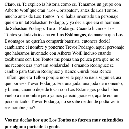
Claro, sí. Te explico la historia como es. Teníamos un grupo con
Alberto Wolf que eran "Los Cortapalos", antes de Los Tontos,
mucho antes de Los Tontos. Y él había inventado un personaje
que era un tal Sebastián Podargo, y yo decía que era el hermano
de Sebastián Podargo: Trevor Podargo. Cuando hicimos Los
Los Estómagos
Tontos yo todavía tocaba en
, de manera que Los
Estómagos no querían compartir baterista, entonces decidí
cambiarme el nombre y ponerme Trevor Podargo, aquel personaje
que habíamos inventado con Alberto Wolf. Incluso cuando
tocábamos con Los Tontos me ponía una peluca para que no se
me reconociera ¿no? En solidaridad, Fernando Rodríguez se
cambió para Calvin Rodríguez y Renzo Guridi para Renzo
Teflón, que era Teflón porque no se le pegaba nada según él, así
que por eso Trevor Podargo. Era una joda, una joda de momento,
y bueno, cuando dejé de tocar con Los Estómagos podía haber
vuelto a mi nombre pero ya nos pareció gracioso, aparte era un
poco ridículo: Trevor Podargo, no se sabe de donde podía venir
ese nombre ¿no?
Vos me decías hoy que Los Tontos no fueron muy entendidos
por alguna parte de la gente.