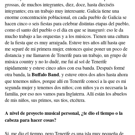
grossas, de muchos integrantes, diez, doce, hasta dieciséis
integrantes; era un trabajo muy interesante. Galicia tiene una
enorme concentración poblacional, en cada pueblo de Galicia se
hacen cinco o seis fiestas para celebrar distintas etapas del pueblo,
como el santo del pueblo o el día en que se inauguró: eso le da
mucho trabajo a las orquestas y a los músicos. Tienen una cultura
de la fiesta que es muy arraigada. Estuve tres años allí hasta que
me separé de mi primera mujer, entonces quise poner un poco de
distancia y me llamaron de Tenerife para un trabajo, un grupo de
música country y no lo dudé, me fui al sol de Tenerife
rápidamente y estuve cinco años con esa banda. Después formé
Buffalo Band
otra banda, la
, y estuve otros dos años hasta ahora
que tenemos niños, porque allí en Tenerife conocí a la que es mi
segunda mujer y tenemos dos niños; con niños ya es necesaria la
familia, por eso nos vamos para Inglaterra. Allí están los abuelos
de mis niños, sus primos, sus tíos, etcétera.
A nivel de proyecto musical personal, ¿te dio el tiempo o la
cabeza para hacer cosas?
Sí, me dio el tiempo, pero Tenerife es una isla muy pequeña de