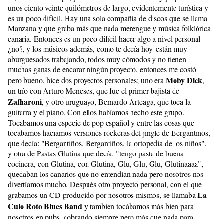
unos ciento veinte quilómetros de largo, evidentemente turística y
es un poco difícil. Hay una sola compañía de discos que se llama
Manzana y que graba más que nada merengue y música folklórica
canaria. Entonces es un poco difícil hacer algo a nivel personal
¿no?, y los músicos además, como te decía hoy, están muy
aburguesados trabajando, todos muy cómodos y no tienen
muchas ganas de encarar ningún proyecto, entonces me costó,
Moby Dick
pero bueno, hice dos proyectos personales; uno era
,
un trío con Arturo Meneses, que fue el primer bajista de
Zafharoni
, y otro uruguayo, Bernardo Arteaga, que toca la
guitarra y el piano. Con ellos habíamos hecho este grupo.
Tocábamos una especie de pop español y entre las cosas que
tocábamos hacíamos versiones rockeras del jingle de Bergantiños,
que decía: "Bergantiños, Bergantiños, la ortopedia de los niños",
y otra de Pastas Glutina que decía: "tengo pasta de buena
cocinera, con Glutina, con Glutina, Glu, Glu, Glu, Glutinaaaa",
quedaban los canarios que no entendían nada pero nosotros nos
divertíamos mucho. Después otro proyecto personal, con el que
La
grabamos un CD producido por nosotros mismos, se llamaba
Culo Roto Blues Band
y también tocábamos más bien para
nosotros en pubs, cobrando siempre pero más que nada para