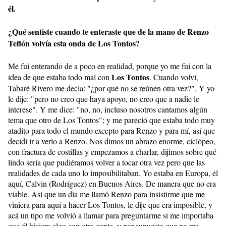
él.
¿Qué sentiste cuando te enteraste que de la mano de Renzo
Teflón volvía esta onda de Los Tontos?
Me fui enterando de a poco en realidad, porque yo me fui con la
Los Tontos
idea de que estaba todo mal con
. Cuando volví,
Tabaré Rivero me decía: "¿por qué no se reúnen otra vez?". Y yo
le dije: "pero no creo que haya apoyo, no creo que a nadie le
interese". Y me dice: "no, no, incluso nosotros cantamos algún
tema que otro de Los Tontos"; y me pareció que estaba todo muy
atadito para todo el mundo excepto para Renzo y para mí, así que
decidí ir a verlo a Renzo. Nos dimos un abrazo enorme, ciclópeo,
con fractura de costillas y empezamos a charlar, dijimos sobre qué
lindo sería que pudiéramos volver a tocar otra vez pero que las
realidades de cada uno lo imposibilitaban. Yo estaba en Europa, él
aquí, Calvin (Rodríguez) en Buenos Aires. De manera que no era
viable. Así que un día me llamó Renzo para insistirme que me
viniera para aquí a hacer Los Tontos, le dije que era imposible, y
acá un tipo me volvió a llamar para preguntarme si me importaba
que él hiciera algo con otra gente, y por supuesto que no me