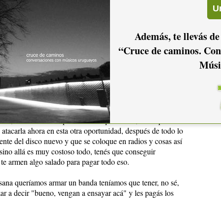
Quedaron festivales sobre todo, festivales salados de música
 ya está, esos festivales salados un año antes ya están
Además, te llevás de
enen proyectadas muy... son muy organizados. Allá el medio
“Cruce de caminos. Con
Músi
eno vamos a llamar al saxofonista, al trombón, al violero"
asa", y ensayamos acá. El tipo allá, de repente el bajista,
de bajo, o tal cosa o tal otra ¿no?, entonces es una cosa
uiza, no tenemos una cosa como para exigir, estamos a un
cosas ya hechas, porque mismo de Suiza vinieron acá a
s así, el asunto es un problema de que bueno, tiene que entrar
 atacarla ahora en esta otra oportunidad, después de todo lo
ente del disco nuevo y que se coloque en radios y cosas así
 sino allá es muy costoso todo, tenés que conseguir
te armen algo salado para pagar todo eso.
sana queríamos armar un banda teníamos que tener, no sé,
r a decir "bueno, vengan a ensayar acá" y les pagás los