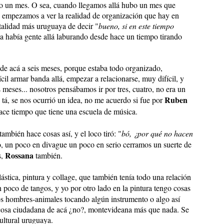
do un mes. O sea, cuando llegamos allá hubo un mes que
 empezamos a ver la realidad de organización que hay en
talidad más uruguaya de decir "
bueno, si en este tiempo
ya había gente allá laburando desde hace un tiempo tirando
de acá a seis meses, porque estaba todo organizado,
cil armar banda allá, empezar a relacionarse, muy difícil, y
 meses... nosotros pensábamos ir por tres, cuatro, no era un
Ruben
 tá, se nos ocurrió un idea, no me acuerdo si fue por
ace tiempo que tiene una escuela de música.
también hace cosas así, y el loco tiró: "
bó, ¿por qué no hacen
, un poco en divague un poco en serio cerramos un suerte de
Rossana
s,
también.
stica, pintura y collage, que también tenía todo una relación
 poco de tangos, y yo por otro lado en la pintura tengo cosas
s hombres-animales tocando algún instrumento o algo así
cosa ciudadana de acá ¿no?, montevideana más que nada. Se
ultural uruguaya.