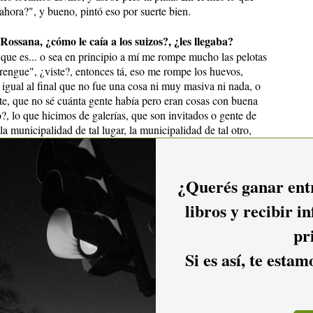
hora?", y bueno, pintó eso por suerte bien.
Rossana, ¿cómo le caía a los suizos?, ¿les llegaba?
que es... o sea en principio a mí me rompe mucho las pelotas
rengue", ¿viste?, entonces tá, eso me rompe los huevos,
igual al final que no fue una cosa ni muy masiva ni nada, o
te, que no sé cuánta gente había pero eran cosas con buena
o?, lo que hicimos de galerías, que son invitados o gente de
a municipalidad de tal lugar, la municipalidad de tal otro,
 papo así ¿no?.
 de lo que vieron y escucharon quedaron como encantados,
¿Querés ganar entr
uguayo, de saber que hay cultura negra acá y de saber lo
ay rock, que también hay pop, que también hay otras cosas.
libros y recibir i
espués lógico, para el público europeo va un latino y
pr
e hay, porque tá, es lo que siempre se vendió.
Si es así, te esta
.. a mí me gustaría ir de nuevo pero con un propuesta más de
banda y tocar eso ¿no?, el disco que estoy sacando ahora ir y