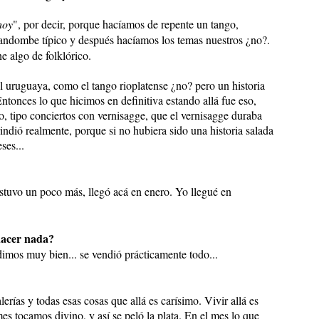
hoy
", por decir, porque hacíamos de repente un tango,
andombe típico y después hacíamos los temas nuestros ¿no?.
 algo de folklórico.
 uruguaya, como el tango rioplatense ¿no? pero un historia
ntonces lo que hicimos en definitiva estando allá fue eso,
, tipo conciertos con vernisagge, que el vernisagge duraba
indió realmente, porque si no hubiera sido una historia salada
ses...
estuvo un poco más, llegó acá en enero. Yo llegué en
hacer nada?
imos muy bien... se vendió prácticamente todo...
erías y todas esas cosas que allá es carísimo. Vivir allá es
s tocamos divino, y así se peló la plata. En el mes lo que