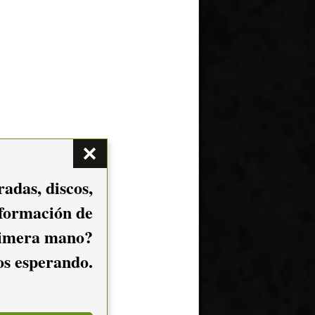
adas, discos,
nformación de
imera mano?
mos esperando.