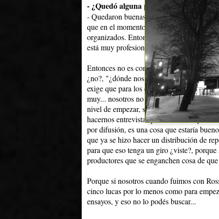
- ¿Quedó alguna puerta abierta allá?
- Quedaron buenas cosas si, buenas cosas. 
que en el momento no podíamos tocar porque
organizados. Entonces ya son cosas que vi
está muy profesionalizado.
Entonces no es como acá que vos llamás "bu
¿no?, "¿dónde nos vemos?", "nos vemos en c
exige que para los ensayos tenga tal equipo 
muy... nosotros no tenemos un nombre en S
nivel de empezar, si bien tenemos muchas 
hacernos entrevistas para televisión y cosa
por difusión, es una cosa que estaría bueno
que ya se hizo hacer un distribución de rep
para que eso tenga un giro ¿viste?, porque
productores que se enganchen cosa de que 
Porque si nosotros cuando fuimos con Ros
cinco lucas por lo menos como para empeza
ensayos, y eso no lo podés buscar...