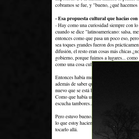
cobramos se fue, y "bueno, ¿qué hacemos a
- Esa propuesta cultural que hacías con 
- Hay como una curiosidad siempre con lo 
cuando se dice "latinoamericano: salsa, me
entonces como que pasa un poco eso, pero 
sea toques grandes fueron dos prácticamen
difusión, el resto eran cosas más chicas ¿n
gobierno, porque fuimos a lugares... como l
como una cosa cultural suizo-uruguayo, un
Entonces había mucha gente de esa onda y
además de saber que el tango también es ur
nuevo que se está haciendo, que también h
Como que había una especie de sorpresa. D
escucha tambores... es lo más fascinante qu
Pero estuvo bueno, con la gente hubo algo.
lo que estoy haciendo ahora, de ir con una 
tocarlo allá.