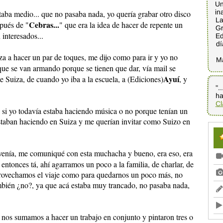
Un
in
taba medio... que no pasaba nada, yo quería grabar otro disco
La
Cebras...
pués de "
" que era la idea de hacer de repente un
Gr
Ed
 interesados...
dí
iza a hacer un par de toques, me dijo como para ir y yo no
M
 que se van armando porque se tienen que dar, vía mail se
Ayuí
Suiza, de cuando yo iba a la escuela, a (Ediciones)
, y
".
ha
Cl
, si yo todavía estaba haciendo música o no porque tenían un
estaban haciendo en Suiza y me querían invitar como Suizo en
enía, me comuniqué con esta muchacha y bueno, era eso, era
.. entonces tá, ahí agarramos un poco a la familia, de charlar, de
provechamos el viaje como para quedarnos un poco más, no
ambién ¿no?, ya que acá estaba muy trancado, no pasaba nada,
 nos sumamos a hacer un trabajo en conjunto y pintaron tres o