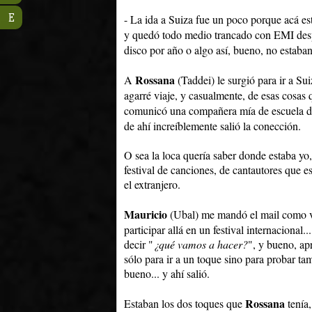
E
- La ida a Suiza fue un poco porque acá es
y quedó todo medio trancado con EMI des
disco por año o algo así, bueno, no estaban
Rossana
A
(Taddei) le surgió para ir a Su
agarré viaje, y casualmente, de esas cosas
comunicó una compañera mía de escuela de 
de ahí increíblemente salió la conección.
O sea la loca quería saber donde estaba yo
festival de canciones, de cantautores que 
el extranjero.
Mauricio
(Ubal) me mandó el mail como v
participar allá en un festival internacional.
decir "
¿qué vamos a hacer?
", y bueno, a
sólo para ir a un toque sino para probar t
bueno... y ahí salió.
Rossana
Estaban los dos toques que
tenía,