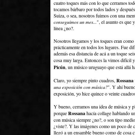
cuatro toques más con lo que cerramos to
tocamos bárbaro por todos lados y después
Suiza, o sea, nosotros fuimos con una men
conseguimos un mes...
", el asunto es que 
línea ¿no?.
Nosotros llegamos y los toques eran como 
prácticamente en todos los lugares. Fue difí
además esa distancia de acá a un toque seis
cosa muy larga. Entonces la vimos difícil y
Picún
, un músico uruguayo que está allá h
Rossana
Claro, yo siempre pinto cuadros,
una exposición con música?
". Y ahí bueno
exposición, yo hice quince o veinte cuadro
Y bueno, cerramos una idea de música y plá
Rossana
porque
hacía collage hablando un
con música siempre ¿no?, o son tipo medio
¿viste?. Y las imágenes como un poco de 
llegó a un ensamble bueno como de cosa c