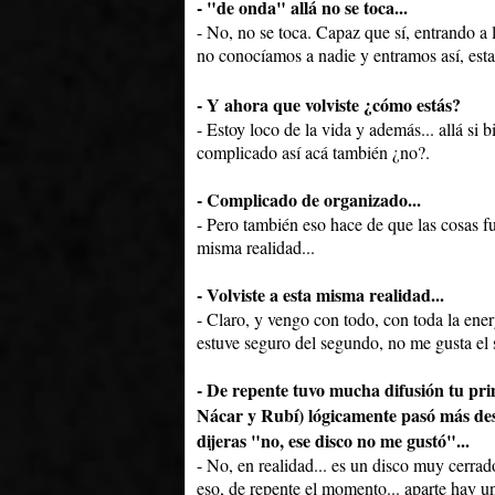
- "de onda" allá no se toca...
- No, no se toca. Capaz que sí, entrando a 
no conocíamos a nadie y entramos así, est
- Y ahora que volviste ¿cómo estás?
- Estoy loco de la vida y además... allá si 
complicado así acá también ¿no?.
- Complicado de organizado...
- Pero también eso hace de que las cosas f
misma realidad...
- Volviste a esta misma realidad...
- Claro, y vengo con todo, con toda la ene
estuve seguro del segundo, no me gusta el
- De repente tuvo mucha difusión tu pri
Nácar y Rubí) lógicamente pasó más des
dijeras "no, ese disco no me gustó"...
- No, en realidad... es un disco muy cerr
eso, de repente el momento... aparte hay u