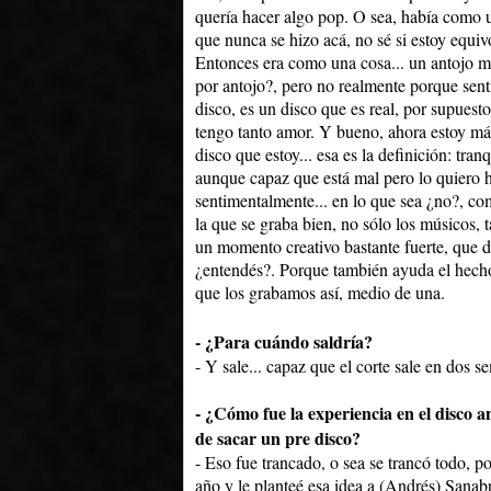
quería hacer algo pop. O sea, había como 
que nunca se hizo acá, no sé si estoy equi
Entonces era como una cosa... un antojo m
por antojo?, pero no realmente porque sent
disco, es un disco que es real, por supuesto
tengo tanto amor. Y bueno, ahora estoy más
disco que estoy... esa es la definición: tra
aunque capaz que está mal pero lo quiero h
sentimentalmente... en lo que sea ¿no?, c
la que se graba bien, no sólo los músicos, 
un momento creativo bastante fuerte, que d
¿entendés?. Porque también ayuda el hecho
que los grabamos así, medio de una.
- ¿Para cuándo saldría?
- Y sale... capaz que el corte sale en dos 
- ¿Cómo fue la experiencia en el disco 
de sacar un pre disco?
- Eso fue trancado, o sea se trancó todo, 
año y le planteé esa idea a (Andrés) Sanab