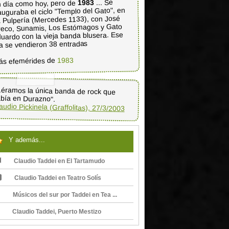
... Se
1983
 día como hoy, pero de
auguraba el ciclo "Templo del Gato", en
 Pulpería (Mercedes 1133), con José
eco, Sunamis, Los Estómagos y Gato
uardo con la vieja banda blusera. Ese
a se vendieron 38 entradas
1983
ás efemérides de
..éramos la única banda de rock que
bía en Durazno".
audio Pickinela (Graffolitas), 27/3/2003
Y además...
Claudio Taddei en El Tartamudo
Claudio Taddei en Teatro Solís
Músicos del sur por Taddei en Tea ...
Claudio Taddei, Puerto Mestizo