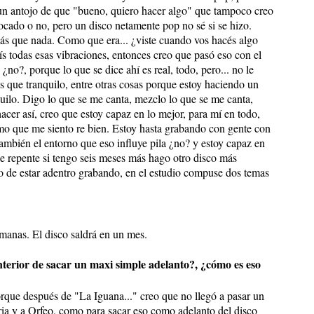
un antojo de que "bueno, quiero hacer algo" que tampoco creo
vocado o no, pero un disco netamente pop no sé si se hizo.
ás que nada. Como que era... ¿viste cuando vos hacés algo
ís todas esas vibraciones, entonces creo que pasó eso con el
 ¿no?, porque lo que se dice ahí es real, todo, pero... no le
 que tranquilo, entre otras cosas porque estoy haciendo un
nquilo. Digo lo que se me canta, mezclo lo que se me canta,
acer así, creo que estoy capaz en lo mejor, para mí en todo,
omo que me siento re bien. Estoy hasta grabando con gente con
también el entorno que eso influye pila ¿no? y estoy capaz en
e repente si tengo seis meses más hago otro disco más
 de estar adentro grabando, en el estudio compuse dos temas
semanas. El disco saldrá en un mes.
anterior de sacar un maxi simple adelanto?, ¿cómo es eso
porque después de "La Iguana..." creo que no llegó a pasar un
ria y a Orfeo, como para sacar eso como adelanto del disco