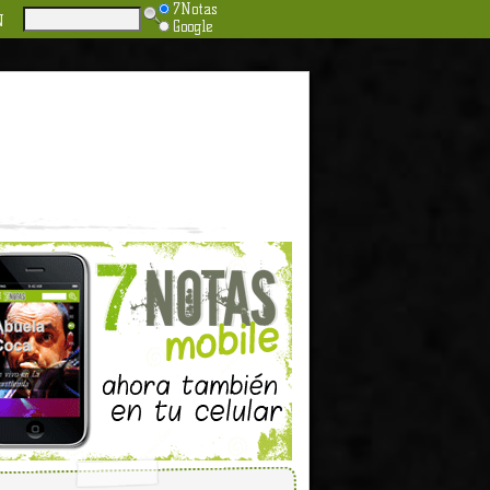
7Notas
N
Google