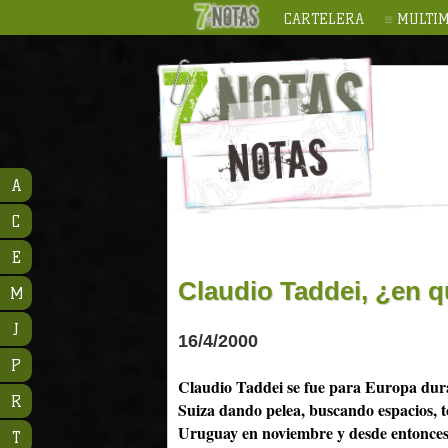
CARTELERA
MULTIM
A
C
E
Claudio Taddei, ¿en 
M
J
16/4/2000
P
Claudio Taddei se fue para Europa dur
R
Suiza dando pelea, buscando espacios, 
Uruguay en noviembre y desde entonces e
T