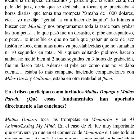
palo del jazz, decía que se dedicaba a tocar, que practicaba 4
horas diarias, que tenía una trompeta Yamaha de 1000 dólares,
etc… yo me dije: “genial, la va a hacer de taquito”, lo fuimos a
buscar con
Martín
y nos programamos toda la tarde para grabar
las trompetas… lo que pasó fue un desastre, el pibe era espantoso,
o peor… lo increíble es que no tenía que grabar un solo de jazz
fusión re loco, eran unas notas ya preestablecidas que no sumaban
ni 10 segundos en total. Ni siquiera editando pudimos hacerlo
andar, no metió bien ni 2 notas seguidas en 3 horas de grabación,
fue un fiasco total. Además el pibe era como que no se daba
cuenta… estaba lo más campante haciendo comparaciones con
Miles Davis
y
Coltrane
, estaba en otra realidad el
flaco
.
En el disco participan como invitados
y
Matías Dopazo
Matías
¿Qué cosas fundamentales han aportado
Parodi
.
directamente a las canciones?
Matías Dopazo
toca las trompetas en
Memotrón
y en
Al
Abismo/Losing My Mind
. En el caso de él, fue muy importante
que estuviera ya que en el comienzo de
Memotrón
él tiene todo el
protagonismo. Además lo fue porque, como conté en la anécdota