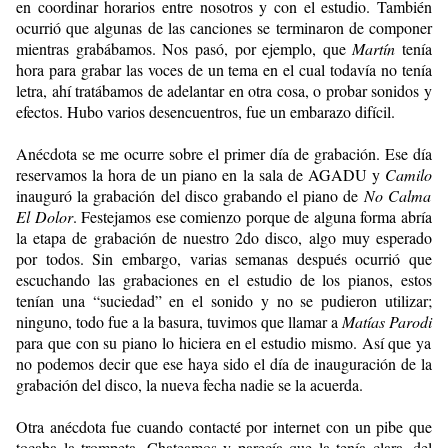
en coordinar horarios entre nosotros y con el estudio. También
ocurrió que algunas de las canciones se terminaron de componer
mientras grabábamos. Nos pasó, por ejemplo, que
Martín
tenía
hora para grabar las voces de un tema en el cual todavía no tenía
letra, ahí tratábamos de adelantar en otra cosa, o probar sonidos y
efectos. Hubo varios desencuentros, fue un embarazo difícil.
Anécdota se me ocurre sobre el primer día de grabación. Ese día
reservamos la hora de un piano en la sala de AGADU y
Camilo
inauguró la grabación del disco grabando el piano de
No Calma
El Dolor
. Festejamos ese comienzo porque de alguna forma abría
la etapa de grabación de nuestro 2do disco, algo muy esperado
por todos. Sin embargo, varias semanas después ocurrió que
escuchando las grabaciones en el estudio de los pianos, estos
tenían una “suciedad” en el sonido y no se pudieron utilizar;
ninguno, todo fue a la basura, tuvimos que llamar a
Matías Parodi
para que con su piano lo hiciera en el estudio mismo. Así que ya
no podemos decir que ese haya sido el día de inauguración de la
grabación del disco, la nueva fecha nadie se la acuerda.
Otra anécdota fue cuando contacté por internet con un pibe que
tocaba la trompeta. Chateamos y parecía que la tenía clara, del