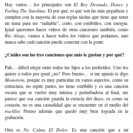
Hay varios… los principales son
El Rey Desnudo
,
Dance
y
Feeling The Sunshine
. El por qué, es que son las más pegadizas y
cumplen con la mayoría de esas reglas tácitas que tiene que tener
un tema para ser “radiable”, corto, con estribillos, con energía.
Igual queremos hacer videos de otras canciones también, como
Río Abajo
, vamos a hacer todos los videos que podamos, uno
nunca sabe cuál canción puede conectar con la gente.
¿Cuáles son las tres canciones que más te gustan y por qué?
Pah… difícil elegir entre todos tus hijos a los preferidos. Uno los
quiere a todos por igual ¿no? Pero bueno… si me apurás te digo
Memotrón
, porque es muy particular en varios aspectos, como su
estructura, no repite partes, no tiene estribillo y es una canción
oscura que se vuelve muy intensa y perturbadora al final, me
parece que esa canción guarda la esencia del disco, es como su
corazón, no es una casualidad que se encuentre en el medio del
tracklist
. Pienso además que quedó muy bien lograda en la
grabación.
Otra es
No Calma El Dolor
. Es una canción que a mí