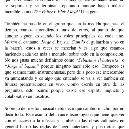
se soportan y se terminan separando aunque hagan música
increíble, como
The Police
o
Pink Floyd
? Una pena.
También ha pasado en el grupo que, en la medida que pasa el
tiempo, vamos aprendiendo unos de otros, al punto de que
aunque siguen existiendo los roles principales de cada uno,
Martín
el cantante,
Jorge
el bajista,
Camilo
el guitarrista y yo en
la batería, estos a veces se mezclan y es algo que estamos
haciendo cada vez más a menudo, sobre todo en la composición.
No nos gusta mucho definirnos como
“Sebastián el baterista”
o
“Jorge el bajista”
porque ninguno hace sólo eso. Tampoco es
que seamos multi-instrumentistas, pero de a poco ese intercambio
va aumentando y es algo que entiendo se va a ver también en
futuras presentaciones en vivo. Como escribí en otra de las
preguntas, esto ocurre porque existe ese espíritu inquieto y
colaborativo en nosotros.
Sobre lo del medio musical debo decir que cambió mucho, por no
decir todo. Este asunto del avance tecnológico que tiene que ver
con el acceso a la música y también a las obras culturales en
general barrió las reglas de juego anteriores y puso otras que