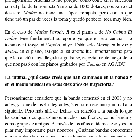
con el pibe de la trompeta Yamaha de 1000 dólares, nos salvó del
desastre.
Matías
no tiene una súper trompeta, pero con la que
tiene tiró un par de veces la toma y quedó perfecto, toca muy bien.
En el caso de
Matías Parodi
, él es el pianista de
No Calma El
Dolor
. Fue fundamental su aporte ya que en esa canción no
tocamos ni
Jorge
, ni
Camilo
, ni yo. Están solo
Martín
en la voz y
Matías
en el piano, así que sí, su aporte fue importantísimo para
que la canción haya llegado a grabarse, especialmente luego de lo
que nos pasó con los pianos grabados por
Camilo
en AGADU.
La última, ¿qué cosas creés que han cambiado en la banda y
en el medio musical en estos diez años de trayectoria?
Personalmente considero que la banda comenzó en el 2008 y no
antes, ya que de los 4 integrantes, 2 entraron ese año y uno al año
siguiente. Pero más allá de fechas, en relación a la banda lo que
ha cambiado es que estamos mucho más fuertes, como banda y
como grupo de amigos. A través de los años cuidamos eso y es un
pilar muy importante para nosotros. ¿Cuántas bandas conocemos
que se entienden muy bien musicalmente, pero humanamente no