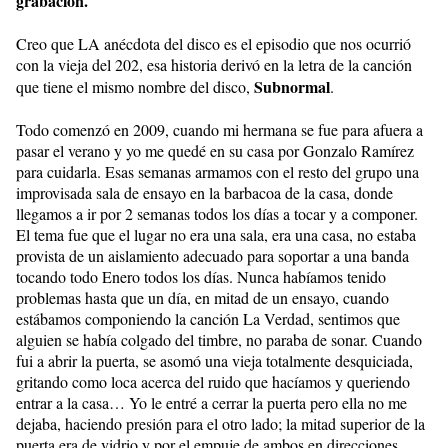
grabación.
Creo que LA anécdota del disco es el episodio que nos ocurrió
con la vieja del 202, esa historia derivó en la letra de la canción
Subnormal
que tiene el mismo nombre del disco,
.
Todo comenzó en 2009, cuando mi hermana se fue para afuera a
pasar el verano y yo me quedé en su casa por Gonzalo Ramírez
para cuidarla. Esas semanas armamos con el resto del grupo una
improvisada sala de ensayo en la barbacoa de la casa, donde
llegamos a ir por 2 semanas todos los días a tocar y a componer.
El tema fue que el lugar no era una sala, era una casa, no estaba
provista de un aislamiento adecuado para soportar a una banda
tocando todo Enero todos los días. Nunca habíamos tenido
problemas hasta que un día, en mitad de un ensayo, cuando
estábamos componiendo la canción La Verdad, sentimos que
alguien se había colgado del timbre, no paraba de sonar. Cuando
fui a abrir la puerta, se asomó una vieja totalmente desquiciada,
gritando como loca acerca del ruido que hacíamos y queriendo
entrar a la casa… Yo le entré a cerrar la puerta pero ella no me
dejaba, haciendo presión para el otro lado; la mitad superior de la
puerta era de vidrio y por el empuje de ambos en direcciones