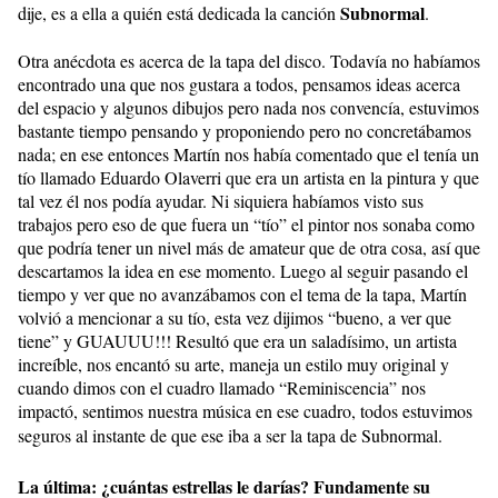
Subnormal
dije, es a ella a quién está dedicada la canción
.
Otra anécdota es acerca de la tapa del disco. Todavía no habíamos
encontrado una que nos gustara a todos, pensamos ideas acerca
del espacio y algunos dibujos pero nada nos convencía, estuvimos
bastante tiempo pensando y proponiendo pero no concretábamos
nada; en ese entonces Martín nos había comentado que el tenía un
tío llamado Eduardo Olaverri que era un artista en la pintura y que
tal vez él nos podía ayudar. Ni siquiera habíamos visto sus
trabajos pero eso de que fuera un “tío” el pintor nos sonaba como
que podría tener un nivel más de amateur que de otra cosa, así que
descartamos la idea en ese momento. Luego al seguir pasando el
tiempo y ver que no avanzábamos con el tema de la tapa, Martín
volvió a mencionar a su tío, esta vez dijimos “bueno, a ver que
tiene” y GUAUUU!!! Resultó que era un saladísimo, un artista
increíble, nos encantó su arte, maneja un estilo muy original y
cuando dimos con el cuadro llamado “Reminiscencia” nos
impactó, sentimos nuestra música en ese cuadro, todos estuvimos
seguros al instante de que ese iba a ser la tapa de Subnormal.
La última: ¿cuántas estrellas le darías? Fundamente su