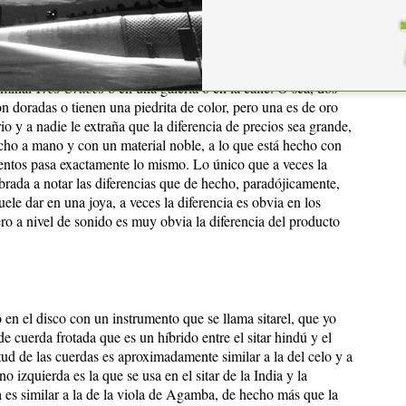
s un luthier y cómo se ha perdido un poco el oficio y se ha
 de la gente, la diferencia que hay entre una guitarra
nstruidas en serie, en fábrica, que son las que suelen vender las
mismo, a la diferencia que hay entre una joyería y una
erminal
Tres Cruces
o en una galería o en la calle. O sea, dos
 doradas o tienen una piedrita de color, pero una es de oro
rio y a nadie le extraña que la diferencia de precios sea grande,
echo a mano y con un material noble, a lo que está hecho con
mentos pasa exactamente lo mismo. Lo único que a veces la
brada a notar las diferencias que de hecho, paradójicamente,
ele dar en una joya, a veces la diferencia es obvia en los
ro a nivel de sonido es muy obvia la diferencia del producto
 en el disco con un instrumento que se llama sitarel, que yo
 cuerda frotada que es un híbrido entre el sitar hindú y el
tud de las cuerdas es aproximadamente similar a la del celo y a
no izquierda es la que se usa en el sitar de la India y la
a es similar a la de la viola de Agamba, de hecho más que la