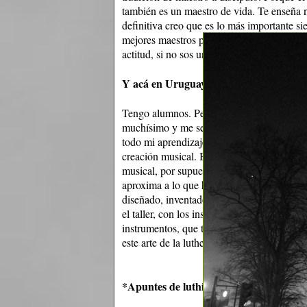
también es un maestro de vida. Te enseña no
definitiva creo que es lo más importante s
mejores maestros pero lo que vas a expresar
actitud, si no sos una máquina, un intérpre
Y acá en Uruguay ¿qué hacés?.
Tengo alumnos. Pero más allá de eso lo qu
muchísimo y me seguirá aportando por sie
todo mi aprendizaje de este sistema de mú
creación musical. Bueno, el trabajo (Ofre
musical, por supuesto teñida con muchos in
aproxima a lo que he aprendido en oriente
diseñado, inventado, ya que para mí la mús
el taller, con los instrumentos. De lo que v
instrumentos, que también tuve la suerte de
este arte de la luthería, mi padre, en este c
*Apuntes de luthier