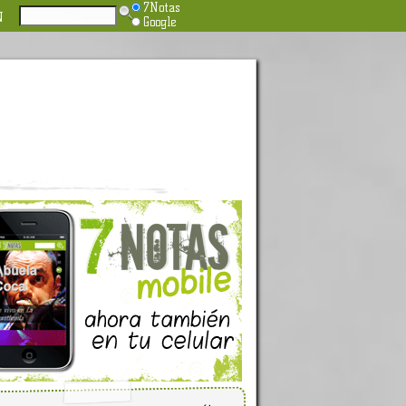
7Notas
N
Google