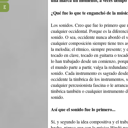
una marca un momento, a veces tiempo d
E
¿Qué fue lo que te enganchó de la músi
Los sonidos. Creo que fue lo primero que
cualquier occidental. Porque es la diferen
sonido. O sea, occidente nunca abordó el 
cualquier composición siempre tiene tres asp
la melodía; el rítmico, siempre presente; y
tocado en clave, tocado en guitarra o toca
lo han trabajado desde un comienzo, porqu
el mundo parte a partir, valga la redundanci
sonido. Cada instrumento es sagrado desd
occidente la tímbrica de los instrumentos, 
cualquier percusionista fascina o le arranc
tímbrica también o cualquier instrumento de
sonido.
Así que el sonido fue lo primero...
Sí, y segundo la idea compositiva y el tra
hecho, pienso que con la música Hindú pase 