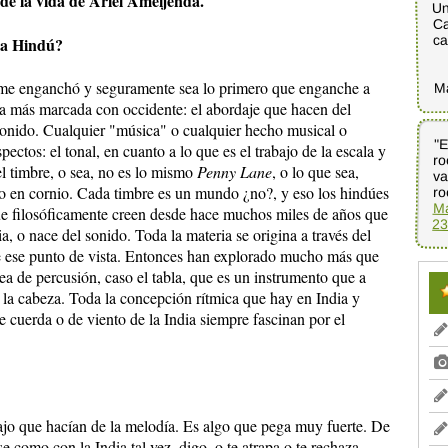
e la vida de Ariel Ameijenda.
Un
Ca
ca
ca Hindú?
 me enganchó y seguramente sea lo primero que enganche a
M
cia más marcada con occidente: el abordaje que hacen del
sonido. Cualquier "música" o cualquier hecho musical o
"E
ro
va
ectos: el tonal, en cuanto a lo que es el trabajo de la escala y
 el timbre, o sea, no es lo mismo
Penny Lane
, o lo que sea,
do en cornio. Cada timbre es un mundo ¿no?, y eso los hindúes
ro
Ma
e filosóficamente creen desde hace muchos miles de años que
23
a, o nace del sonido. Toda la materia se origina a través del
e ese punto de vista. Entonces han explorado mucho más que
sea de percusión, caso el tabla, que es un instrumento que a
a la cabeza. Toda la concepción rítmica que hay en India y
 cuerda o de viento de la India siempre fascinan por el
bajo que hacían de la melodía. Es algo que pega muy fuerte. De
como con la India tal vez, digo, o te atrapa o te rechaza.