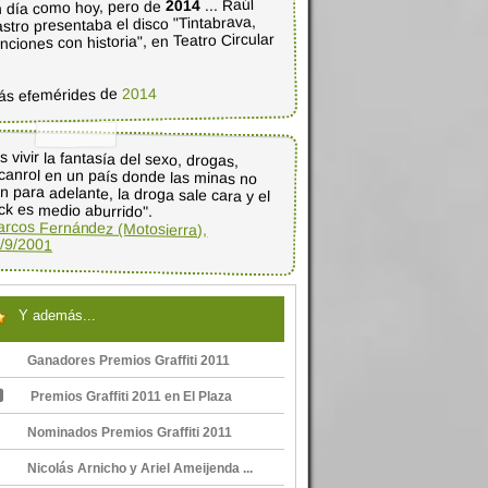
... Raúl
2014
 día como hoy, pero de
stro presentaba el disco "Tintabrava,
nciones con historia", en Teatro Circular
2014
ás efemérides de
s vivir la fantasía del sexo, drogas,
canrol en un país donde las minas no
n para adelante, la droga sale cara y el
ck es medio aburrido".
rcos Fernández (Motosierra),
/9/2001
Y además...
Ganadores Premios Graffiti 2011
Premios Graffiti 2011 en El Plaza
Nominados Premios Graffiti 2011
Nicolás Arnicho y Ariel Ameijenda ...