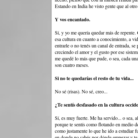
Estando en India he visto gente que al otro 
Y vos encantado.
Sí, y yo me quería quedar más de repente. 
esa cultura en cuanto a conocimiento, a vi
entrarle o no tenés un canal de entrada, se 
creciendo el amor y el gusto por ese sistem
me quedé lo más que pude, o sea, cada una
son cuatro meses.
Si no te quedarías el resto de tu vida...
No sé (risas). No sé, creo...
¿Te sentís desfasado en la cultura occid
Sí, es muy fuerte. Me ha servido... o sea, a
porque te sentís como flotando en medio de
como justamente lo que he ido a estudiar f
en donde no sabés por dónde empezar y te 