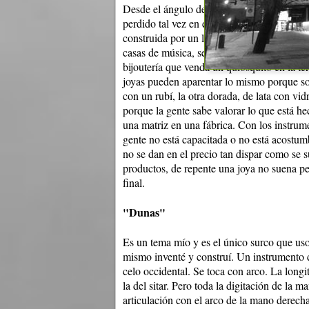
Desde el ángulo de un luthier, o sea, qué e
perdido tal vez en el inconsciente colectivo
construida por un luthier y las guitarras co
casas de música, se aproxima, o es casi lo 
bijoutería que venda un quiosquito en la t
joyas pueden aparentar lo mismo porque son
con un rubí, la otra dorada, de lata con vid
porque la gente sabe valorar lo que está h
una matriz en una fábrica. Con los instru
gente no está capacitada o no está acostum
no se dan en el precio tan dispar como se su
productos, de repente una joya no suena pe
final.
"Dunas"
Es un tema mío y es el único surco que uso
mismo inventé y construí. Un instrumento de
celo occidental. Se toca con arco. La longi
la del sitar. Pero toda la digitación de la ma
articulación con el arco de la mano derech