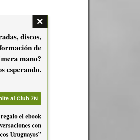
adas, discos,
nformación de
imera mano?
mos esperando.
 regalo el ebook
versaciones con
cos Uruguayos”