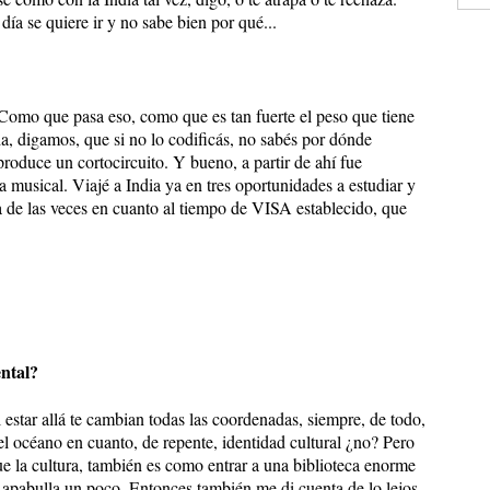
día se quiere ir y no sabe bien por qué...
Como que pasa eso, como que es tan fuerte el peso que tiene
da, digamos, que si no lo codificás, no sabés por dónde
produce un cortocircuito. Y bueno, a partir de ahí fue
a musical. Viajé a India ya en tres oportunidades a estudiar y
 de las veces en cuanto al tiempo de VISA establecido, que
ental?
l estar allá te cambian todas las coordenadas, siempre, de todo,
l océano en cuanto, de repente, identidad cultural ¿no? Pero
ue la cultura, también es como entrar a una biblioteca enorme
apabulla un poco. Entonces también me di cuenta de lo lejos