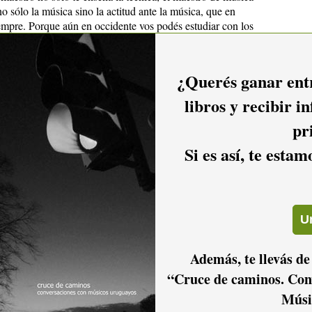
 sólo la música sino la actitud ante la música, que en
iempre. Porque aún en occidente vos podés estudiar con los
 y poner en tu música es tu propia forma de vida, es tu propia
te incluso y no músico.
¿Querés ganar entr
libros y recibir i
e yo cultivo no es como músico. La India me ha aportado
pr
mpre, pero yo también tengo mi camino musical. Más allá de
sica, he tenido muchas oportunidades de proyectar mi propia
Si es así, te esta
nda) que hicimos con Nicolás (Arnicho) es una búsqueda
strumentos orientales y dentro de cierto lenguaje que se
. Pero también hasta en instrumentos que yo mismo he
ica no sólo es la composición musical sino mi trabajo acá en
ivo es de la construcción de guitarras y de la reparación de
 aprenderlo a la usanza antigua: de maestro a discípulo. En
aso, es mi "gurú".
Además, te llevás de
“Cruce de caminos. Con
Músi