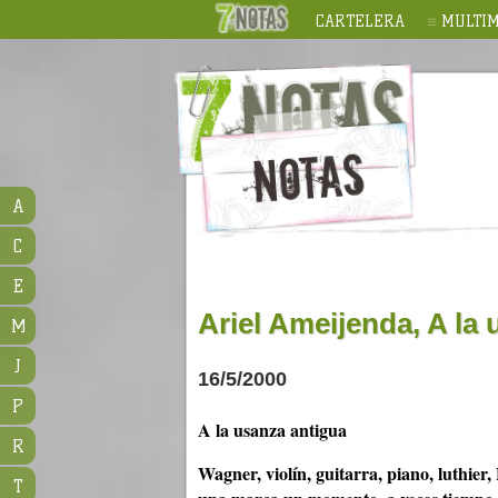
CARTELERA
MULTIM
A
C
E
Ariel Ameijenda, A la
M
J
16/5/2000
P
A la usanza antigua
R
Wagner, violín, guitarra, piano, luthier,
T