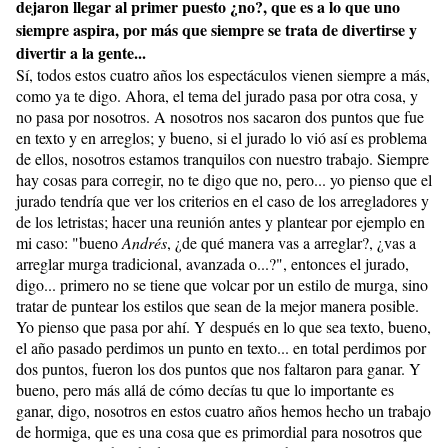
dejaron llegar al primer puesto ¿no?, que es a lo que uno
siempre aspira, por más que siempre se trata de divertirse y
divertir a la gente...
Sí, todos estos cuatro años los espectáculos vienen siempre a más,
como ya te digo. Ahora, el tema del jurado pasa por otra cosa, y
no pasa por nosotros. A nosotros nos sacaron dos puntos que fue
en texto y en arreglos; y bueno, si el jurado lo vió así es problema
de ellos, nosotros estamos tranquilos con nuestro trabajo. Siempre
hay cosas para corregir, no te digo que no, pero... yo pienso que el
jurado tendría que ver los criterios en el caso de los arregladores y
de los letristas; hacer una reunión antes y plantear por ejemplo en
mi caso: "bueno
Andrés
, ¿de qué manera vas a arreglar?, ¿vas a
arreglar murga tradicional, avanzada o...?", entonces el jurado,
digo... primero no se tiene que volcar por un estilo de murga, sino
tratar de puntear los estilos que sean de la mejor manera posible.
Yo pienso que pasa por ahí. Y después en lo que sea texto, bueno,
el año pasado perdimos un punto en texto... en total perdimos por
dos puntos, fueron los dos puntos que nos faltaron para ganar. Y
bueno, pero más allá de cómo decías tu que lo importante es
ganar, digo, nosotros en estos cuatro años hemos hecho un trabajo
de hormiga, que es una cosa que es primordial para nosotros que