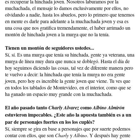
es recuperar la hinchada joven. Nosotros laburamos por la
muchachada, el mensaje lo damos exclusivamente por ellos, no
olvidando a nadie, hasta los abuelos, pero lo primero que tenemos
en mente es darle para adelante a la muchachada joven y esa es
una cosa que nos gratifica tremendamente, el haber arrimado un
montón de hinchada joven a la murga que no la tenía.
Tienen un montón de seguidores ustedes...
Sí, sí. Es una murga que tenía su hinchada, gente ya veterana, una
murga de línea muy dura que nunca se doblegó. Hasta el día de
hoy seguimos diciendo las cosas, tal vez de diferente manera pero
te vuelvo a decir: la hinchada que tenía la murga no era gente
joven, pero hoy es increíble la gente joven que viene. Tu ves que
en todos los tablados de Montevideo, en el interior, como que se
ha ganado un espacio muy grande con la muchachada.
El año pasado tanto
como
Charly Alvarez
Albino Almirón
estuvieron impecables. ¿Este año la apuesta también es a un
par de personajes fuertes en los los cuplés?
Sí, siempre se gira en base a personajes que por suerte podemos
contar con ellos, que son
Charly
y
Albino
. Y después hay gente