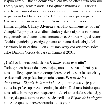
respira barrio. Cuando comienza el ensayo no queda una sola silla
libre y ya hay gente parada; a los quince minutos el lugar está
repleto, son unas doscientas personas las que vinieron a ver como
se preparan los Diablos a falta de tres días para que empiece el
Carnaval. La murga realiza treinta minutos de actuación
Charly Alvarez
Albino Almiróns
ininterrumpida;
y
se "roban"
el cuplé. La propuesta es dinamámica y tiene algunos momentos
muy emotivos; el coro suena contundente. Andrés Atay, director
'Diablo', participa y corrige guitarra en mano desde abajo del
Atay
escenario hasta el final. Con el mismo
conversamos sobre
estos Diablos Verdes de cara al Carnaval 2001.
¿Cuál es la propuesta de los
para este año?
Diablos
Todo gira en base a dos personajes, uno que se va del país y el
otro que llega, que fueron compañeros de chicos en la escuela, y
se desarrolla en países imaginarios como
El país de los
dinosaurios
,
El país
de la verdad
, etc. , durante ese viaje por
todos los países aparece la crítica, la sátira. Está más irónica que
otros años la murga con respecto a todo el tema de la sociedad, y
bueno, después termina con esa despedida a
El
país de la alegría
que es lo que estamos esperando todos ¿no?.