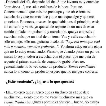
- Depende del día, depende del día. Si me levanto muy cruzada:
"este disco...",
me salen culebras de la boca. Pero no.
Generalmente lo que más me preocupa y me obsesiona es
escucharlo y que me movilice y que me toque algo y que me
emocione. Entonces, a veces, lo que hablamos al principio, estás
tan cansado y venís, yo que sé, de repente de un mes de estar
metido ahí adentro grabando y mezclando, que ya empezás a
escuchar más que un total de un tema. Vas y estás escuchando
sólo un bajo, sólo una guitarra o sólo tal:
"hay, esa nota que está
más o menos... vamos a grabarlo...".
Yo ahora estoy en una etapa
que no lo estoy escuchando. Pienso que cuando pasen un par de
meses lo voy a volver a escuchar con el placer que me traía de
repente el primer
casetito
de cuando lo grabé. Pero no,
generalmente no lo veo como un producto.
Temas Pendientes
nunca lo vi como un producto, espero que no me pase con este.
- ¿Estás contenta?, ¿lograste lo que querías?
- Eh... yo creo que sí. Creo que es un disco en el que dejé
muchísimo... siento que yo me vacié muchísimo más que en
Temas Pendientes
. Quizás porque el primero... bueno, yo estaba