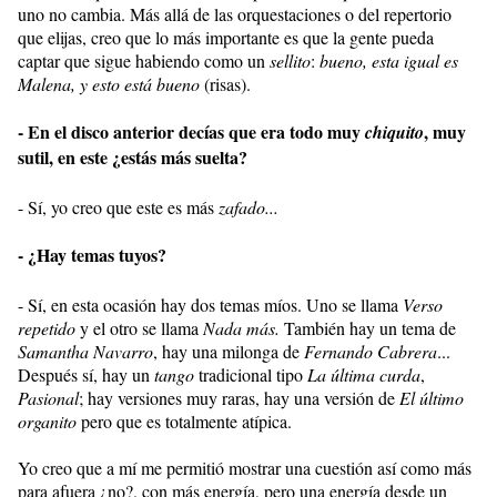
uno no cambia. Más allá de las orquestaciones o del repertorio
que elijas, creo que lo más importante es que la gente pueda
captar que sigue habiendo como un
sellito
:
bueno, esta igual es
Malena, y esto está bueno
(risas).
- En el disco anterior decías que era todo muy
, muy
chiquito
sutil, en este ¿estás más suelta?
- Sí, yo creo que este es más
zafado...
- ¿Hay temas tuyos?
- Sí, en esta ocasión hay dos temas míos. Uno se llama
Verso
repetido
y el otro se llama
Nada más.
También hay un tema de
Samantha Navarro
, hay una milonga de
Fernando Cabrera
...
Después sí, hay un
tango
tradicional tipo
La última curda
,
Pasional
; hay versiones muy raras, hay una versión de
El último
organito
pero que es totalmente atípica.
Yo creo que a mí me permitió mostrar una cuestión así como más
para afuera ¿no?, con más energía, pero una energía desde un