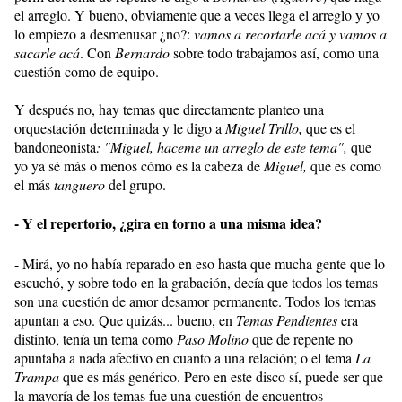
el arreglo. Y bueno, obviamente que a veces llega el arreglo y yo
lo empiezo a desmenusar ¿no?:
vamos a recortarle acá y vamos a
sacarle acá
. Con
Bernardo
sobre todo trabajamos así, como una
cuestión como de equipo.
Y después no, hay temas que directamente planteo una
orquestación determinada y le digo a
Miguel Trillo,
que es el
bandoneonista
: "Miguel, haceme un arreglo de este tema",
que
yo ya sé más o menos cómo es la cabeza de
Miguel,
que es como
el más
tanguero
del grupo.
- Y el repertorio, ¿gira en torno a una misma idea?
- Mirá, yo no había reparado en eso hasta que mucha gente que lo
escuchó, y sobre todo en la grabación, decía que todos los temas
son una cuestión de amor desamor permanente. Todos los temas
apuntan a eso. Que quizás... bueno, en
Temas Pendientes
era
distinto, tenía un tema como
Paso Molino
que de repente no
apuntaba a nada afectivo en cuanto a una relación; o el tema
La
Trampa
que es más genérico. Pero en este disco sí, puede ser que
la mayoría de los temas fue una cuestión de encuentros