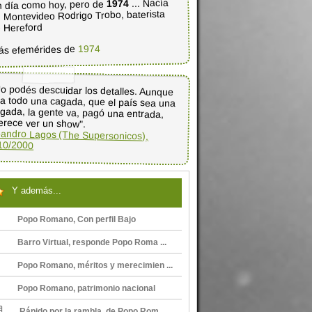
... Nacía
1974
 día como hoy, pero de
 Montevideo Rodrigo Trobo, baterista
 Hereford
1974
ás efemérides de
o podés descuidar los detalles. Aunque
a todo una cagada, que el país sea una
gada, la gente va, pagó una entrada,
rece ver un show".
andro Lagos (The Supersonicos),
10/2000
Y además...
Popo Romano, Con perfil Bajo
Barro Virtual, responde Popo Roma ...
Popo Romano, méritos y merecimien ...
Popo Romano, patrimonio nacional
Rápido por la rambla, de Popo Rom ...