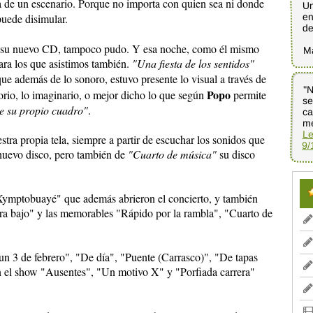
iba de un escenario. Porque no importa con quien sea ni donde
Un
en
uede disimular.
de
su nuevo CD, tampoco pudo. Y esa noche, como él mismo
M
ara los que asistimos también.
"Una fiesta de los sentidos"
que además de lo sonoro, estuvo presente lo visual a través de
"N
se
ca
Popo
iorio, lo imaginario, o mejor dicho lo que según
permite
e su propio cuadro"
.
me
Le
tra propia tela, siempre a partir de escuchar los sonidos que
9/
nuevo disco, pero también de
"Cuarto de música"
su disco
Xymptobuayé" que además abrieron el concierto, y también
a bajo" y las memorables "Rápido por la rambla", "Cuarto de
n 3 de febrero", "De día", "Puente (Carrasco)", "De tapas
on el show "Ausentes", "Un motivo X" y "Porfiada carrera"