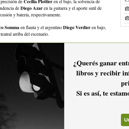
Cecilia Plottier
 precisión de
en el bajo, la
solvencia de
Diego Azar
undencia de
en la guitarra y el aporte sutil de
cusión y batería, respectivamente.
ico Somma
Diego Verdier
en flauta y el argentino
en bajo,
eatral arriba del escenario.
Popo
o, el recital termina.
sigue sonriendo. La única
Popo
 nuestro y ahora también nosotros nos vamos, como
son su
on la sonrisa dibujada"
.
¿Querés ganar entr
libros y recibir i
pr
Si es así, te esta
nte y sin duda Romano es buen mùsico pero los que estan en su