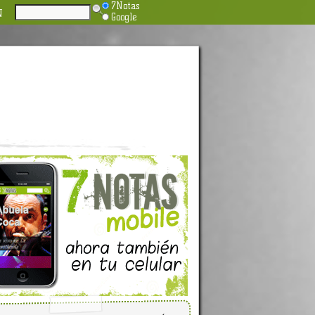
7Notas
N
Google