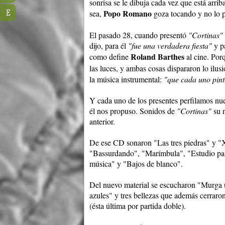
sonrisa se le dibuja cada vez que está arr
Popo Romano
E
sea,
goza tocando y no lo p
El pasado 28, cuando presentó
"Cortinas"
dijo, para él
"fue una verdadera fiesta"
y p
Roland Barthes
como define
al cine. Por
las luces, y ambas cosas dispararon lo ilus
la música instrumental:
"que cada uno pint
Y cada uno de los presentes perfilamos nues
él nos propuso. Sonidos de
"Cortinas"
su 
anterior.
De ese CD sonaron "Las tres piedras" y "
"Bassurdando", "Marímbula", "Estudio par
música" y "Bajos de blanco".
Del nuevo material se escucharon "Murga u
azules" y tres bellezas que además cerrar
(ésta última por partida doble).