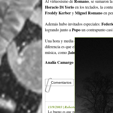
Romano
Al virtuosismo de
, se sumaron la
Horacio Di Yorio
en los
teclados,
la cont
Freddy Kerber
Miguel Romano
y
en per
Feder
Además hubo invitados especiales:
Popo
logrando junto a
un contrapunto casi t
Una hora y media después de haber empezad
diferencia es que el disfrute también fue
Jaime
música, como
con "Colombina":
"c
Analía Camargo
Comentarios
13/9/2003 | Roberto
Lo bueno es que podamos expresarnos libreme