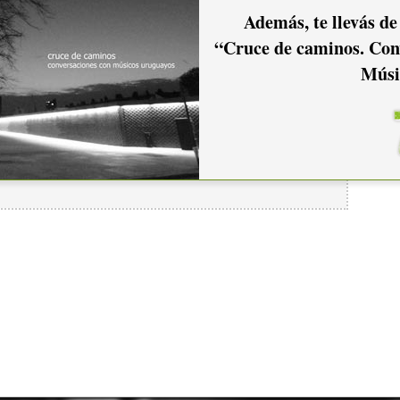
 Si es modesto, humilde, elegante, fino o imponente es lo de
Además, te llevás de
 que hace.
“Cruce de caminos. Con
Músi
io hacer
login.