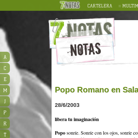
CARTELERA
MULTIM
A
C
E
Popo Romano en Sala 
M
J
28/6/2003
P
libera tu imaginación
R
Popo
sonríe. Sonríe con los ojos, sonríe co
T