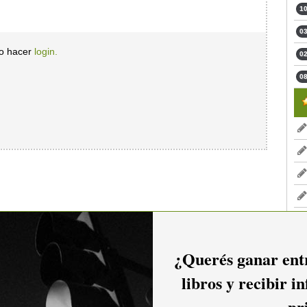
10
03
io hacer
login.
02
08
¿Querés ganar entr
libros y recibir i
pr