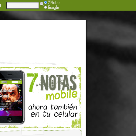
7Notas
N
Google