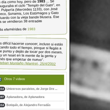
... Se
1983
 día como hoy, pero de
auguraba el ciclo "Templo del Gato", en
 Pulpería (Mercedes 1133), con José
eco, Sunamis, Los Estómagos y Gato
uardo con la vieja banda blusera. Ese
a se vendieron 38 entradas
1983
ás efemérides de
s difícil hacerse conocer, incluso si estás
cando todo el tiempo, porque si llegás a
e punto y dejás de tocar por dos meses,
y un reset en la mente de la gente y
nés que empezar de nuevo".
teban Montaño (Mantra), 25/4/2002
Otros 7 videos
Universos paralelos, de Jorge Dre ...
/14
Aplanadora, de Aplanadora
/07
Botiquín, de Alejandro Ferradás
/14