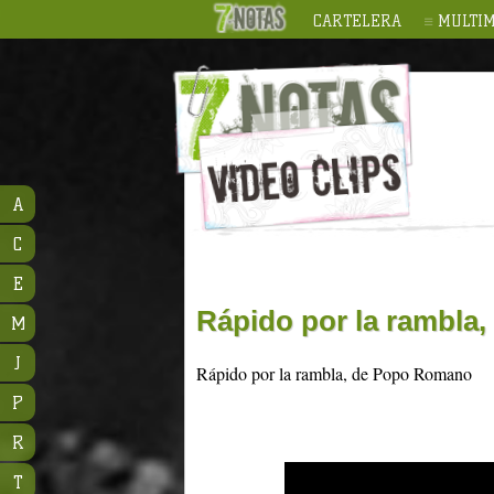
CARTELERA
MULTIM
A
C
E
Rápido por la rambla
M
J
Rápido por la rambla, de Popo Romano
P
R
T