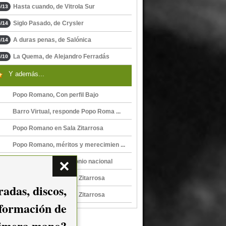
Hasta cuando, de Vitrola Sur
/13
Siglo Pasado, de Crysler
/14
A duras penas, de Salónica
/14
La Quema, de Alejandro Ferradás
/10
Y además...
Popo Romano, Con perfil Bajo
Barro Virtual, responde Popo Roma ...
Popo Romano en Sala Zitarrosa
Popo Romano, méritos y merecimien ...
Popo Romano, patrimonio nacional
Popo Romano en Sala Zitarrosa
adas, discos,
Popo Romano en Sala Zitarrosa
nformación de
imera mano?