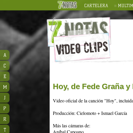
CARTELERA
MULTIM
A
C
E
Hoy, de Fede Graña y 
M
J
Video oficial de la canción "Hoy", incluida
P
Producción: Cielomoto + Ismael García
R
Más las cámaras de:
T
Aníbal Capoano