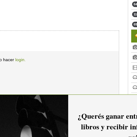
04
11
05
io hacer
login.
¿Querés ganar entr
libros y recibir i