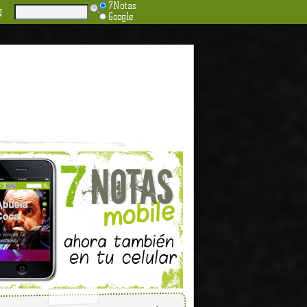
7Notas
N
Google