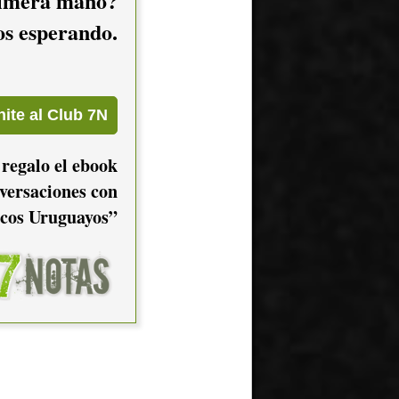
imera mano?
mos esperando.
 regalo el ebook
versaciones con
cos Uruguayos”