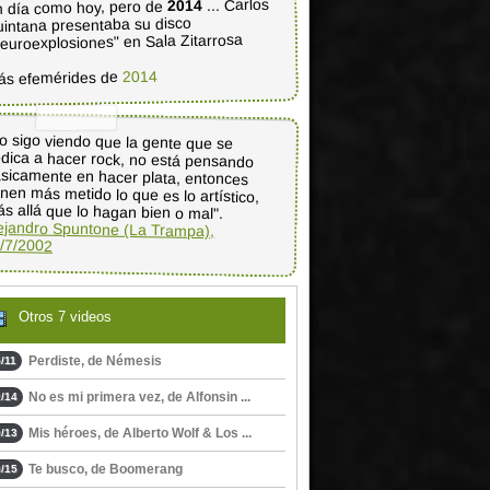
... Carlos
2014
 día como hoy, pero de
intana presentaba su disco
euroexplosiones" en Sala Zitarrosa
2014
ás efemérides de
o sigo viendo que la gente que se
dica a hacer rock, no está pensando
sicamente en hacer plata, entonces
enen más metido lo que es lo artístico,
s allá que lo hagan bien o mal".
ejandro Spuntone (La Trampa),
/7/2002
Otros 7 videos
Perdiste, de Némesis
/11
No es mi primera vez, de Alfonsin ...
/14
Mis héroes, de Alberto Wolf & Los ...
/13
Te busco, de Boomerang
/15