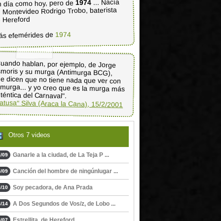
... Nacía
1974
 día como hoy, pero de
 Montevideo Rodrigo Trobo, baterista
 Hereford
1974
ás efemérides de
uando hablan, por ejemplo, de Jorge
moris y su murga (Antimurga BCG),
e dicen que no tiene nada que ver con
 murga... y yo creo que es la murga más
téntica del Carnaval".
atusa" Silva (Araca la Cana), 15/2/2001
Otros 7 videos
Ganarle a la ciudad, de La Teja P ...
/09
Canción del hombre de ningúnlugar ...
/09
Soy pecadora, de Ana Prada
/10
A Dos Segundos de Vos/z, de Lobo ...
/14
Estrellita, de Hereford
/07