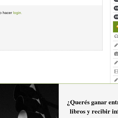
03
io hacer
login.
05
¿Querés ganar entr
libros y recibir i