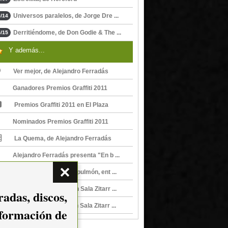
Universos paralelos, de Jorge Dre ...
/14
Derritiéndome, de Don Godie & The ...
/15
Y además...
Ver mejor, de Alejandro Ferradás
Ganadores Premios Graffiti 2011
Premios Graffiti 2011 en El Plaza
Nominados Premios Graffiti 2011
La Quema, de Alejandro Ferradás
Alejandro Ferradás presenta "En b ...
Alejandro Ferradás, a pulmón, ent ...
Alejandro Ferradás en Sala Zitarr ...
adas, discos,
Alejandro Ferradás en Sala Zitarr ...
nformación de