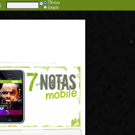
7Notas
N
Google