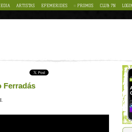
EDIA
ARTISTAS
EFEMERIDES
PROMOS
CLUB 7N
LOGI
o Ferradás
I.