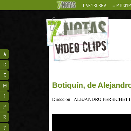
CARTELERA
MULTIM
A
C
E
Botiquín, de Alejandr
M
J
Dirección : ALEJANDRO PERSICHETT
P
R
T