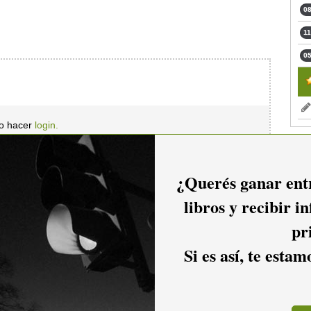
08
11
05
io hacer
login.
¿Querés ganar entr
libros y recibir i
pr
Si es así, te esta