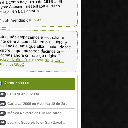
... El
1998
 día como hoy, pero de
yote Asesino presentaba el disco
erraja" en La Factoría
1998
ás efemérides de
..después empezamos a escuchar a
nte de acá, como Mateo o El Kinto, y
s dimos cuenta que ellos hacían desde
empre lo que nosotros decimos que
cemos ahora como algo original".
stavo Nuñez (La Banda de la Luna
ul) , 1/3/2002
Otros 7 videos
La Saga en El Plaza
/06
Carnaval 2009 en Avenida 18 de Ju ...
/09
Mónica Navarro en Buenos Aires
/09
Luciano Supervielle en Sala Zaval ...
/09