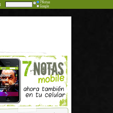
7Notas
N
Google