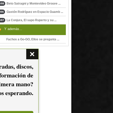
Beto Satragni y Montevideo Grouve ...
/08
Gastón Rodríguez en Espacio Guamb ...
/06
La Conjura, El sapo Ruperto y su ...
/07
Y además...
Fachos a Go-GO, Ellos se pregunta ...
adas, discos,
nformación de
imera mano?
mos esperando.