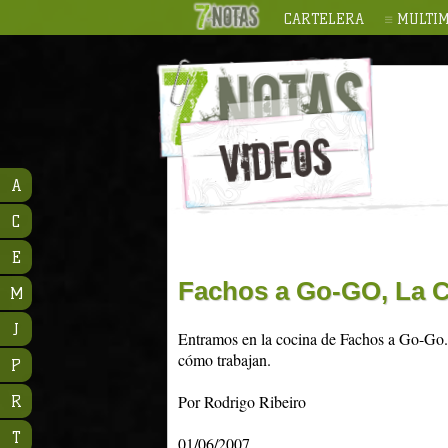
CARTELERA
MULTIM
A
C
E
Fachos a Go-GO, La 
M
J
Entramos en la cocina de Fachos a Go-Go. 
cómo trabajan.
P
Por Rodrigo Ribeiro
R
T
01/06/2007