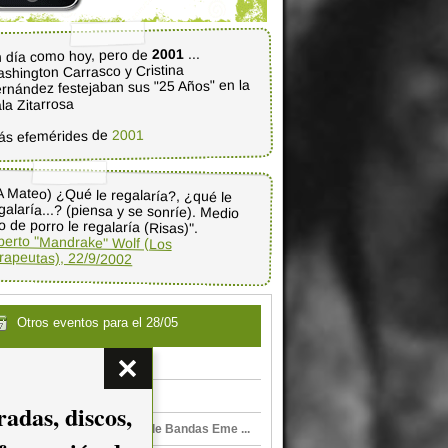
...
2001
 día como hoy, pero de
shington Carrasco y Cristina
rnández festejaban sus "25 Años" en la
la Zitarrosa
2001
ás efemérides de
A Mateo) ¿Qué le regalaría?, ¿qué le
galaría...? (piensa y se sonríe). Medio
lo de porro le regalaría (Risas)".
berto "Mandrake" Wolf (Los
rapeutas), 22/9/2002
Otros eventos para el 28/05
Polaroids
.00
Carlos Mellino
.00
adas, discos,
Ciclo de Rock House de Bandas Eme ...
.00