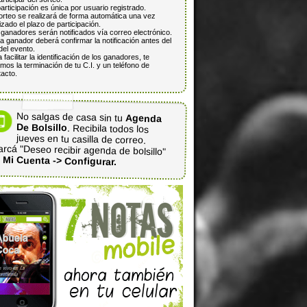
articipación es única por usuario registrado.
orteo se realizará de forma automática una vez
lizado el plazo de participación.
ganadores serán notificados vía correo electrónico.
 ganador deberá confirmar la notificación antes del
del evento.
 facilitar la identificación de los ganadores, te
mos la terminación de tu C.I. y un teléfono de
acto.
No salgas de casa sin tu
Agenda
De Bolsillo
. Recibila todos los
jueves en tu casilla de correo.
rcá "Deseo recibir agenda de bolsillo"
n
Mi Cuenta -> Configurar.