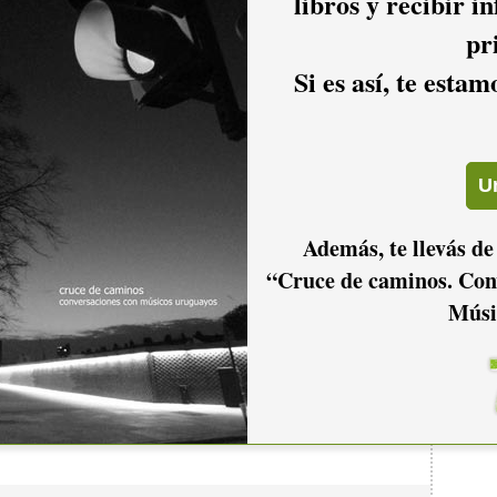
libros y recibir i
23
pr
Si es así, te esta
Pisador
Además, te llevás de
“Cruce de caminos. Con
Músi