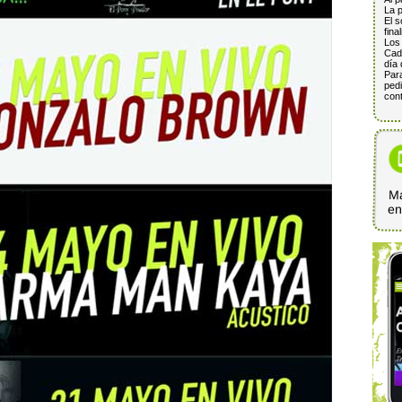
La p
El s
fina
Los 
Cada
día 
Para
pedi
cont
Ma
e