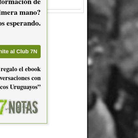
nformación de
Hablan por la espalda
.00
imera mano?
mos esperando.
 regalo el ebook
versaciones con
cos Uruguayos”