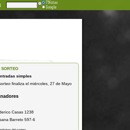
7Notas
N
Google
SORTEO
entradas simples
sorteo finaliza el miércoles, 27 de Mayo
nadores
derico Casas 1238
sana Barreto 597-6
articipar del sorteo: