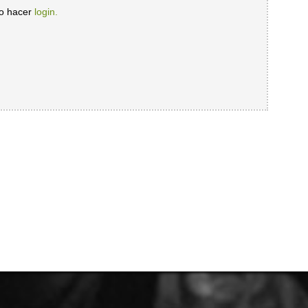
io hacer
login.