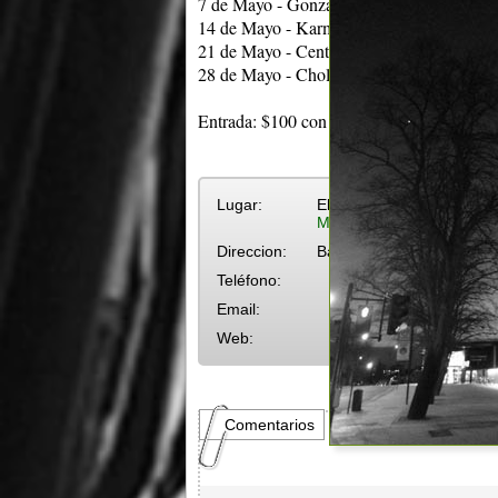
7 de Mayo - Gonzalo Brown
14 de Mayo - Karma Man kaya Acústico
21 de Mayo - Centre
28 de Mayo - Choleman
Entrada: $100 con una consumición
Lugar:
El Pony Pisador
Más eventos en El Pony 
Direccion:
Bartolomé Mitre 1326
Teléfono:
Email:
Web:
Comentarios