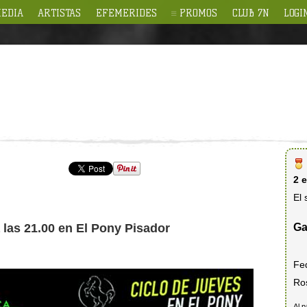
EDIA
ARTISTAS
EFEMERIDES
PROMOS
CLUB 7N
LOGI
2 
El 
Ga
 las 21.00 en El Pony Pisador
Fe
Ro
Al p