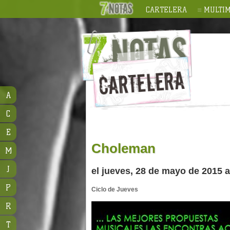
CARTELERA
MULTIM
A
C
E
Choleman
M
J
el jueves, 28 de mayo de 2015 a
P
Ciclo de Jueves
R
T