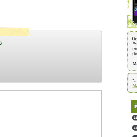
Un
Es
G
en
d
M
".
Ma
22
22