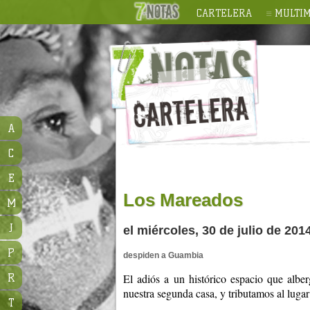
CARTELERA
MULTIM
A
C
E
Los Mareados
M
J
el miércoles, 30 de julio de 201
P
despiden a Guambia
R
El adiós a un histórico espacio que alb
nuestra segunda casa, y tributamos al lug
T