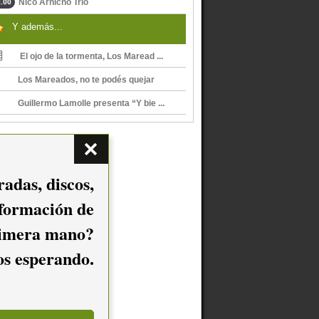
Nico Arnicho Trío
.00
Y además...
El ojo de la tormenta, Los Maread ...
Los Mareados, no te podés quejar
Guillermo Lamolle presenta “Y bie ...
adas, discos,
nformación de
imera mano?
mos esperando.