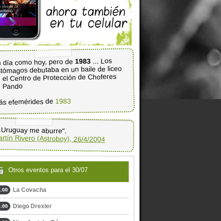
... Los
1983
 día como hoy, pero de
tómagos debutaba en un baile de liceo
 el Centro de Protección de Choferes
e Pando
1983
ás efemérides de
..Uruguay me aburre".
rtín Rivero (Astroboy), 26/4/2004
Otros eventos para el 30/07
La Covacha
.00
Diego Drexler
.00