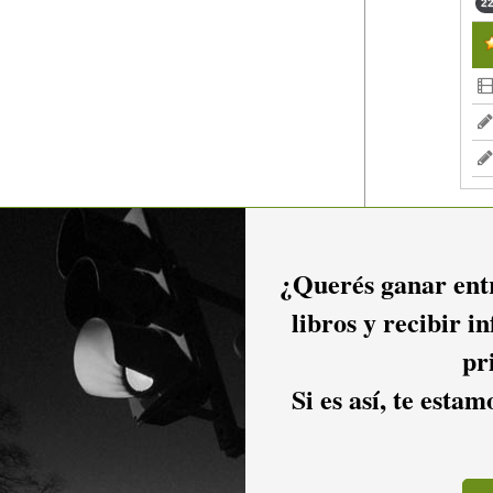
22
¿Querés ganar entr
libros y recibir i
pr
Si es así, te esta
io hacer
login.