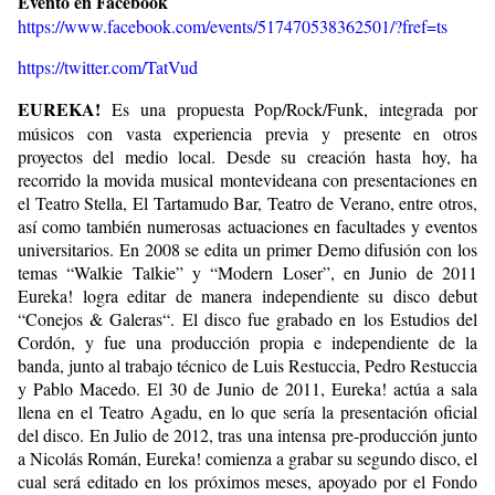
Evento en Facebook
https://www.facebook.com/events/517470538362501/?fref=ts
https://twitter.com/TatVud
EUREKA!
Es una propuesta Pop/Rock/Funk, integrada por
músicos con vasta experiencia previa y presente en otros
proyectos del medio local. Desde su creación hasta hoy, ha
recorrido la movida musical montevideana con presentaciones en
el Teatro Stella, El Tartamudo Bar, Teatro de Verano, entre otros,
así como también numerosas actuaciones en facultades y eventos
universitarios. En 2008 se edita un primer Demo difusión con los
temas “Walkie Talkie” y “Modern Loser”, en Junio de 2011
Eureka! logra editar de manera independiente su disco debut
“Conejos & Galeras“. El disco fue grabado en los Estudios del
Cordón, y fue una producción propia e independiente de la
banda, junto al trabajo técnico de Luis Restuccia, Pedro Restuccia
y Pablo Macedo. El 30 de Junio de 2011, Eureka! actúa a sala
llena en el Teatro Agadu, en lo que sería la presentación oficial
del disco. En Julio de 2012, tras una intensa pre-producción junto
a Nicolás Román, Eureka! comienza a grabar su segundo disco, el
cual será editado en los próximos meses, apoyado por el Fondo