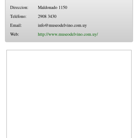
Direccion:
Maldonado 1150
Teléfono:
2908 3430
Email:
info@museodelvino.com.uy
Web:
http://www.museodelvino.com.uy/