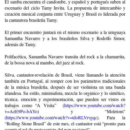
El samba encuentra el candombe, y español y portugués suben al
escenario del ciclo Tamy Invita. La propuesta de intercambio y
creación musical conjunta entre Uruguay y Brasil es liderada por
la cantautora brasileña Tamy.
El primer encuentro juntará en el mismo escenario a la uruguaya
Samantha Navarro y a los brasileños Silva y Rodolfo Simor,
además de Tamy.
Polifacética, Samantha Navarro transita del rock a la chamarrita,
de la bossa nova al mambo, del jazz al rock.
Silva, cantautor-revelación de Brasil, viene llamando la atención
también en Portugal, al romper con los parámetros tradicionales
de la música brasileña, después de ser violinista en una banda
irlandesa. Su estilo, minimalista, mezcla lo orgánico y lo sintético,
técnica, emoción y experimentación, que pueden ser vistos en
trabajos como “A Visita” (
https://www.youtube.com/watch?
v=AzE9Po-bAYo
) y “Moletom”
(
https://www.youtube.com/watch?v=tdoRLVrvgqc
). Para la
“Rolling Stone Brasil” de este mes, el cantautor está “pronto para
asumir el rol de protagonista del pop nacional”.