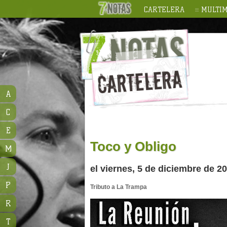
CARTELERA
MULTIM
A
C
E
Toco y Obligo
M
J
el viernes, 5 de diciembre de 
P
Tributo a La Trampa
R
T