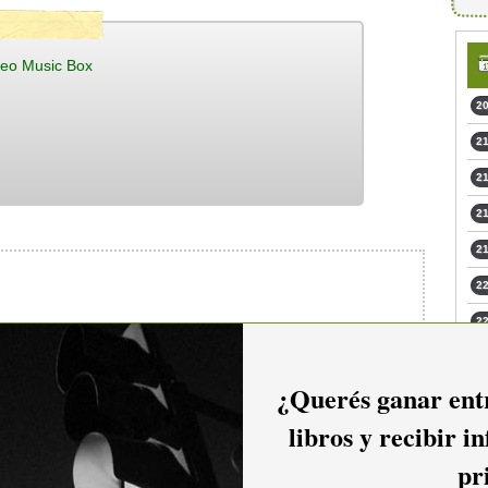
eo Music Box
20
21
21
21
21
22
22
io hacer
login.
23
¿Querés ganar entr
23
libros y recibir i
pr