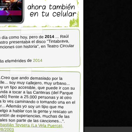
... Raúl
2014
 día como hoy, pero de
stro presentaba el disco "Tintabrava,
nciones con historia", en Teatro Circular
2014
ás efemérides de
..Creo que ando demasiado por la
lle... soy muy callejero, muy urbano...
y un tipo accesible, que puede ir con su
nda a tocar a las Canteras (del Parque
dó) frente a 25.000 personas y al otro
a lo ves caminando o tomando una en el
r... Además yo soy un tipo que me
elgo a hablar con la gente y rescato un
ntón de experiencias, muchas de las
ales son parte de las canciones...".
bastián Teysera (La Vela Puerca),
/8/2003