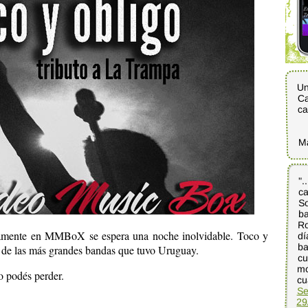
Un
Ca
ca
M
".
ca
So
ba
Ro
dí
ba
cu
mo
vamente en MMBoX se espera una noche inolvidable. Toco y
a de las más grandes bandas que tuvo Uruguay.
o podés perder.
cu
Se
29