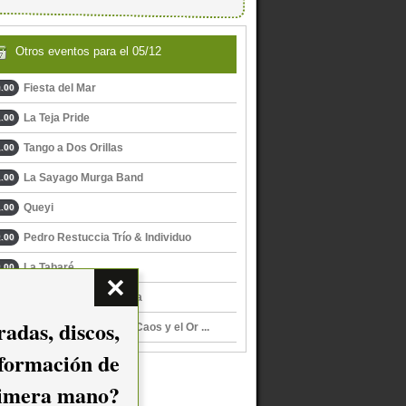
Otros eventos para el 05/12
Fiesta del Mar
.00
La Teja Pride
.00
Tango a Dos Orillas
.00
La Sayago Murga Band
.00
Queyi
.00
Pedro Restuccia Trío & Individuo
.00
La Tabaré
.00
La Imbailable Orquesta
.00
adas, discos,
Lanzamiento Entre el Caos y el Or ...
.00
nformación de
imera mano?