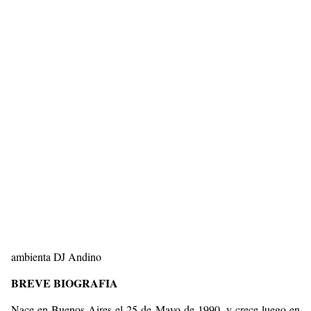
ambienta DJ Andino
BREVE BIOGRAFIA
Nace en Buenos Aires el 25 de Mayo de 1990, y crece luego en