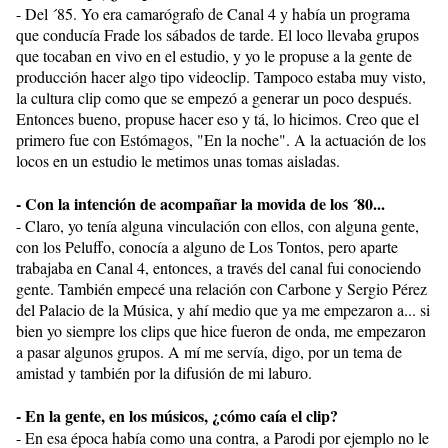
- Del ´85. Yo era camarógrafo de Canal 4 y había un programa
que conducía Frade los sábados de tarde. El loco llevaba grupos
que tocaban en vivo en el estudio, y yo le propuse a la gente de
producción hacer algo tipo videoclip. Tampoco estaba muy visto,
la cultura clip como que se empezó a generar un poco después.
Entonces bueno, propuse hacer eso y tá, lo hicimos. Creo que el
primero fue con Estómagos, "En la noche". A la actuación de los
locos en un estudio le metimos unas tomas aisladas.
- Con la intención de acompañar la movida de los ´80...
- Claro, yo tenía alguna vinculación con ellos, con alguna gente,
con los Peluffo, conocía a alguno de Los Tontos, pero aparte
trabajaba en Canal 4, entonces, a través del canal fui conociendo
gente. También empecé una relación con Carbone y Sergio Pérez
del Palacio de la Música, y ahí medio que ya me empezaron a... si
bien yo siempre los clips que hice fueron de onda, me empezaron
a pasar algunos grupos. A mí me servía, digo, por un tema de
amistad y también por la difusión de mi laburo.
- En la gente, en los músicos, ¿cómo caía el clip?
- En esa época había como una contra, a Parodi por ejemplo no le