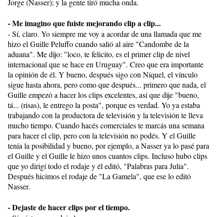
Jorge (Nasser); y la gente tiró mucha onda.
- Me imagino que fuiste mejorando clip a clip...
- Sí, claro. Yo siempre me voy a acordar de una llamada que me
hizo el Guille Peluffo cuando salió al aire "Candombe de la
aduana". Me dijo: "loco, te felicito, es el primer clip de nivel
internacional que se hace en Uruguay". Creo que era importante
la opinión de él. Y bueno, después sigo con Níquel, el vínculo
sigue hasta ahora, pero como que después... primero que nada, el
Guille empezó a hacer los clips excelentes, así que dije "bueno,
tá... (risas), le entrego la posta", porque es verdad. Yo ya estaba
trabajando con la productora de televisión y la televisión te lleva
mucho tiempo. Cuando hacés comerciales te marcás una semana
para hacer el clip, pero con la televisión no podés. Y el Guille
tenía la posibilidad y bueno, por ejemplo, a Nasser ya lo pasé para
el Guille y el Guille le hizo unos cuantos clips. Incluso hubo clips
que yo dirigí todo el rodaje y él editó, "Palabras para Julia".
Después hicimos el rodaje de "La Gamela", que ese lo editó
Nasser.
- Dejaste de hacer clips por el tiempo.