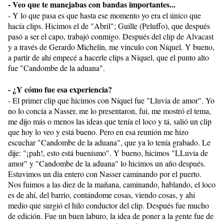
- Veo que te manejabas con bandas importantes...
- Y lo que pasa es que hasta ese momento yo era el único que
hacía clips. Hicimos el de "Abril"; Guille (Peluffo), que después
pasó a ser el capo, trabajó conmigo. Después del clip de Alvacast
y a través de Gerardo Michelín, me vinculo con Níquel. Y bueno,
a partir de ahí empecé a hacerle clips a Níquel, que el punto alto
fue "Candombe de la aduana".
- ¿Y cómo fue esa experiencia?
- El primer clip que hicimos con Níquel fue "Lluvia de amor". Yo
no lo concía a Nasser, me lo presentaron, fui, me mostró el tema,
me dijo más o menos las ideas que tenía el loco y tá, salió un clip
que hoy lo veo y está bueno. Pero en esa reunión me hizo
escuchar "Candombe de la aduana", que ya lo tenía grabado. Le
dije: "¡pah!, esto está buenísmo". Y bueno, hicimos "LLuvia de
amor" y "Candombe de la aduana" lo hicimos un año después.
Estuvimos un día entero con Nasser caminando por el puerto.
Nos fuimos a las diez de la mañana, caminando, hablando, el loco
es de ahí, del barrio, contándome cosas, viendo cosas, y ahí
medio que surgió el hilo conductor del clip. Después fue mucho
de edición. Fue un buen laburo, la idea de poner a la gente fue de