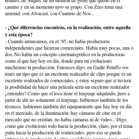
Buitres, de Níquel, de un montón de gente que quedó en el
camino y en su momento tuvo su grupo. Con Zero tenía una
amistad, con Alvacast, con Cuarteto de Nos...
- ¿Qué diferencias encontrás, en la realización, entre aquella
y esta época?
- Cuando arrancamos, en el ´85, no había productoras
independientes que hicieran comerciales. Había muy pocas, una o
dos. No había un concepto cinematográfico en la productoras
como el que hay hoy en día, donde para mí evolucionó
muchísimo la producción. Entonces digo, en Guille Peluffo vos
tenés un tipo que es un excelente realizador de clips porque es un
excelente realizador de comerciales, y estoy seguro que si tuviera
la posibilidad de hacer una película sería un excelente realizador
¿entendés? Como que el loco tiene el lenguaje adquirido, pero a
partir de ahí no solamente el lenguaje, hablemos también de los
técnicos, hablemos también del equipamiento que hay hoy en día
en el mercado, de la iluminación; hay cámaras de cine en el
mercado que no existían, no había cámaras ni de video... Digo,
como que evolucionó todo hacia la producción, claro, por el tema
guita hacia la producción de comerciales, pero eso se puede
utilizar en la producción de clips ¿no? Tenés equipo, tenés gente