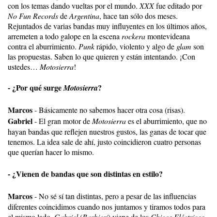
con los temas dando vueltas por el mundo.
XXX
fue editado por
No Fun Records
de
Argentina
, hace tan sólo dos meses.
Rejuntados de varias bandas muy influyentes en los últimos años,
arremeten a todo galope en la escena
rockera
montevideana
contra el aburrimiento.
Punk
rápido, violento y algo de
glam
son
las propuestas. Saben lo que quieren y están intentando. ¡Con
ustedes…
Motosierra
!
- ¿Por qué surge
?
Motosierra
Marcos
- Básicamente no sabemos hacer otra cosa (risas).
Gabriel
- El gran motor de
Motosierra
es el aburrimiento, que no
hayan bandas que reflejen nuestros gustos, las ganas de tocar que
tenemos. La idea sale de ahí, justo coincidieron cuatro personas
que querían hacer lo mismo.
- ¿Vienen de bandas que son distintas en estilo?
Marcos
- No sé sí tan distintas, pero a pesar de las influencias
diferentes coincidimos cuando nos juntamos y tiramos todos para
el mismo lado.
Gabriel
(
Barbieri
) viene de los
Chicos Eléctricos
,