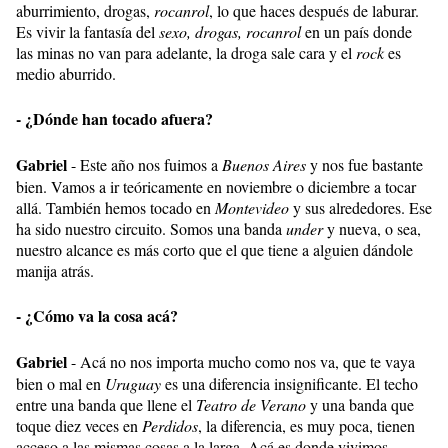
aburrimiento, drogas,
rocanrol
, lo que haces después de laburar.
Es vivir la fantasía del
sexo, drogas, rocanrol
en un país donde
las minas no van para adelante, la droga sale cara y el
rock
es
medio aburrido.
- ¿Dónde han tocado afuera?
Gabriel
- Este año nos fuimos a
Buenos Aires
y nos fue bastante
bien. Vamos a ir teóricamente en noviembre o diciembre a tocar
allá. También hemos tocado en
Montevideo
y sus alrededores. Ese
ha sido nuestro circuito. Somos una banda
under
y nueva, o sea,
nuestro alcance es más corto que el que tiene a alguien dándole
manija atrás.
- ¿Cómo va la cosa acá?
Gabriel
- Acá no nos importa mucho como nos va, que te vaya
bien o mal en
Uruguay
es una diferencia insignificante. El techo
entre una banda que llene el
Teatro de Verano
y una banda que
toque diez veces en
Perdidos
, la diferencia, es muy poca, tienen
acceso a las mismas cosas a la larga. Acá es donde vivimos,