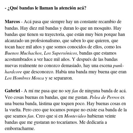
- ¿Qué bandas le llaman la atención acá?
Marcos
- Acá pasa que siempre hay un constante recambio de
bandas. Hay diez mil bandas y duran lo que un mosquito. Hay
bandas que tienen su trayectoria, que están muy bien porque han
alcanzado un profesionalismo, que saben lo que quieren, que
tocan hace mil años y que somos conocidos de ellos, como los
Buenos Muchachos
,
Los Supersónicos
, bandas que estamos
acostumbrados a ver hace mil años. Y después de las bandas
nuevas realmente no conozco demasiado, hay una escena
punk-
hardcore
que desconozco. Había una banda muy buena que eran
Los Hombres Mosca
y se separaron.
Gabriel
- A mí me pasa que no soy
fan
de ninguna banda de acá.
Veo cosas buenas en bandas, que me gustan.
Pelea de Perros
es
una buena banda, lástima que toquen poco. Hay buenas cosas en
la vuelta. Pero creo que tocamos porque no existe esa banda de la
que seamos
fan
. Creo que si en
Montevideo
hubieran veinte
bandas que me gustaran no tocaríamos. Me dedicaría a
emborracharme.