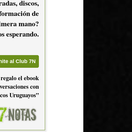
adas, discos,
nformación de
imera mano?
mos esperando.
 regalo el ebook
versaciones con
cos Uruguayos”