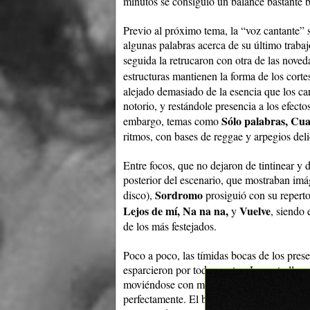
minutos se consiguió un balance bastante bu
Previo al próximo tema, la “voz cantante” s
algunas palabras acerca de su último trabaj
seguida la retrucaron con otra de las nove
estructuras mantienen la forma de los corte
alejado demasiado de la esencia que los c
notorio, y restándole presencia a los efec
Sólo palabras, Cua
embargo, temas como
ritmos, con bases de reggae y arpegios del
Entre focos, que no dejaron de tintinear y 
posterior del escenario, que mostraban imá
Sordromo
disco),
prosiguió con su reperto
Lejos de mí, Na na na,
Vuelve
y
, siendo
de los más festejados.
Poco a poco, las tímidas bocas de los prese
esparcieron por todas partes. Las estrellas
moviéndose con más fluidez sobre lo que e
perfectamente. El bajista fue el que demos