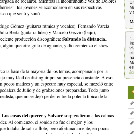
 cargada de rocanrol. Mientras la inconfundible voz de Dolores
Un
Ma
erries”, los jóvenes se acomodaron en sus respectivas
y 
disco que sonó y sonó.
M
drigo Gómez (guitarra rítmica y vocales), Fernando Varela
 Julio Berta (guitarra líder) y Marcelo Gezzio (bajo),
Salvando la distancia
reciente producción discográfica:
...
".
in
vi
ci
na
Má
o, algún que otro grito de aguante, y dio comienzo el show.
es
ó la base de la mayoría de los temas, acompañada por la
Jo
bajo muy fácil de distinguir por su presencia constante. A eso,
n pocos matices y un espectro muy especial, se mezcló entre
 pedalera de Julio y de grabaciones preparadas. Todo junto
alista, que no se dejó perder entre la polenta típica de la
Las cosas del querer
Salvaré
:
y
sorprendieron a las calmas
der. Al comienzo, el sonido no fue el mejor, y los
ue trataba de salir a flote, pero afortunadamente, en pocos