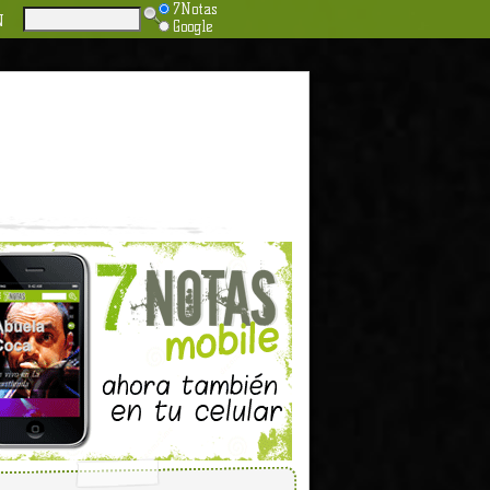
7Notas
N
Google