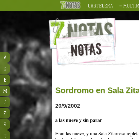
CARTELERA
MULTIM
A
C
E
Sordromo en Sala Zit
M
J
20/9/2002
P
a las nueve y sin parar
R
Eran las nueve, y una Sala Zitarrosa replet
T