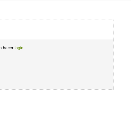
io hacer
login.