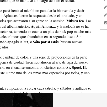
eno, que se mantuvo a lo largo de todo el recital.
e paró frente al micrófono para dar la bienvenida y decir
o. Aplausos fueron la respuesta desde el otro lado, y en
Música fea
dades que acercaron a su gente en la ocasión:
. Las
Aquí...Ahora...
s del álbum anterior:
, y la melodía no se ha
aracteriza, teniendo en cuenta un plus de rock-pop mucho más
tos electrónicos que abundaban en su segundo disco. Sin
ndo apagás la luz
Sólo por si estás
, o
, buscan nuevos
icados.
de cambiar de color, y una serie de proyecciones en la parte
genes de ciudad (haciendo alusión al arte de tapa del nuevo
Sr. Spock II,
rio, en el cual se encontraron clásicos como
 este último uno de los temas más esperados por todos, y uno
ntes empezaron a corear cada estrofa, y silbidos y aullidos se
 protagonistas del show también se animaron de a poquito,
ra su espacio, y sintonizando con sus seguidores
tró más espontaneidad, saltando de un lado a otro y