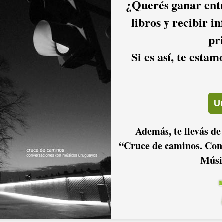
¿Querés ganar entr
 “más en la suya”, también dieron energía a las almas
libros y recibir i
pr
Si es así, te esta
de menor excitación, lo que no significa un descenso de
l tiempo, y eso se reflejó en un auditorio satisfecho. Lo que
de fuerza, fueron los intervalos entre tema y tema, que se
drigo buscó comunicarse con el público sin mucho éxito, ya
y acordes finales de alguna canción. Por otra parte, problemas
tes la función, a lo que Rodrigo se excusó con un: “siempre se
 arranque al motor.
Además, te llevás de
ie a muchos en la Sala: dos de ellos no dejaron de agitar
“Cruce de caminos. Con
lebración. Este tema volvió a ser ejecutado por la banda
Músi
rket
), como cierre triunfal. Una bandera que revelaba:
 y que había encontrado un lugar junto a la batería, abrazó a
l éxito de la presentación, agradeció infinitas veces a sus
re... por salvar la distancia que los une en cada ritual