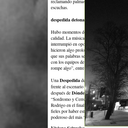
reclamando palmas, pero los demás, aunque
escuchas.
despedida detonante
Hubo momentos de máxima tensión, y otros 
calidad. La música fue “de la buena” todo e
interrumpió en oportunidades la gran nube 
hicieron algo prolongados y en los que Ro
que sus palabras se perdían entre aplausos 
con los equipos detuvieron por unos instan
rompe algo”, entre risas, y no tardó en dar
Despedida
Una
detonante, hizo poner de p
frente al escenario hasta que culminó la ce
Dónde vas
Superma
después de
(de su EP
“Sordromo y Cerro” en letras bien legibles,
Rodrigo en el final, quien emocionado por e
fieles por haber estado ahí y estar ahí siemp
poderoso del más “Sordromo” rocanrol.
Viviana Scirgalea