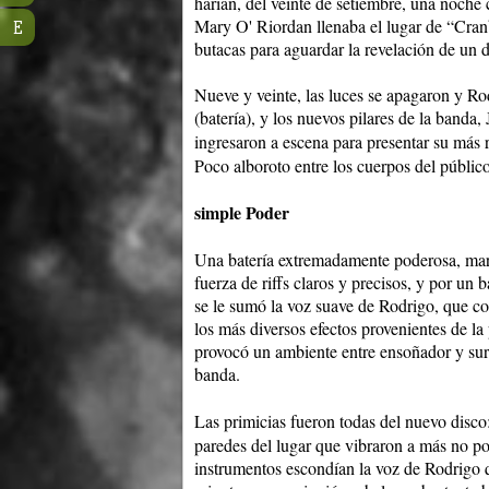
harían, del veinte de setiembre, una noche
Mary O' Riordan llenaba el lugar de “Cranb
E
butacas para aguardar la revelación de un 
Nueve y veinte, las luces se apagaron y Ro
(batería), y los nuevos pilares de la banda,
ingresaron a escena para presentar su más 
Poco alboroto entre los cuerpos del públic
simple Poder
Una batería extremadamente poderosa, marc
fuerza de riffs claros y precisos, y por un 
se le sumó la voz suave de Rodrigo, que co
los más diversos efectos provenientes de la
provocó un ambiente entre ensoñador y surre
banda.
Las primicias fueron todas del nuevo disco
paredes del lugar que vibraron a más no po
instrumentos escondían la voz de Rodrigo q