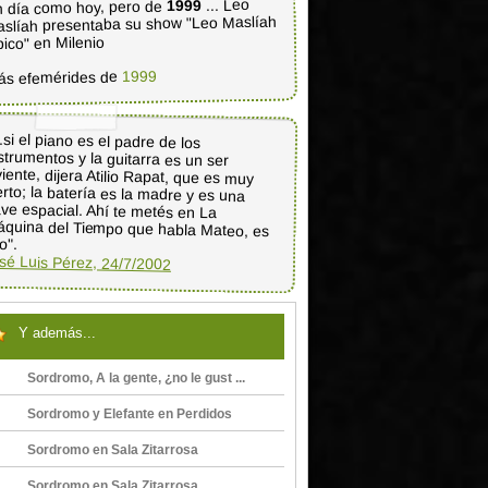
... Leo
1999
 día como hoy, pero de
slíah presentaba su show "Leo Maslíah
pico" en Milenio
1999
ás efemérides de
..si el piano es el padre de los
strumentos y la guitarra es un ser
viente, dijera Atilio Rapat, que es muy
erto; la batería es la madre y es una
ve espacial. Ahí te metés en La
quina del Tiempo que habla Mateo, es
o".
sé Luis Pérez, 24/7/2002
Y además...
Sordromo, A la gente, ¿no le gust ...
Sordromo y Elefante en Perdidos
Sordromo en Sala Zitarrosa
Sordromo en Sala Zitarrosa