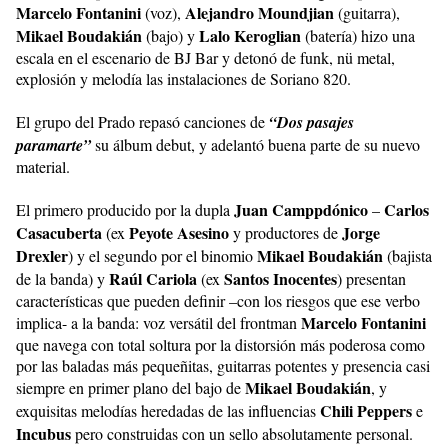
Marcelo Fontanini
Alejandro Moundjian
(voz),
(guitarra),
Mikael Boudakián
Lalo Keroglian
(bajo) y
(batería) hizo una
escala en el escenario de BJ Bar y detonó de funk, nü metal,
explosión y melodía las instalaciones de Soriano 820.
El grupo del Prado repasó canciones de
“Dos pasajes
paramarte”
su álbum debut, y adelantó buena parte de su nuevo
material.
Juan Camppdónico
Carlos
El primero producido por la dupla
–
Casacuberta
Peyote Asesino
Jorge
(ex
y productores de
Drexler
Mikael Boudakián
) y el segundo por el binomio
(bajista
Raúl Cariola
Santos Inocentes
de la banda) y
(ex
) presentan
características que pueden definir –con los riesgos que ese verbo
Marcelo Fontanini
implica- a la banda: voz versátil del frontman
que navega con total soltura por la distorsión más poderosa como
por las baladas más pequeñitas, guitarras potentes y presencia casi
Mikael Boudakián
siempre en primer plano del bajo de
,
y
Chili Peppers
exquisitas melodías heredadas de las influencias
e
Incubus
pero construidas con un sello absolutamente personal.