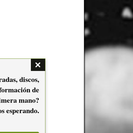
adas, discos,
nformación de
imera mano?
mos esperando.