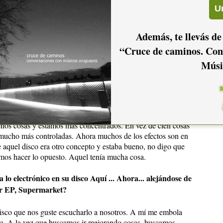
i ninguna, entonces fue un gran cambio para mí. Pero creo que
ás difícil. Yo toco la guitarra desde los ocho pero canto desde
s cómodo para mí tocar la guitarra. Pero siempre dije:
Además, te llevás de
ertad.” Si a nosotros nos gusta lo que hace, dejarlo que lo
“Cruce de caminos. Con
olo podría haber sido un problema y no lo fue.
Músi
evo disco? ¿Les parece que crecieron musicalmente?
er cuatro en vez de tres, y encima tener todos más experiencia
y que suene mejor. A mí los discos anteriores me gustan
uenas, pero de éste lo que me gusta es que lo hicimos, a
enos cosas y estamos más concentrados. En vez de cien cosas
o mucho más controladas. Ahora muchos de los efectos son en
 aquel disco era otro concepto y estaba bueno, no digo que
imos hacer lo opuesto. Aquel tenía mucha cosa.
a lo electrónico en su disco Aquí ... Ahora... alejándose de
er EP, Supermarket?
disco que nos guste escucharlo a nosotros. A mí me embola
 ta. A la vez que buscamos ir mejorando cosas, buscamos