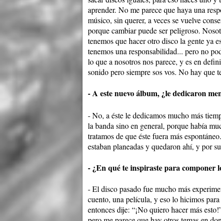
aprender. No me parece que haya una respo
músico, sin querer, a veces se vuelve conser
porque cambiar puede ser peligroso. Nosotr
tenemos que hacer otro disco la gente ya 
tenemos una responsabilidad... pero no p
lo que a nosotros nos parece, y es en defi
sonido pero siempre sos vos. No hay que t
- A este nuevo álbum, ¿le dedicaron men
- No, a éste le dedicamos mucho más tiempo
la banda sino en general, porque había m
tratamos de que éste fuera más espontáneo.
estaban planeadas y quedaron ahí, y por su
- ¿En qué te inspiraste para componer l
- El disco pasado fue mucho más experimen
cuento, una película, y eso lo hicimos para
entonces dije: “¡No quiero hacer más esto
pero me parece que hay otros temas en do