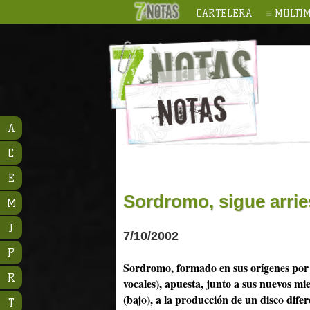
CARTELERA
MULTIM
A
C
E
Sordromo, sigue arri
M
J
7/10/2002
P
Sordromo, formado en sus orígenes por
R
vocales), apuesta, junto a sus nuevos mi
(bajo), a la producción de un disco difer
T