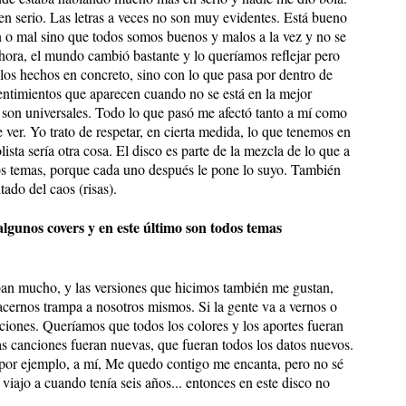
 en serio. Las letras a veces no son muy evidentes. Está bueno
 o mal sino que todos somos buenos y malos a la vez y no se
hora, el mundo cambió bastante y lo queríamos reflejar pero
 los hechos en concreto, sino con lo que pasa por dentro de
entimientos que aparecen cuando no se está en la mejor
 son universales. Todo lo que pasó me afectó tanto a mí como
ver. Yo trato de respetar, en cierta medida, lo que tenemos en
sta sería otra cosa. El disco es parte de la mezcla de lo que a
los temas, porque cada uno después le pone lo suyo. También
ado del caos (risas).
algunos covers y en este último son todos temas
ban mucho, y las versiones que hicimos también me gustan,
cernos trampa a nosotros mismos. Si la gente va a vernos o
ciones. Queríamos que todos los colores y los aportes fueran
as canciones fueran nuevas, que fueran todos los datos nuevos.
 por ejemplo, a mí, Me quedo contigo me encanta, pero no sé
iajo a cuando tenía seis años... entonces en este disco no