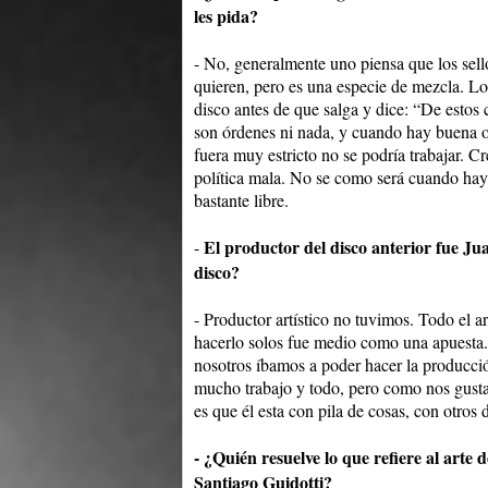
les pida?
- No, generalmente uno piensa que los sello
quieren, pero es una especie de mezcla. Lo
disco antes de que salga y dice: “De estos
son órdenes ni nada, y cuando hay buena on
fuera muy estricto no se podría trabajar. C
política mala. No se como será cuando hay m
bastante libre.
El productor del disco anterior fue J
-
disco?
- Productor artístico no tuvimos. Todo el 
hacerlo solos fue medio como una apuesta. 
nosotros íbamos a poder hacer la producci
mucho trabajo y todo, pero como nos gusta
es que él esta con pila de cosas, con otros 
- ¿Quién resuelve lo que refiere al arte 
Santiago Guidotti?