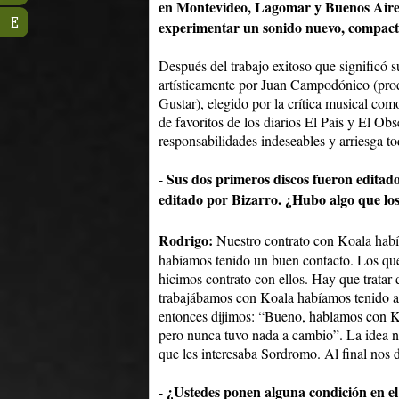
en Montevideo, Lagomar y Buenos Aires
E
experimentar un sonido nuevo, compact
Después del trabajo exitoso que significó s
artísticamente por Juan Campodónico (pro
Gustar), elegido por la crítica musical como
de favoritos de los diarios El País y El Ob
responsabilidades indeseables y arriesga to
Sus dos primeros discos fueron editado
-
editado por Bizarro. ¿Hubo algo que los 
Rodrigo:
Nuestro contrato con Koala había
habíamos tenido un buen contacto. Los que
hicimos contrato con ellos. Hay que trata
trabajábamos con Koala habíamos tenido a
entonces dijimos: “Bueno, hablamos con K
pero nunca tuvo nada a cambio”. La idea no
que les interesaba Sordromo. Al final nos 
¿Ustedes ponen alguna condición en el 
-