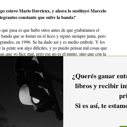
uego estuvo Mario Davrieux, y ahora lo sustituyó Marcelo
tegrantes constante que sufre la banda?
lo que pasa es que hubo otros antes de que grabáramos el
 banda que se formó en el liceo y siguió siempre junta, pero
grandes, en 1996. Se ha dado así y es medio embole. Y los
e la gente son algo difíciles, y yo puedo pensar mil cosas que
sas que yo hice mal, pero ese no es el punto, sino que con la
ndo todo bien. Fue por otras razones que se fueron. No hubo
 decir que siempre está todo bien porque no es así, pero lo
 positivo te deja. Tenés como una mochila de cosas que las
¿Querés ganar entr
asó de quedarnos yo y Fernando, que como somos lo que
libros y recibir i
os con ella, y es un embole, porque decís: “Somos la banda
).
pr
rra, para incorporar a Julio Berta como la nueva guitarra
Si es así, te esta
 toca. Si nos peleamos ya sabemos cómo manejarnos, por lo
ferencia con respecto a que yo en los demás discos grabé