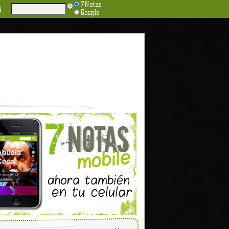
7Notas
N
Google