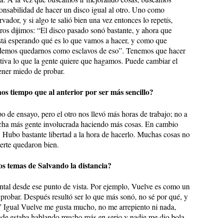
nsabilidad de hacer un disco igual al otro. Uno como
vador, y si algo te salió bien una vez entonces lo repetís,
os dijimos: “El disco pasado sonó bastante, y ahora que
está esperando qué es lo que vamos a hacer, y como que
odemos quedarnos como esclavos de eso”. Tenemos que hacer
nitiva lo que la gente quiere que hagamos. Puede cambiar el
ener miedo de probar.
os tiempo que al anterior por ser más sencillo?
 de ensayo, pero el otro nos llevó más horas de trabajo; no a
ucha más gente involucrada haciendo más cosas. En cambio
 Hubo bastante libertad a la hora de hacerlo. Muchas cosas no
erte quedaron bien.
os temas de Salvando la distancia?
tal desde ese punto de vista. Por ejemplo, Vuelve es como un
 probar. Después resultó ser lo que más sonó, no sé por qué, y
!” Igual Vuelve me gusta mucho, no me arrepiento ni nada,
nde estaba hablando mucho más en serio y nadie me dio bola.