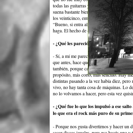
todas las guitarras y en éste no grabé cas
suena bastante bien, yo pensé que iba ser m
los veinticinco, entonces es como mucho má
“Bueno, si entra alguien más, que tenga lib
haga. El hecho de que yo ya no estuviera s
- ¿Qué les pareció el sonido de este nu
- Sí, a mí me parece que en este disco el s
que antes, hace que sea como más directo 
también, porque cada uno tiene sus cosas b
propósito, más corto, más sencillo. Hay m
distintas pasando a la vez había diez, per
vivo, no hay tanta cosa de máquinas. Lo de
no lo volvamos a hacer, pero esta vez quis
- ¿Qué fue lo que los impulsó a ese salto 
lo que era el rock más puro de su prim
- Porque nos gusta divertirnos y hacer un 
sacar discos iguales, para eso hacés uno y