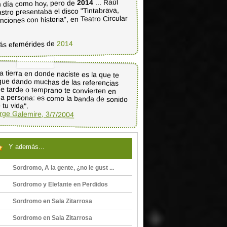
... Raúl
2014
 día como hoy, pero de
stro presentaba el disco "Tintabrava,
nciones con historia", en Teatro Circular
2014
ás efemérides de
a tierra en donde naciste es la que te
gue dando muchas de las referencias
e tarde o temprano te convierten en
a persona: es como la banda de sonido
 tu vida".
rge Galemire, 3/7/2004
Y además...
Sordromo, A la gente, ¿no le gust ...
Sordromo y Elefante en Perdidos
Sordromo en Sala Zitarrosa
Sordromo en Sala Zitarrosa