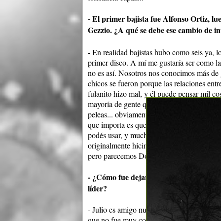
- El primer bajista fue Alfonso Ortiz, l
Gezzio. ¿A qué se debe ese cambio de in
- En realidad bajistas hubo como seis ya, 
primer disco. A mí me gustaría ser como la
no es así. Nosotros nos conocimos más de 
chicos se fueron porque las relaciones entr
fulanito hizo mal, y él puede pensar mil co
mayoría de gente que nos dimos sigue esta
peleas... obviamente roces hay, no vamos a
que importa es que la gente que se va algo
podés usar, y muchas experiencias. Nos p
originalmente hicimos la banda nos quedam
pero parecemos Donato y Estéfano” (se ríe
- ¿Cómo fue dejar de ser la única guita
líder?
- Julio es amigo nuestro y nos gusta como
que no fue muy complicado. O sea, hubo di