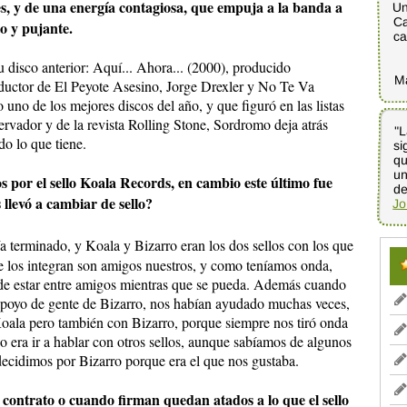
, y de una energía contagiosa, que empuja a la banda a
Un
Ca
o y pujante.
ca
u disco anterior: Aquí... Ahora... (2000), producido
M
ductor de El Peyote Asesino, Jorge Drexler y No Te Va
 uno de los mejores discos del año, y que figuró en las listas
servador y de la revista Rolling Stone, Sordromo deja atrás
"L
si
qu
un
do lo que tiene.
s por el sello Koala Records, en cambio este último fue
de
llevó a cambiar de sello?
Jo
 terminado, y Koala y Bizarro eran los dos sellos con los que
 los integran son amigos nuestros, y como teníamos onda,
r de estar entre amigos mientras que se pueda. Además cuando
poyo de gente de Bizarro, nos habían ayudado muchas veces,
oala pero también con Bizarro, porque siempre nos tiró onda
 era ir a hablar con otros sellos, aunque sabíamos de algunos
decidimos por Bizarro porque era el que nos gustaba.
contrato o cuando firman quedan atados a lo que el sello