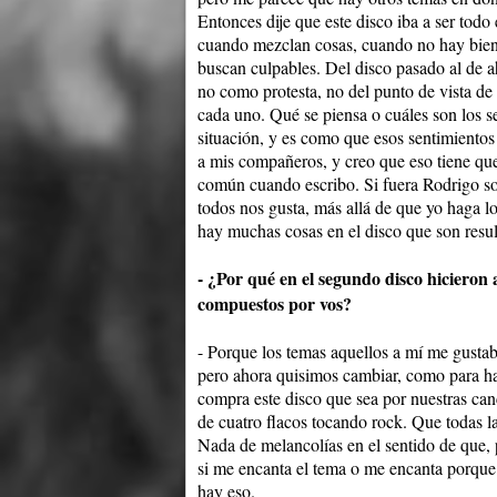
Entonces dije que este disco iba a ser todo
cuando mezclan cosas, cuando no hay bien
buscan culpables. Del disco pasado al de a
no como protesta, no del punto de vista de
cada uno. Qué se piensa o cuáles son los s
situación, y es como que esos sentimientos
a mis compañeros, y creo que eso tiene que 
común cuando escribo. Si fuera Rodrigo soli
todos nos gusta, más allá de que yo haga 
hay muchas cosas en el disco que son result
- ¿Por qué en el segundo disco hicieron 
compuestos por vos?
- Porque los temas aquellos a mí me gusta
pero ahora quisimos cambiar, como para ha
compra este disco que sea por nuestras can
de cuatro flacos tocando rock. Que todas l
Nada de melancolías en el sentido de que,
si me encanta el tema o me encanta porque v
hay eso.