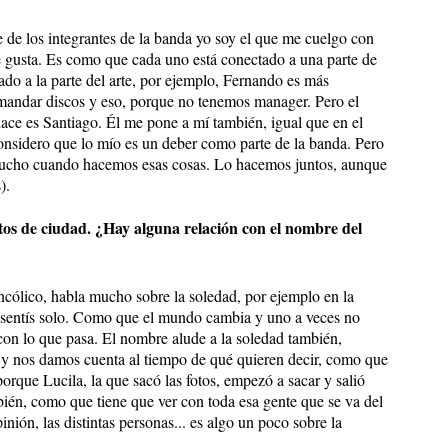
ue de los integrantes de la banda yo soy el que me cuelgo con
e gusta. Es como que cada uno está conectado a una parte de
ado a la parte del arte, por ejemplo, Fernando es más
 mandar discos y eso, porque no tenemos manager. Pero el
o hace es Santiago. Él me pone a mí también, igual que en el
considero que lo mío es un deber como parte de la banda. Pero
mucho cuando hacemos esas cosas. Lo hacemos juntos, aunque
).
fotos de ciudad. ¿Hay alguna relación con el nombre del
ancólico, habla mucho sobre la soledad, por ejemplo en la
e sentís solo. Como que el mundo cambia y uno a veces no
 con lo que pasa. El nombre alude a la soledad también,
 y nos damos cuenta al tiempo de qué quieren decir, como que
orque Lucila, la que sacó las fotos, empezó a sacar y salió
bién, como que tiene que ver con toda esa gente que se va del
opinión, las distintas personas... es algo un poco sobre la