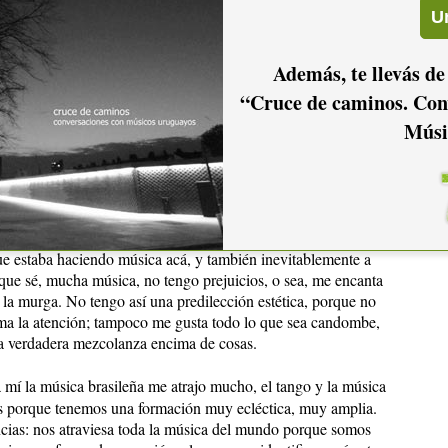
 y mejorar en las que no son su fuerte. Hay canciones que
ay canciones que hace fácil, años, que andamos buscándolas;
l dúo sí lo que tiene muy claro son sus objetivos de
Además, te llevás de
 los gustos de cada uno.
“Cruce de caminos. Con
s musicales de cada uno?
Músi
 escapamos de lo que le pasa a la mayoría de los uruguayos.
 generación de los '60, de repente en forma más profunda la
r llamarla de alguna manera, o sea, todo lo que era
 Pero también escuchaba permanentemente por aquellos
que estaba haciendo música acá, y también inevitablemente a
que sé, mucha música, no tengo prejuicios, o sea, me encanta
 la murga. No tengo así una predilección estética, porque no
lama la atención; tampoco me gusta todo lo que sea candombe,
na verdadera mezcolanza encima de cosas.
í la música brasileña me atrajo mucho, el tango y la música
os porque tenemos una formación muy ecléctica, muy amplia.
ncias: nos atraviesa toda la música del mundo porque somos