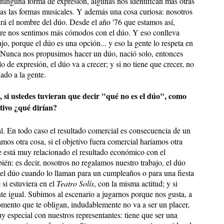
inguna forma de expresión, algunas nos identifican más otras
as las formas musicales. Y además una cosa curiosa: nosotros
rá el nombre del dúo. Desde el año '76 que estamos así,
mpre nos sentimos más cómodos con el dúo. Y eso conlleva
o, porque el dúo es una opción... y eso la gente lo respeta en
 Nunca nos propusimos hacer un dúo, nació solo, entonces
o de expresión, el dúo va a crecer; y si no tiene que crecer, no
ado a la gente.
, si ustedes tuvieran que decir "qué no es el dúo", como
ativo ¿qué dirían?
. En todo caso el resultado comercial es consecuencia de un
amos otra cosa, si el objetivo fuera comercial haríamos otra
 está muy relacionado el resultado económico con el
bién: es decir, nosotros no regalamos nuestro trabajo, el dúo
 el dúo cuando lo llaman para un cumpleaños o para una fiesta
 si estuviera en el
Teatro Solís
, con la misma actitud; y si
nte igual. Subimos al escenario a jugarnos porque nos gusta, a
omento que te obligan, indudablemente no va a ser un placer,
 especial con nuestros representantes: tiene que ser una