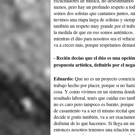
escuchadores de música, no desestimamos n
menos, pero hay un profundo respeto a tod
somos dos solistas que cantamos juntos, mi
tuvimos una etapa larga de solistas y sie
también un respeto muy grande por el trabaj
la medida de que en eso somos auténticos.
mientras el dúo para nosotros sea el vehícul
va a crecer más, porque respetamos demasi
- Recién decías que el dúo es una opción
propuesta artística, definirlo por el neg
Eduardo:
Que no es un proyecto comercial
trabajo hecho por placer, porque si no harí
cosa. Y como vivimos en un sistema donde
resultado laboral, tenés que cuidar eso tam
no es caro pero tampoco es barato; porque
de casamiento va a ser el mismo recital que
decide ir gratis también, va a ser exactame
disfrutar de lo que hacemos. Si llega un m
entonces nosotros tenemos una relación muy