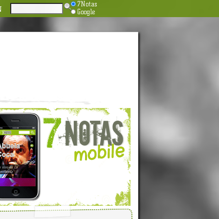
7Notas
N
Google