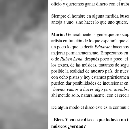
oficio y queremos ganar dinero con el trab
Siempre el hombre en alguna medida busca la
antoja a uno, sino hacer lo que uno quiere, 
Mario:
Generalmente la gente que se ocupa
artista en función de lo que esperaría que e
un poco lo que te decía
Eduardo
: hacemos 
mejorar permanentemente. Empezamos en l
o de
Ruben Lena
, después poco a poco, e
los textos, de las músicas, tratamos de seg
posible la realidad de nuestro país, de nue
con ocho pistas y hoy estamos prácticament
pueden dar posibilidades de incursionar en
"bueno, vamos a hacer algo para asombra
ahí metido solo, naturalmente, con el crecim
De algún modo el disco este es la continui
- Bien. Y en este disco - que todavía no
músicos ¿verdad?