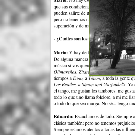
que sus condiciones naturales le permiten,
pueden salirte de un día para el otro, y h
pero no tenemos nada así, preestablecido. E
superación y de mutuo respeto en cuanto a
- ¿Cuáles son los gustos, las influencia
Mario:
Y hay de todo un poco, creo que no
De alguna manera igual me marcó mucho la
música si vos querés más "folclorística" po
Olimareños
,
Zitarrosa
,
Viglietti
,
Sabalero
.
tiempos a
Dino,
a
Tótem
, a toda la gente 
Los Beatles,
a Simon and Garfunkel's
. Yo 
el tango, me gustan los tambores, me gusta
todo lo que uno llama folclore, a mí me l
o todo lo que sea murga. No sé... tengo u
Eduardo:
Escuchamos de todo. Siempre a m
clásica también; pero no tenemos prejuici
Siempre estamos atentos a todas las influe