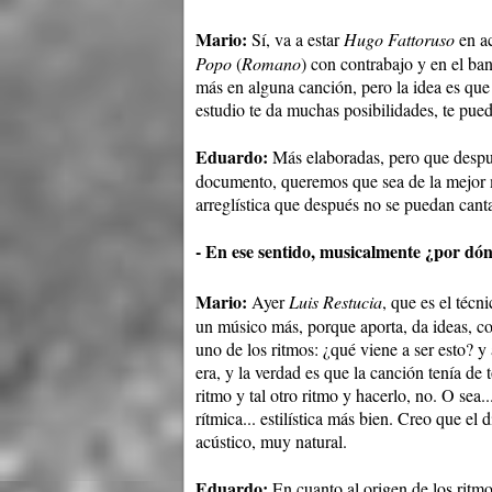
Mario:
Sí, va a estar
Hugo Fattoruso
en a
Popo
(
Romano
) con contrabajo y en el b
más en alguna canción, pero la idea es qu
estudio te da muchas posibilidades, te pued
Eduardo:
Más elaboradas, pero que despué
documento, queremos que sea de la mejor 
arreglística que después no se puedan canta
- En ese sentido, musicalmente ¿por dón
Mario:
Ayer
Luis Restucia
, que es el técn
un músico más, porque aporta, da ideas, co
uno de los ritmos: ¿qué viene a ser esto? 
era, y la verdad es que la canción tenía de
ritmo y tal otro ritmo y hacerlo, no. O sea
rítmica... estilística más bien. Creo que e
acústico, muy natural.
Eduardo:
En cuanto al origen de los ritmo