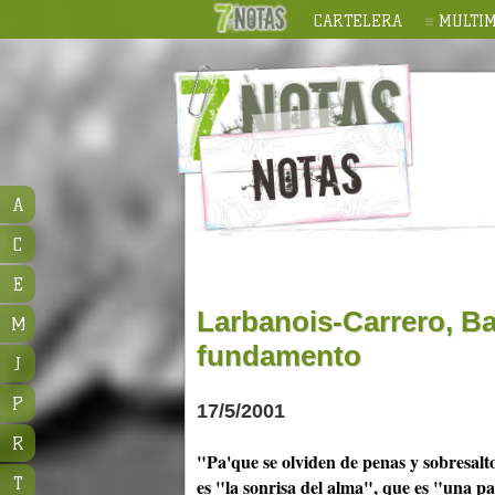
CARTELERA
MULTIM
A
C
E
Larbanois-Carrero, Ba
M
fundamento
J
P
17/5/2001
R
"Pa'que se olviden de penas y sobresalt
T
es "la sonrisa del alma", que es "una p