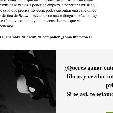
é música le vamos a poner: se empieza a poner una música y
é es lo que precisa. Es decir, podés encontrar una canción de
ordestina de
Brasil
, mezclado con una milonga sureña: no hay
sto"
, no, va saliendo y lo que consideramos que va
 ponemos.
sea, a la hora de crear, de componer ¿cómo funciona el
te a la parte de textos y yo siempre a la parte arreglística,
uriosísimas: nos ha pasado de, estando separados, en distintos
trarnos que uno había hecho la música para lo que había
¿Querés ganar entr
libros y recibir i
s expectativas de lo que queremos, porque discutimos mucho
pr
rio escribite algo sobre este tema"
y aquél se mete, empieza
aíz, no sale; si hay autenticidad sale. O sea, siempre sale en
Si es así, te esta
n texto hecho y discutimos una música, o viene una melodía
rla.
tablecido. Cada uno trata de rendir el máximo posible en lo