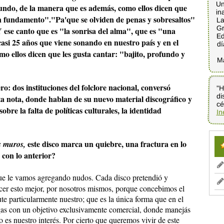
Un
mundo, de la manera que es además, como ellos dicen que
in
on fundamento"."Pa'que se olviden de penas y sobresaltos"
La
Gr
 ese canto que es "la sonrisa del alma", que es "una
Ed
si 25 años que viene sonando en nuestro país y en el
dí
 ellos dicen que les gusta cantar: "bajito, profundo y
M
 dos instituciones del folclore nacional, conversó
"H
di
ta nota, donde hablan de su nuevo material discográfico y
cé
obre la falta de políticas culturales, la identidad
In
este disco marca un quiebre, una fractura en lo
s muros,
 con lo anterior?
ue le vamos agregando nudos. Cada disco pretendió y
hacer esto mejor, por nosotros mismos, porque concebimos el
te particularmente nuestro; que es la única forma que en el
gas con un objetivo exclusivamente comercial, donde manejás
 es nuestro interés. Por cierto que queremos vivir de este