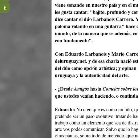
viene sonando en nuestro país y en el 
E
les gusta cantar: "bajito, profundo y c
dice cantar el dúo Larbanois Carrero. Y
paloma volando en una guitarra" hace ca
mundo, de la manera que es además, como
con fundamento".
Con Eduardo Larbanois y Mario Carrero:
deluruguay.net. y de esa charla nació es
del dúo como opción artística; y opinan s
uruguaya y la autenticidad del arte.
- ¿Desde
hasta
Amigos
Cometas sobre lo
que ustedes venían haciendo, o continúa
Eduardo:
Yo creo que es como un hilo, q
pretende ser un paso evolutivo: tratar de 
trabajo como un elemento que sea de disfru
arte vos podés comunicar. Salvo que lo ha
otras pautas, sobre todo de mercado, que no