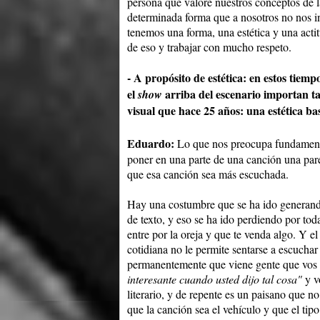
persona que valore nuestros conceptos de l
determinada forma que a nosotros no nos i
tenemos una forma, una estética y una actit
de eso y trabajar con mucho respeto.
- A propósito de estética: en estos tiempo
el
arriba del escenario importan t
show
visual que hace 25 años: una estética ba
Eduardo:
Lo que nos preocupa fundamenta
poner en una parte de una canción una pare
que esa canción sea más escuchada.
Hay una costumbre que se ha ido generando
de texto, y eso se ha ido perdiendo por to
entre por la oreja y que te venda algo. Y e
cotidiana no le permite sentarse a escuchar
permanentemente que viene gente que vos s
interesante cuando usted dijo tal cosa"
y v
literario, y de repente es un paisano que no
que la canción sea el vehículo y que el tip