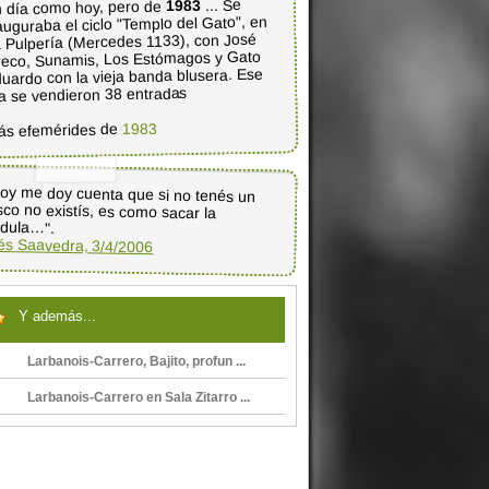
... Se
1983
 día como hoy, pero de
auguraba el ciclo "Templo del Gato", en
 Pulpería (Mercedes 1133), con José
eco, Sunamis, Los Estómagos y Gato
uardo con la vieja banda blusera. Ese
a se vendieron 38 entradas
1983
ás efemérides de
oy me doy cuenta que si no tenés un
sco no existís, es como sacar la
dula…".
és Saavedra, 3/4/2006
Y además...
Larbanois-Carrero, Bajito, profun ...
Larbanois-Carrero en Sala Zitarro ...