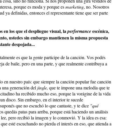
a cosa, sino no funciona. Si nos proponen una gira vestidos de
nteresa, porque es moda y porque es
marketing
, no. Nosotros
ud ya definidas, entonces el representante tiene que ser parte
s en los que el despliegue visual, la
escénica,
performance
anto, ustedes sin embargo mantienen la misma propuesta
stante despojada...
lmente es que la gente participe de la canción. Vos podés
ja de baile, pero en una parte, y que realmente contribuya a
 en nuestro país: que siempre la canción popular fue canción
da una generación del
jingle,
que te impone una melodía que te
l citadino ha recibido mucho eso, porque la vorágine de la vida
 un disco. Sin embargo, en el interior te sucede
uponés que no escuchó lo que cantaste, y te dice
"qué
os quedás patas para arriba, porque está haciendo un análisis
 lee, pero recibió la imagen y lo conmovió. Y la idea es esa:
o que esté escuchando no pierda el interés en eso, que atienda a