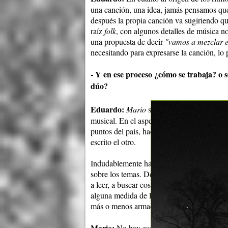
una canción, una idea, jamás pensamos qu
después la propia canción va sugiriendo qu
raíz
folk
, con algunos detalles de música n
una propuesta de decir
"vamos a mezclar e
necesitando para expresarse la canción, lo
- Y en ese proceso ¿cómo se trabaja? o 
dúo?
Eduardo:
Mario
se ha dedicado profundamen
musical. En el aspecto creativo hay cosas c
puntos del país, hacer una canción y encon
escrito el otro.
Indudablemente hay un conocimiento de la
sobre los temas. De repente le digo
"Pah Ma
a leer, a buscar cosas y si no le encuentra r
alguna medida de la discusión: uno trae u
más o menos armada y terminamos de arma
Mario:
No hay esquemas, no hay nada prees