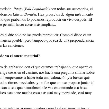
cordeón,
Pitufo
(
Edú Lombardo
) con todos sus accesorios, el
andoneón
Edison Bordón
. Hay proyectos de algún instrumento
e lo que grabemos lo podamos reproducir en vivo después. El
e permitir hacer cosas más amplias...
s el dúo solo no las puede reproducir. Como el disco es un
manera posible, pero tampoco que sea de una preponderancia
r las canciones.
de va el nuevo material?
ico de grabación con el que estamos trabajando, que aparte es
rrige cosas en el camino, nos hacía una pregunta similar sobre
y ahí empezamos a hacer toda una valoración y a buscar qué
 todos ritmos mezclados, y no fue que uno se propuso juntar tal
... son cosas que naturalmente le vas encontrando esa base
l disco este tiene mucha cosa así: está muy mezclado, está muy
s, es relativo, porque nosotros cuando abordamos un texto,