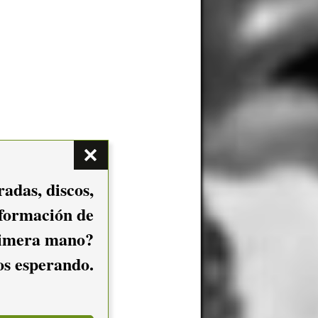
adas, discos,
nformación de
imera mano?
mos esperando.