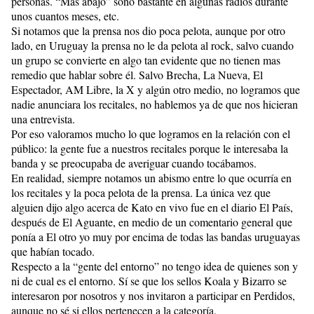
personas. “Mas abajo” sonó bastante en algunas radios durante
unos cuantos meses, etc.
Si notamos que la prensa nos dio poca pelota, aunque por otro
lado, en Uruguay la prensa no le da pelota al rock, salvo cuando
un grupo se convierte en algo tan evidente que no tienen mas
remedio que hablar sobre él. Salvo Brecha, La Nueva, El
Espectador, AM Libre, la X y algún otro medio, no logramos que
nadie anunciara los recitales, no hablemos ya de que nos hicieran
una entrevista.
Por eso valoramos mucho lo que logramos en la relación con el
público: la gente fue a nuestros recitales porque le interesaba la
banda y se preocupaba de averiguar cuando tocábamos.
En realidad, siempre notamos un abismo entre lo que ocurría en
los recitales y la poca pelota de la prensa. La única vez que
alguien dijo algo acerca de Kato en vivo fue en el diario El País,
después de El Aguante, en medio de un comentario general que
ponía a El otro yo muy por encima de todas las bandas uruguayas
que habían tocado.
Respecto a la “gente del entorno” no tengo idea de quienes son y
ni de cual es el entorno. Sí se que los sellos Koala y Bizarro se
interesaron por nosotros y nos invitaron a participar en Perdidos,
aunque no sé si ellos pertenecen a la categoría.