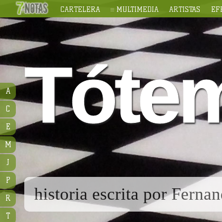
CARTELERA
MULTIMEDIA
ARTISTAS
EF
Tóte
A
C
E
M
J
P
historia escrita por Ferna
R
T