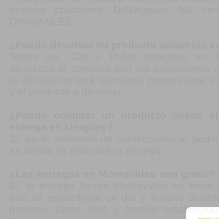
mismos creadores. DelUruguay NO v
ORIGIANLES.
¿Puedo devolver mi producto adquirido 
Todos los CDs y DVDs ofrecidos en D
devueltos si cumplen con las condiciones e
la devolución será necesario proporcionar 
y el producto a devolver.
¿Puedo comprar un producto desde el e
entrega en Uruguay?
Sí, en el momento de confeccionar el pedido
en donde se realizará la entrega.
¿Las entregas en Montevideo son gratis?
Sí, la entrega dentro Montevideo no tiene 
que se especifique un día y horario distint
mismas. Estos días y horario establecid