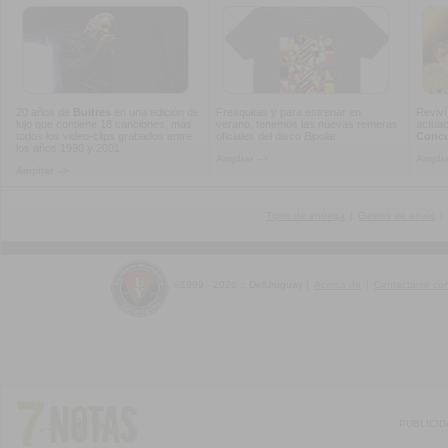
20 años de
Buitres
en una edición de
Fresquitas y para estrenar en
Reviví
lujo que contiene 18 canciones, más
verano, tenemos las nuevas remeras
actuac
todos los video-clips grabados entre
oficiales del disco
Bipolar
Concur
los años 1990 y 2001
Ampliar -->
Amplia
Ampliar -->
Tipos de entrega
|
Gastos de envío
|
©1999 - 2026 :: DelUruguay
|
Acerca de
|
Contactarse co
PUBLICI