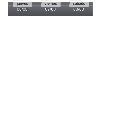
jueves
viernes
sábado
domingo
06/08
07/08
08/08
09/08