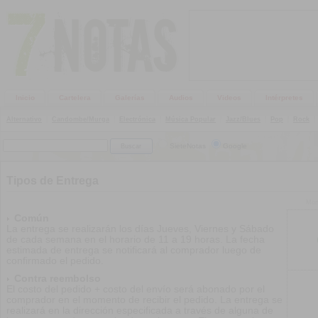
Inicio
Cartelera
Galerías
Audios
Videos
Intérpretes
Alternativo
|
Candombe/Murga
|
Electrónica
|
Música Popular
|
Jazz/Blues
|
Pop
|
Rock
|
SieteNotas
Google
Tipos de Entrega
Mon
Común
La entrega se realizarán los días Jueves, Viernes y Sábado
de cada semana en el horario de 11 a 19 horas. La fecha
estimada de entrega se notificará al comprador luego de
confirmado el pedido.
Contra reembolso
El costo del pedido + costo del envío será abonado por el
comprador en el momento de recibir el pedido. La entrega se
realizará en la dirección especificada a través de alguna de