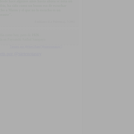
.desde hace algunos años hasta ahora se nota un
bio, ha sido como un boom eso de escuchar
ho a Mateo y el que no lo escucha es un
orante".
Emiliano (La Poltrona), 7/2002
día como hoy, pero de
1926
...
ía en Paysandú Aníbal Sampayo
Tweets por @Html.Raw("@sietenotasuy")