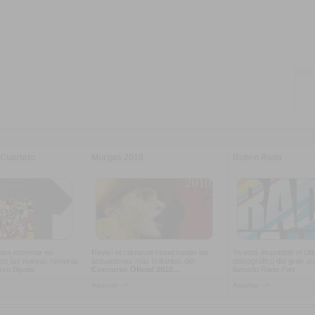
Cuarteto
Murgas 2010
Ruben Rada
ara estrenar en
Reviví el carnaval escuchando las
Ya está disponible el últ
os las nuevas remeras
actuaciones más brillantes del
discográfico del gran art
isco
Bipolar
Concurso Oficial 2010...
llamado
Rada Fan
Ampliar -->
Ampliar -->