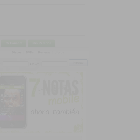
Mi Canasta
Mis Pedidos
Discos
|
DVDs
|
Remeras
|
Libros
:
Clave: