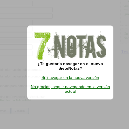
"..
cam
muc
ign
Un 
Nac
¿Te gustaría navegar en el nuevo
SieteNotas?
bir información sobre sorteos.
bir información sobre promociones.
Si, navegar en la nueva versión
esario para completar la inscripción.
No gracias, seguir navegando en la versión
actual
ítica de Privacidad de SieteNotas
 Políticad e Privacidad