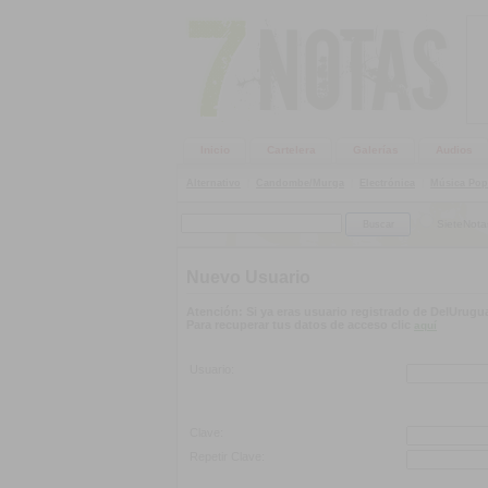
Inicio
Cartelera
Galerías
Audios
Alternativo
|
Candombe/Murga
|
Electrónica
|
Música Pop
SieteNota
Nuevo Usuario
Atención: Si ya eras usuario registrado de DelUrugua
Para recuperar tus datos de acceso clic
aquí
Usuario:
Clave:
Repetir Clave: