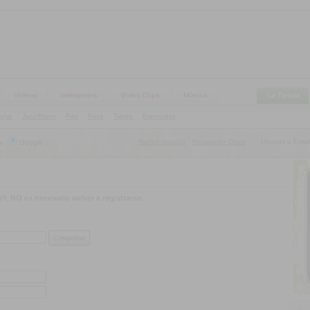
Videos
Intérpretes
Video Clips
Música
La Tienda
ular
|
Jazz/Blues
|
Pop
|
Rock
|
Tango
|
Especiales
Nuevo Usuario
Recuperar Clave
Usuario o Email
s
Google
|
Y, NO es necesario volver a registrarse.