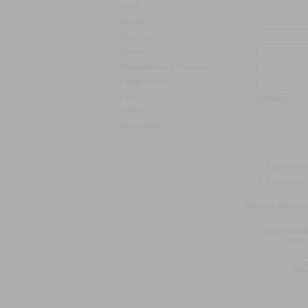
Email:
Nombre:
Dirección:
Ciudad:
Departamento o Provincia:
Código Postal:
País:
Teléfono:
Móvil/Celular:
Deseo reci
Deseo reci
* Todos los datos nec
Acepto la Pol
Ver la