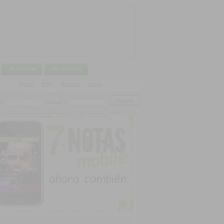
Mi Canasta
Mis Pedidos
Discos
|
DVDs
|
Remeras
|
Libros
:
Clave: