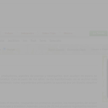
Videos
Intérpretes
Video Clips
Música
La Tienda
ular
|
Jazz/Blues
|
Pop
|
Rock
|
Tango
|
Especiales
Nuevo Usuario
Recuperar Clave
Usuario o Email
s
Google
|
as, productores, agentes de prensa y navegantes que acuden en busca de
ionados. Con el paso de los años, se ha transformado en el archivo más
teniendo como argumentos principales la apuesta por un diseño atractivo
e todo el mundo, ocupando los primeros puestos, los navegantes de origen
exicano y brasilero. Además, cerca de 20 mil usuarios registrados reciben