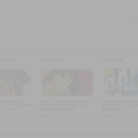
Cuarteto
Murgas 2010
Ruben Rada
ara estrenar en
Reviví el carnaval escuchando las
Ya está disponible el últ
os las nuevas remeras
actuaciones más brillantes del
discográfico del gran art
isco
Bipolar
Concurso Oficial 2010...
llamado
Rada Fan
Ampliar -->
Ampliar -->
s de entrega
|
Gastos de envío
|
Formas de pago
|
Condiciones de venta
|
Preguntas Frecue