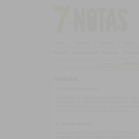
Inicio
Cartelera
Galerías
Audios
Alternativo
|
Candombe/Murga
|
Electrónica
|
Música Pop
SieteNota
Publicidad
I - ¿Por qué Siete Notas?
SieteNotas es el punto de encuentro de artist
información de primera mano y productos relac
importante de la música uruguaya en la red, man
y funcional y los contenidos de alta calidad.
II - Perfil de usuarios
Mensualmente el portal recibe 150 mil visitas d
uruguayo, argentino, español, estadounidense, m