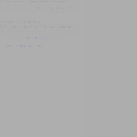
.el éxito comercial no guía nuestras acciones".
Martín (Danteinferno), 6/2006
día como hoy, pero de
2014
...
l Castro presentaba el disco "Tintabrava, canciones
historia", en Teatro Circular
Tweets por @Html.Raw("@sietenotasuy")