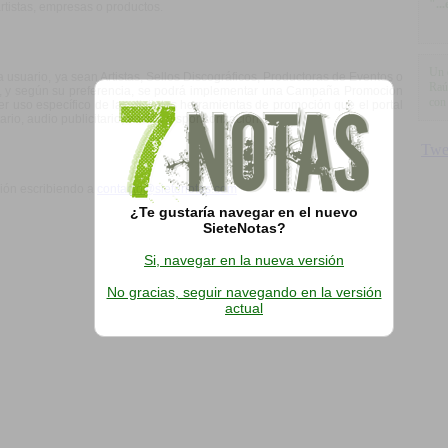
"..
rtistas, empresas o productos.
Un 
 usuario, ya sean Artistas, Sellos Discográficos, Productoras de Eventos o
Raú
ma, y según su preferencia, se podrá implementar una Campaña Promoción
con 
uso específico de las distintas herramientas de promoción que el portal
ario, audio publicitario, envíos o sponsorización.
ción escribiendo a
contacto@sietenotas.com
¿Te gustaría navegar en el nuevo
SieteNotas?
Si, navegar en la nueva versión
No gracias, seguir navegando en la versión
actual