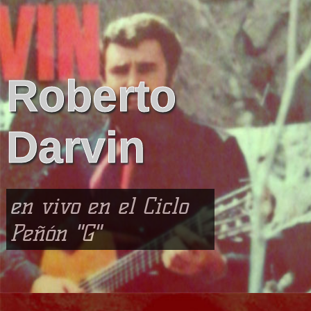
Roberto
Darvin
en vivo en el Ciclo
Peñón "G"