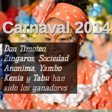
Carnaval 2014
Don Timoteo
,
Zíngaros
,
Sociedad
Anónima
,
Yambo
Kenia
y
Tabú
han
sido los ganadores