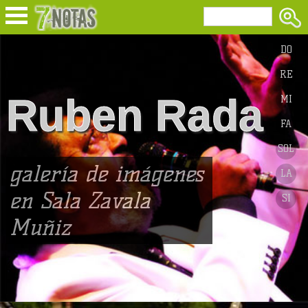
}
DO
RE
Ruben Rada
MI
FA
SOL
galería de imágenes
LA
en Sala Zavala
SI
Muñiz