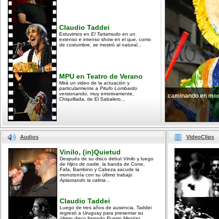
Claudio Taddei
Estuvimos en
El Tartamudo
en un
extenso e intenso show en el que, como
de costumbre, se mostró al natural...
MPU en Teatro de Verano
Mirá un video de la actuación y
particularmente a
Pitufo Lombardo
versionando, muy emotivamente,
caminando en med
Chiquillada, de El Sabalero...
Audios
VideoClips
Vinilo, (in)Quietud
Después de su disco debut
Vinilo
y luego
de
Hijos de nadie
, la banda de Cone,
Fafa, Bambino y Cabeza sacude la
monotonía con su último trabajo
Aplastando la calma
...
Claudio Taddei
Luego de tres años de ausencia, Taddei
regresó a Uruguay para presentar su
último disco llamado
Puerto Mestizo...