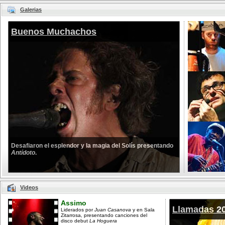
Galerias
Buenos Muchachos
Desafiaron el esplendor y la magia del Solís presentando
Antídoto
.
Videos
Assimo
Llamadas 2
Liderados por
Juan Casanova
y en Sala
Zitarrosa, presentando canciones del
disco debut
La Hoguera