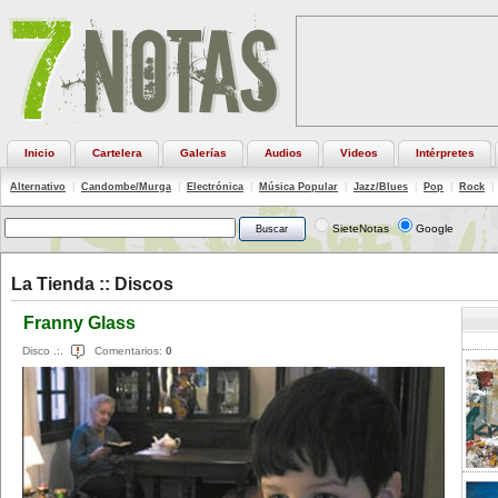
Inicio
Cartelera
Galerías
Audios
Videos
Intérpretes
Alternativo
|
Candombe/Murga
|
Electrónica
|
Música Popular
|
Jazz/Blues
|
Pop
|
Rock
|
SieteNotas
Google
La Tienda ::
Discos
Franny Glass
Disco .:.
Comentarios:
0