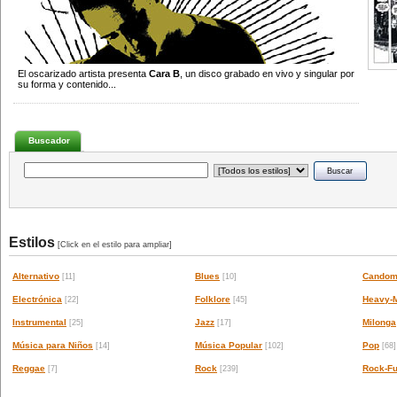
El oscarizado artista presenta
Cara B
, un disco grabado en vivo y singular por
su forma y contenido...
Buscador
Estilos
[Click en el estilo para ampliar]
Alternativo
Blues
Candom
[11]
[10]
Electrónica
Folklore
Heavy-M
[22]
[45]
Instrumental
Jazz
Milonga
[25]
[17]
Música para Niños
Música Popular
Pop
[14]
[102]
[68]
Reggae
Rock
Rock-Fu
[7]
[239]