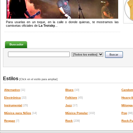
Para usarlas en un toque, en la calle o donde quieras, te mostramos las
camisetas oficiales de
La Trotsky
...
Buscador
Estilos
[Click en el estilo para ampliar]
Alternativo
Blues
Candom
[11]
[10]
Electrónica
Folklore
Heavy-M
[22]
[45]
Instrumental
Jazz
Milonga
[25]
[17]
Música para Niños
Música Popular
Pop
[14]
[102]
[68]
Reggae
Rock
Rock-Fu
[7]
[239]