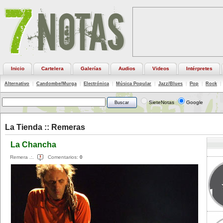
Inicio
Cartelera
Galerías
Audios
Videos
Intérpretes
Alternativo
|
Candombe/Murga
|
Electrónica
|
Música Popular
|
Jazz/Blues
|
Pop
|
Rock
|
SieteNotas
Google
La Tienda ::
Remeras
La Chancha
Remera .:.
Comentarios:
0