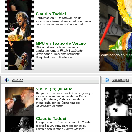
Claudio Taddei
Estuvimos en
El Tartamudo
en un
extenso e intenso show en el que, como
de costumbre, se mostró al natural...
MPU en Teatro de Verano
Mirá un video de la actuación y
particularmente a
Pitufo Lombardo
versionando, muy emotivamente,
caminando en med
Chiquillada, de El Sabalero...
Audios
VideoClips
Vinilo, (in)Quietud
Después de su disco debut
Vinilo
y luego
de
Hijos de nadie
, la banda de Cone,
Fafa, Bambino y Cabeza sacude la
monotonía con su último trabajo
Aplastando la calma
...
Claudio Taddei
Luego de tres años de ausencia, Taddei
regresó a Uruguay para presentar su
último disco llamado
Puerto Mestizo...