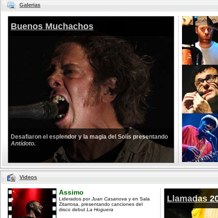
Galerias
Buenos Muchachos
Desafiaron el esplendor y la magia del Solís presentando
Antídoto
.
Videos
Assimo
Llamadas 2
Liderados por
Juan Casanova
y en Sala
Zitarrosa, presentando canciones del
disco debut
La Hoguera