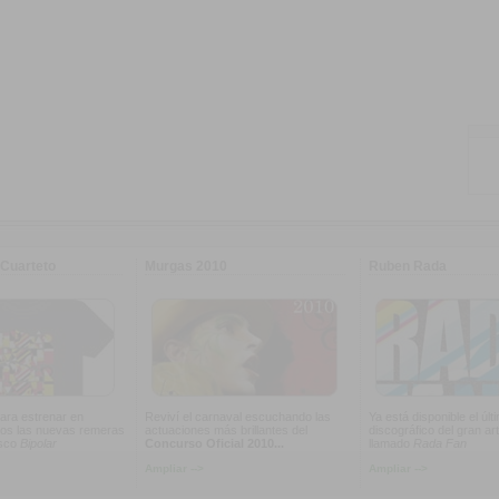
Cuarteto
Murgas 2010
Ruben Rada
ara estrenar en
Reviví el carnaval escuchando las
Ya está disponible el últ
os las nuevas remeras
actuaciones más brillantes del
discográfico del gran art
isco
Bipolar
Concurso Oficial 2010...
llamado
Rada Fan
Ampliar -->
Ampliar -->