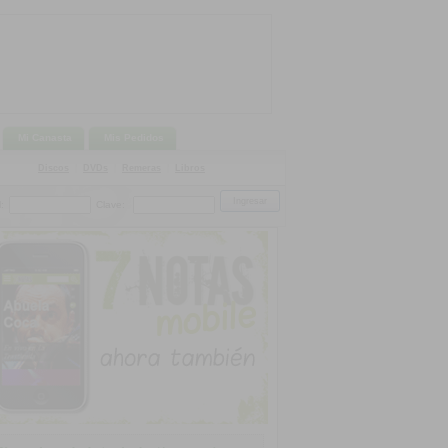
Mi Canasta
Mis Pedidos
Discos
|
DVDs
|
Remeras
|
Libros
:
Clave: