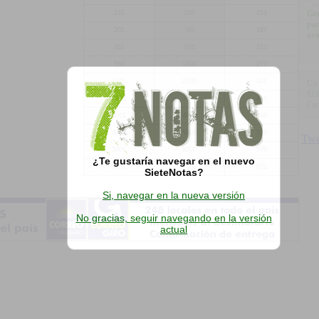
"..
Ger
131
200
154
par
201
360
187
avi
361
565
223
566
1800
277
1801
2500
424
Un 
El 
2501
3000
446
Fac
3001
4000
490
4001
5000
534
5001
6000
578
¿Te gustaría navegar en el nuevo
6001
7000
622
SieteNotas?
Si, navegar en la nueva versión
No gracias, seguir navegando en la versión
actual