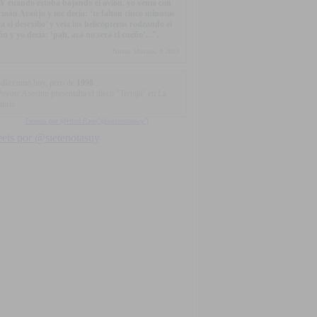
.Y cuando estaba bajando el avión, yo venía con
mán Araújo y me decía: ‘te faltan cinco minutos
a el desexilio’ y veía los helicópteros rodeando el
ón y yo decía: ‘pah, acá no será el sueño’...".
Numa Moraes, 9/2003
día como hoy, pero de
1998
...
Peyote Asesino presentaba el disco "Terraja" en La
toría
Tweets por @Html.Raw("@sietenotasuy")