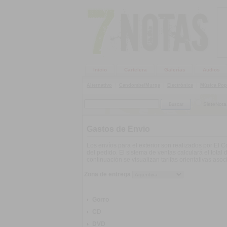
Inicio
Cartelera
Galerías
Audios
Alternativo
|
Candombe/Murga
|
Electrónica
|
Música Pop
SieteNota
Gastos de Envio
Los envíos para el exterior son realizados por El 
del pedido. El sistema de ventas calculará el total d
continuación se visualizan tarifas orientativas as
Zona de entrega
Gorro
CD
DVD