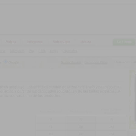
Videos
Intérpretes
Video Clips
Música
La Tienda
ular
|
Jazz/Blues
|
Pop
|
Rock
|
Tango
|
Especiales
Nuevo Usuario
Recuperar Clave
Usuario o Email
s
Google
|
Correo uruguayo. Las tarifas dependen de la zona de envío y del peso total
el envío a partir de las cantidades solicitadas y de las tarifas existentes. A
ociadas con cada uno de los productos.
Precio ($ Pesos
Peso desde (grs)
Peso Hasta (grs)
Uruguayos)
0
70
75
71
110
154
111
130
154