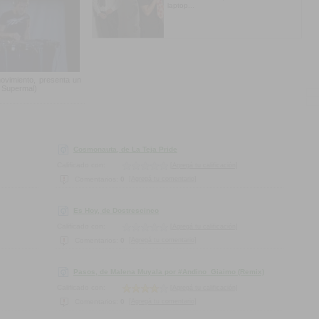
laptop...
ovimiento, presenta un
p Supermal)
Cosmonauta, de La Teja Pride
Calificado con:
[Agregá tu calificación]
[Agregá tu comentario]
Comentarios:
0
Es Hoy, de Dostrescinco
Calificado con:
[Agregá tu calificación]
[Agregá tu comentario]
Comentarios:
0
Pasos, de Malena Muyala por #Andino_Giaimo (Remix)
Calificado con:
[Agregá tu calificación]
[Agregá tu comentario]
Comentarios:
0