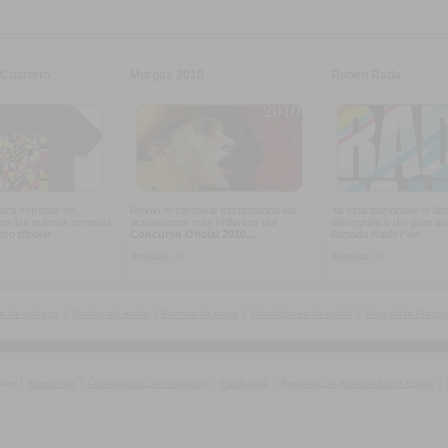
Cuarteto
Murgas 2010
Ruben Rada
ara estrenar en
Reviví el carnaval escuchando las
Ya está disponible el últ
os las nuevas remeras
actuaciones más brillantes del
discográfico del gran art
isco
Bipolar
Concurso Oficial 2010...
llamado
Rada Fan
Ampliar -->
Ampliar -->
s de entrega
|
Gastos de envío
|
Formas de pago
|
Condiciones de venta
|
Preguntas Frecue
guay
|
Acerca de
|
Contactarse con nosotros
|
Publicidad
|
Reportar un problema con el sitio
|