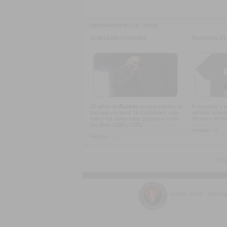
Destacamos en La Tienda
Colección Histórica
Remeras El 
20 años de
Buitres
en una edición de
Fresquitas y p
lujo que contiene 18 canciones, más
verano, tenem
todos los video-clips grabados entre
oficiales del d
los años 1990 y 2001
Ampliar -->
Ampliar -->
Tipo
©1999 - 2026 :: DelUru