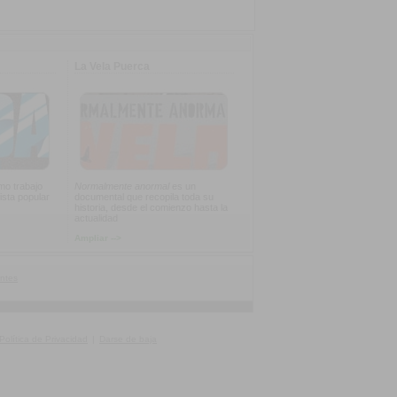
La Vela Puerca
imo trabajo
Normalmente anormal
es un
ista popular
documental que recopila toda su
historia, desde el comienzo hasta la
actualidad
Ampliar -->
ntes
Política de Privacidad
|
Darse de baja