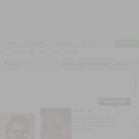
Videos
Intérpretes
Video Clips
Música
La Tienda
ular
|
Jazz/Blues
|
Pop
|
Rock
|
Tango
|
Especiales
Nuevo Usuario
Recuperar Clave
Usuario o Email
s
Google
|
DJ Koolt
Su marca
Música cien por ciento
bailable, sin perder su espíritu
underground
lo impuso como uno
de los Dj más reconocidos de la
escena dance…