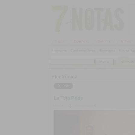
Inicio
Cartelera
Galerías
Audios
Alternativo
|
Candombe/Murga
|
Electrónica
|
Música Pop
SieteNota
Electrónica
La Teja Pride
Música .:.
Comentarios:
0