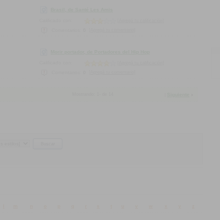
Brasil, de Santé Les Amis
Calificado con:
[Agregá tu calificación]
[Agregá tu comentario]
Comentarios:
0
Morir portador, de Portadores del Hip Hop
Calificado con:
[Agregá tu calificación]
[Agregá tu comentario]
Comentarios:
0
Mostrando:
1
-
de
14
Siguiente
|
l
m
n
o
p
q
r
s
t
u
v
w
x
y
z