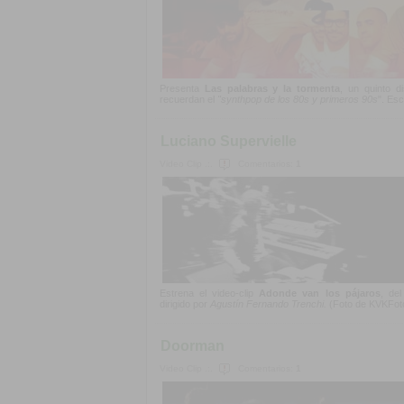
Presenta
Las palabras y la tormenta
, un quinto d
recuerdan el
"synthpop de los 80s y primeros 90s
". Es
Luciano Supervielle
Video Clip .:.
Comentarios:
1
Estrena el video-clip
Adonde van los pájaros
, de
dirigido por
Agustín Fernando Trenchi.
(Foto de KVKFoto
Doorman
Video Clip .:.
Comentarios:
1