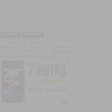
Mi Canasta
Mis Pedidos
Discos
|
DVDs
|
Remeras
|
Libros
:
Clave: