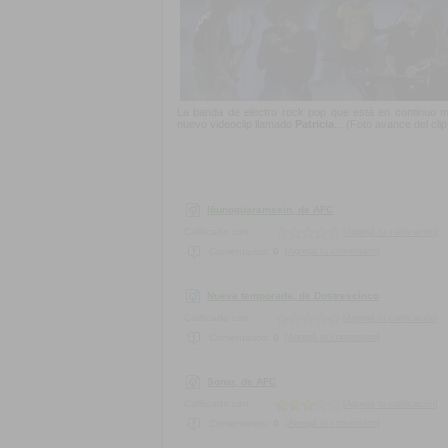
La banda de electro rock pop que está en continuo m
nuevo videoclip llamado
Patricia
... (Foto avance del cli
Ifiunogüaramsein, de AFC
Calificado con:
[Agregá tu calificación]
[Agregá tu comentario]
Comentarios:
0
Nueva temporada, de Dostrescinco
Calificado con:
[Agregá tu calificación]
[Agregá tu comentario]
Comentarios:
0
Sonar, de AFC
Calificado con:
[Agregá tu calificación]
[Agregá tu comentario]
Comentarios:
0