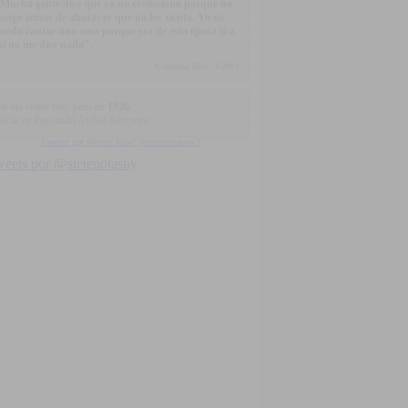
Mucha gente dice que yo no evoluciono porque no
ongo temas de ahora: es que no los siento. Yo no
uedo cantar una cosa porque sea de esta época si a
í no me dice nada".
Lágrima Ríos, 3/2001
n día como hoy, pero de
1926
...
acía en Paysandú Aníbal Sampayo
Tweets por @Html.Raw("@sietenotasuy")