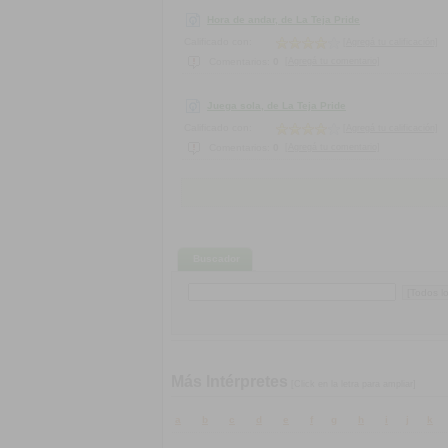
Hora de andar, de La Teja Pride
Calificado con:
[Agregá tu calificación]
[Agregá tu comentario]
Comentarios:
0
Juega sola, de La Teja Pride
Calificado con:
[Agregá tu calificación]
[Agregá tu comentario]
Comentarios:
0
Buscador
Más Intérpretes
[Click en la letra para ampliar]
a
b
c
d
e
f
g
h
i
j
k